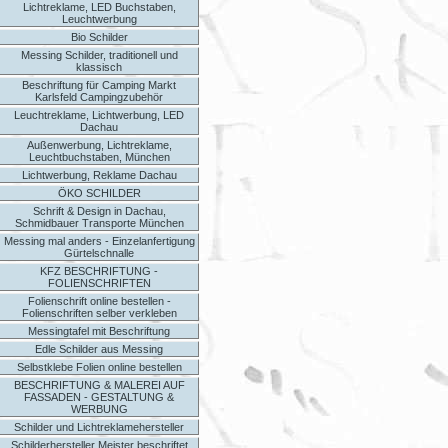
Lichtreklame, LED Buchstaben,
Leuchtwerbung
Bio Schilder
Messing Schilder, traditionell und
klassisch
Beschriftung für Camping Markt
Karlsfeld Campingzubehör
Leuchtreklame, Lichtwerbung, LED
Dachau
Außenwerbung, Lichtreklame,
Leuchtbuchstaben, München
Lichtwerbung, Reklame Dachau
ÖKO SCHILDER
Schrift & Design in Dachau,
Schmidbauer Transporte München
Messing mal anders - Einzelanfertigung
Gürtelschnalle
KFZ BESCHRIFTUNG -
FOLIENSCHRIFTEN
Folienschrift online bestellen -
Folienschriften selber verkleben
Messingtafel mit Beschriftung
Edle Schilder aus Messing
Selbstklebe Folien online bestellen
BESCHRIFTUNG & MALEREI AUF
FASSADEN - GESTALTUNG &
WERBUNG
Schilder und Lichtreklamehersteller
Schilderhersteller Meister beschriftet