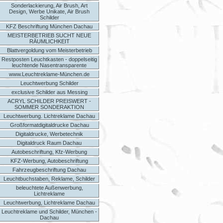
Sonderlackierung, Air Brush, Art
Design, Werbe Unikate, Air Brush
Schilder
KFZ Beschriftung München Dachau
MEISTERBETRIEB SUCHT NEUE
RÄUMLICHKEIT
Blattvergoldung vom Meisterbetrieb
Restposten Leuchtkasten - doppelseitig
leuchtende Nasentransparente
www.Leuchtreklame-München.de
Leuchtwerbung Schilder
exclusive Schilder aus Messing
ACRYL SCHILDER PREISWERT -
SOMMER SONDERAKTION
Leuchtwerbung. Lichtreklame Dachau
Großformatdigitaldrucke Dachau
Digitaldrucke, Werbetechnik
Digitaldruck Raum Dachau
Autobeschriftung, Kfz-Werbung
KFZ-Werbung, Autobeschriftung
Fahrzeugbeschriftung Dachau
Leuchtbuchstaben, Reklame, Schilder
beleuchtete Außenwerbung,
Lichtreklame
Leuchtwerbung, Lichtreklame Dachau
Leuchtreklame und Schilder, München -
Dachau