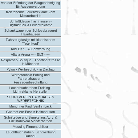
Von der Erfindung der Baugenehmigung
für Aussenwerbung
freistehende Leuchtreklame vom
Meisterbetrieb
Schloßklause Haimhausen -
Digitaldruck & Leuchtreklame
Schankwagen der Schlossbrauerei
Haimhausen
Fahrzeugdesign mit klassischem
"Totenkopf"
Audi BKK - Außenwerbung
Allianz Arena ---- EILT -----
Nespresso Boutique - Theatinerstrasse
in München
Pylon - Werbeschild - in Dachau
Werbetechnik Eching und
Fahrenzhausen -
Fassadenbeschriftung
Leuchtbuchstaben Freising -
Lichtreklame Hersteller
SPORTVEREIN HAIMHAUSEN
WERBETECHNIK
Münchner Kindl Senf in Lack
Gasthof zur Post in Haimhausen
Schriftzüge und Signets aus Acryl &
Edelstahl vom Meisterbetrieb
Messing Firmenschilder
Leuchtbuchstaben, Lichtwerbung
Dachau