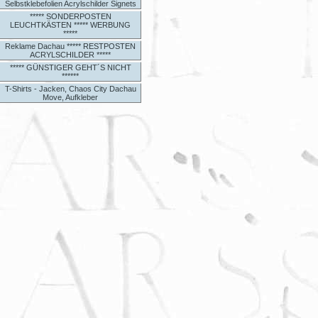
Selbstklebefolien Acrylschilder Signets
***** SONDERPOSTEN
LEUCHTKÄSTEN ***** WERBUNG
*****
Reklame Dachau ***** RESTPOSTEN
ACRYLSCHILDER *****
***** GÜNSTIGER GEHT´S NICHT
******
T-Shirts - Jacken, Chaos City Dachau
Move, Aufkleber