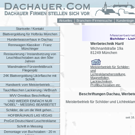
Aktuelles
Branchen-/Firmensuche
Kundenlogin
Startseite / Kontakt
Blattvergoldung für Hofbräu München
Hundertwasserhaus in Dachau
Werbetechnik Hartl
Rennwagen Klassiker - Franz
Wichnantstraße 19a
Münchinger
81249 München
Restaurierung / Instandsetzung von
Leuchtbuchstaben aus den 50er
Jahren
Wandmalerei Fürstenfeldbruck
Meisterbetrieb für Schilder-
Fliegenpilz
und
Lichtreklameherstellung,
24K Blattvergoldung Likörflasche mit
Magnetfolien,
Schrift
Lacktechniken,
Handwerk vom Meisterbetrieb.....
Profilbuchstaben etc.
Tauchflaschen Lackierung / AirBrush
Beschriftungen Dachau, Werbete
MVV Omnibus Beschriftung
UND WIEDER EINFACH NUR
Meisterbetrieb für Schilder und Lichtreklame 
"NOBEL" - MESSING BEARBEITET
Schilder, die um die Welt gehen...
HOFBRÄUHAUS LAS VEGAS
seit 16
PreGel Deutschland Leuchtreklame
Schrift in Messing
Demontage von Buchstaben - 20 m