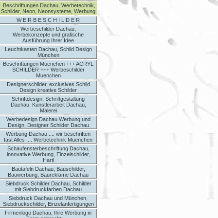
Beschriftungen Dachau, Werbetechnik,
Schilder, Neon, Neonsysteme, Werbung
W E R B E S C H I L D E R
Werbeschilder Dachau,
Werbekonzepte und grafische
Ausführung Ihrer Idee
Leuchtkasten Dachau, Schild Design
München
Beschriftungen Muenchen +++ ACRYL
SCHILDER +++ Werbeschilder
Muenchen
Designerschilder, exclusives Schild
Design kreative Schilder
Schriftdesign, Schriftgestaltung
Dachau, Künstlerarbeit Dachau,
Malerei
Werbedesign Dachau Werbung und
Design, Designer Schilder Dachau
Werbung Dachau .... wir beschriften
fast Alles .... Werbetechnik Muenchen
Schaufensterbeschriftung Dachau,
innovative Werbung, Einzelschilder,
Hartl
Bautafeln Dachau, Bauschilder,
Bauwerbung, Baureklame Dachau
Siebdruck Schilder Dachau, Schilder
mit Siebdruckfarben Dachau
Siebdruck Dachau und München,
Siebdruckschilder, Einzelanfertigungen
Firmenlogo Dachau, Ihre Werbung in