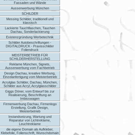
Fassaden und Wände
Aussenwerbung München
SCHILDER
Messing Schilder, traditionell und
klassisch
Lackierte Tauchflaschen, Tauchen
Dachau, Sonderlackierung
Existenzgründung Werbetechnik
Schilder Autobeschriftungen -
DIGITALDRUCK - Praxisschilder
Foliendruck
MEISTERBETRIEB FÜR
SCHILDERHERSTELLUNG
Reklame München, Signets,
Aussenwerbung vom Fachbetrieb
Design Dachau, kreative Werbung,
Einzelanfertigung vom Meisterbetrieb
Acrylglas Schilder, Dachau, München,
Schilder aus Acryl, Acrylglasschilder
Giggs Döner, vom Entwurf bis zur
Realisierung, Beschriftung an
Imbisswagen
Firmenwerbung Dachau, Firmenlogo
Erstellung, Grafik Design,
Meisterbetrieb
Instandsetzung, Wartung und
Reparatur von Lichtreklame,
Leuchtreklame
die eigene Domain als Aufkleber,
Klebefolie, Folienschrift, Wunschdomain