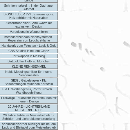
Länge
Schriftenmalerei.... in der Dachauer
Altstadt
BIOSCHILDER ??? Ja sowas gibts.
Holzschilder mit Naturfaben
Zielfernrohr einer Schußwaffe mit
exclusivem Design
Vergoldung in Wappenform
Instandsetzen von Neonsystemen -
Reparatur von Leuchtreklame
Handwerk vom Feinsten - Lack & Gold
CBS Studios in neuem Glanz
Ihr Wappen in Messing
Blattgold für Hofbräu München
KLEINE RENNSEMMEL
Noble Messingschilder für Irische
Sendemasten
SIEGL Gabelstapler - Kfz
Beschriftungen München Karlsfeld
F & H Werbeagentur, Porter Novelli....
Wandbeschriftung
Freiwillige Feuerwehr Petershausen mit
neuem Design
20 JAHRE - LICHTREKLAME
MEISTERBETRIEB
20 Jahre Jubiläum Meisterbetrieb für
Schilder- und Lichtreklameherstellung
schmiedeeiserner Ausleger mit neuem
Lack und Blattgold vom Meisterbetrieb