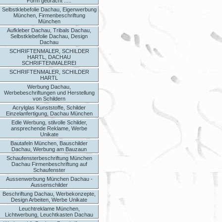
Form gebracht .....
Selbstklebefolie Dachau, Eigenwerbung
München, Firmenbeschriftung
München
Aufkleber Dachau, Tribals Dachau,
Selbstklebefolie Dachau, Design
Dachau
SCHRIFTENMALER, SCHILDER
HARTL, DACHAU
SCHRIFTENMALEREI
SCHRIFTENMALER, SCHILDER
HARTL
Werbung Dachau,
Werbebeschriftungen und Herstellung
von Schildern
Acrylglas Kunststoffe, Schilder
Einzelanfertigung, Dachau München
Edle Werbung, stilvolle Schilder,
ansprechende Reklame, Werbe
Unikate
Bautafeln München, Bauschilder
Dachau, Werbung am Bauzaun
Schaufensterbeschriftung München
Dachau Firmenbeschriftung auf
Schaufenster
Aussenwerbung München Dachau -
Aussenschilder
Beschriftung Dachau, Werbekonzepte,
Design Arbeiten, Werbe Unikate
Leuchtreklame München,
Lichtwerbung, Leuchtkasten Dachau