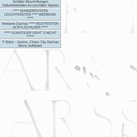
Schilder Beschriftungen
Selbstklebefolien Acrylschilder Signets
***** SONDERPOSTEN
LEUCHTKÄSTEN ***** WERBUNG
*****
Reklame Dachau ***** RESTPOSTEN
ACRYLSCHILDER *****
***** GÜNSTIGER GEHT´S NICHT
******
T-Shirts - Jacken, Chaos City Dachau
Move, Aufkleber