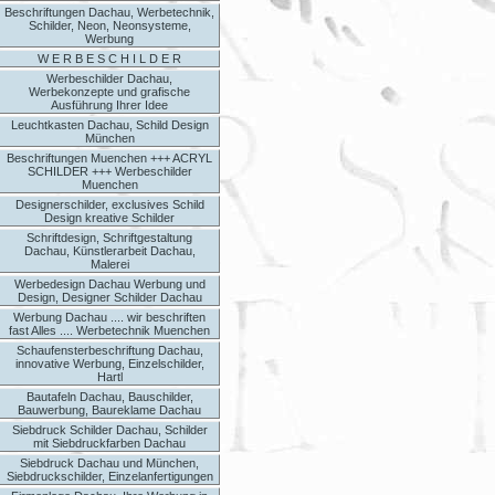
Beschriftungen Dachau, Werbetechnik,
Schilder, Neon, Neonsysteme,
Werbung
W E R B E S C H I L D E R
Werbeschilder Dachau,
Werbekonzepte und grafische
Ausführung Ihrer Idee
Leuchtkasten Dachau, Schild Design
München
Beschriftungen Muenchen +++ ACRYL
SCHILDER +++ Werbeschilder
Muenchen
Designerschilder, exclusives Schild
Design kreative Schilder
Schriftdesign, Schriftgestaltung
Dachau, Künstlerarbeit Dachau,
Malerei
Werbedesign Dachau Werbung und
Design, Designer Schilder Dachau
Werbung Dachau .... wir beschriften
fast Alles .... Werbetechnik Muenchen
Schaufensterbeschriftung Dachau,
innovative Werbung, Einzelschilder,
Hartl
Bautafeln Dachau, Bauschilder,
Bauwerbung, Baureklame Dachau
Siebdruck Schilder Dachau, Schilder
mit Siebdruckfarben Dachau
Siebdruck Dachau und München,
Siebdruckschilder, Einzelanfertigungen