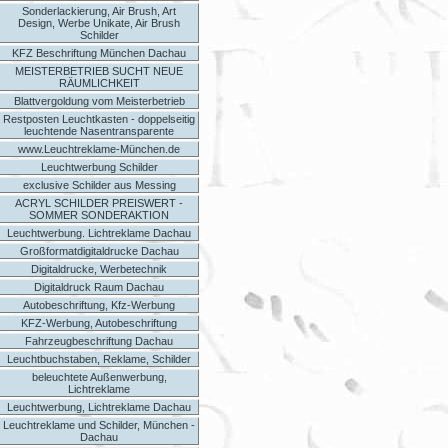
Sonderlackierung, Air Brush, Art
Design, Werbe Unikate, Air Brush
Schilder
KFZ Beschriftung München Dachau
MEISTERBETRIEB SUCHT NEUE
RÄUMLICHKEIT
Blattvergoldung vom Meisterbetrieb
Restposten Leuchtkasten - doppelseitig
leuchtende Nasentransparente
www.Leuchtreklame-München.de
Leuchtwerbung Schilder
exclusive Schilder aus Messing
ACRYL SCHILDER PREISWERT -
SOMMER SONDERAKTION
Leuchtwerbung. Lichtreklame Dachau
Großformatdigitaldrucke Dachau
Digitaldrucke, Werbetechnik
Digitaldruck Raum Dachau
Autobeschriftung, Kfz-Werbung
KFZ-Werbung, Autobeschriftung
Fahrzeugbeschriftung Dachau
Leuchtbuchstaben, Reklame, Schilder
beleuchtete Außenwerbung,
Lichtreklame
Leuchtwerbung, Lichtreklame Dachau
Leuchtreklame und Schilder, München -
Dachau