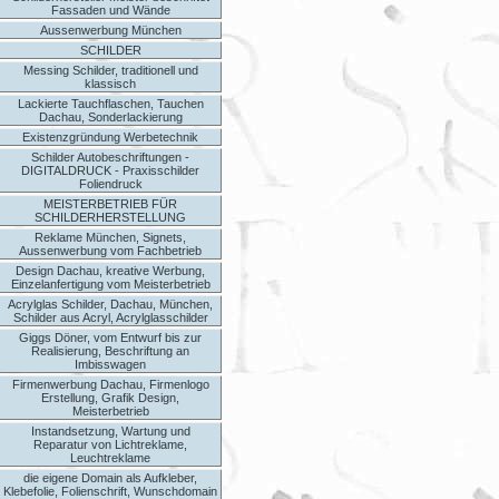
Fassaden und Wände
Aussenwerbung München
SCHILDER
Messing Schilder, traditionell und
klassisch
Lackierte Tauchflaschen, Tauchen
Dachau, Sonderlackierung
Existenzgründung Werbetechnik
Schilder Autobeschriftungen -
DIGITALDRUCK - Praxisschilder
Foliendruck
MEISTERBETRIEB FÜR
SCHILDERHERSTELLUNG
Reklame München, Signets,
Aussenwerbung vom Fachbetrieb
Design Dachau, kreative Werbung,
Einzelanfertigung vom Meisterbetrieb
Acrylglas Schilder, Dachau, München,
Schilder aus Acryl, Acrylglasschilder
Giggs Döner, vom Entwurf bis zur
Realisierung, Beschriftung an
Imbisswagen
Firmenwerbung Dachau, Firmenlogo
Erstellung, Grafik Design,
Meisterbetrieb
Instandsetzung, Wartung und
Reparatur von Lichtreklame,
Leuchtreklame
die eigene Domain als Aufkleber,
Klebefolie, Folienschrift, Wunschdomain