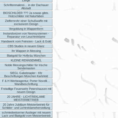
Länge
Schriftenmalerei.... in der Dachauer
Altstadt
BIOSCHILDER ??? Ja sowas gibts.
Holzschilder mit Naturfaben
Zielfernrohr einer Schußwaffe mit
exclusivem Design
Vergoldung in Wappenform
Instandsetzen von Neonsystemen -
Reparatur von Leuchtreklame
Handwerk vom Feinsten - Lack & Gold
CBS Studios in neuem Glanz
Ihr Wappen in Messing
Blattgold für Hofbräu München
KLEINE RENNSEMMEL
Noble Messingschilder für Irische
Sendemasten
SIEGL Gabelstapler - Kfz
Beschriftungen München Karlsfeld
F & H Werbeagentur, Porter Novelli....
Wandbeschriftung
Freiwillige Feuerwehr Petershausen mit
neuem Design
20 JAHRE - LICHTREKLAME
MEISTERBETRIEB
20 Jahre Jubiläum Meisterbetrieb für
Schilder- und Lichtreklameherstellung
schmiedeeiserner Ausleger mit neuem
Lack und Blattgold vom Meisterbetrieb