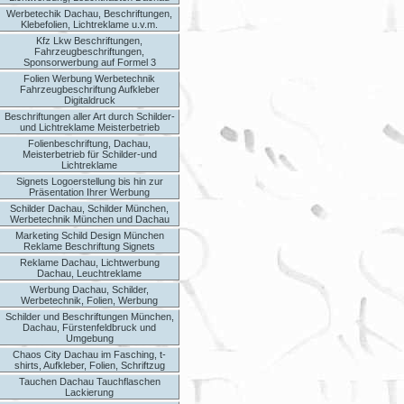
Werbetechik Dachau, Beschriftungen,
Klebefolien, Lichtreklame u.v.m.
Kfz Lkw Beschriftungen,
Fahrzeugbeschriftungen,
Sponsorwerbung auf Formel 3
Folien Werbung Werbetechnik
Fahrzeugbeschriftung Aufkleber
Digitaldruck
Beschriftungen aller Art durch Schilder-
und Lichtreklame Meisterbetrieb
Folienbeschriftung, Dachau,
Meisterbetrieb für Schilder-und
Lichtreklame
Signets Logoerstellung bis hin zur
Präsentation Ihrer Werbung
Schilder Dachau, Schilder München,
Werbetechnik München und Dachau
Marketing Schild Design München
Reklame Beschriftung Signets
Reklame Dachau, Lichtwerbung
Dachau, Leuchtreklame
Werbung Dachau, Schilder,
Werbetechnik, Folien, Werbung
Schilder und Beschriftungen München,
Dachau, Fürstenfeldbruck und
Umgebung
Chaos City Dachau im Fasching, t-
shirts, Aufkleber, Folien, Schriftzug
Tauchen Dachau Tauchflaschen
Lackierung