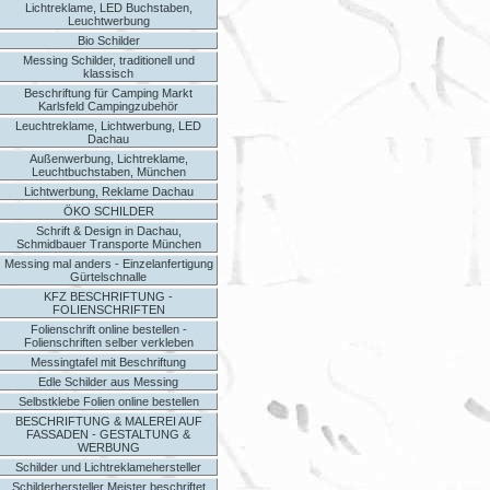
Lichtreklame, LED Buchstaben,
Leuchtwerbung
Bio Schilder
Messing Schilder, traditionell und
klassisch
Beschriftung für Camping Markt
Karlsfeld Campingzubehör
Leuchtreklame, Lichtwerbung, LED
Dachau
Außenwerbung, Lichtreklame,
Leuchtbuchstaben, München
Lichtwerbung, Reklame Dachau
ÖKO SCHILDER
Schrift & Design in Dachau,
Schmidbauer Transporte München
Messing mal anders - Einzelanfertigung
Gürtelschnalle
KFZ BESCHRIFTUNG -
FOLIENSCHRIFTEN
Folienschrift online bestellen -
Folienschriften selber verkleben
Messingtafel mit Beschriftung
Edle Schilder aus Messing
Selbstklebe Folien online bestellen
BESCHRIFTUNG & MALEREI AUF
FASSADEN - GESTALTUNG &
WERBUNG
Schilder und Lichtreklamehersteller
Schilderhersteller Meister beschriftet