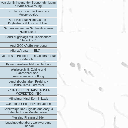
Von der Erfindung der Baugenehmigung
für Aussenwerbung
freistehende Leuchtreklame vom
Meisterbetrieb
Schloßklause Haimhausen -
Digitaldruck & Leuchtreklame
Schankwagen der Schlossbrauerei
Haimhausen
Fahrzeugdesign mit klassischem
"Totenkopf"
Audi BKK - Außenwerbung
Allianz Arena ---- EILT -----
Nespresso Boutique - Theatinerstrasse
in München
Pylon - Werbeschild - in Dachau
Werbetechnik Eching und
Fahrenzhausen -
Fassadenbeschriftung
Leuchtbuchstaben Freising -
Lichtreklame Hersteller
SPORTVEREIN HAIMHAUSEN
WERBETECHNIK
Münchner Kindl Senf in Lack
Gasthof zur Post in Haimhausen
Schriftzüge und Signets aus Acryl &
Edelstahl vom Meisterbetrieb
Messing Firmenschilder
Leuchtbuchstaben, Lichtwerbung
Dachau