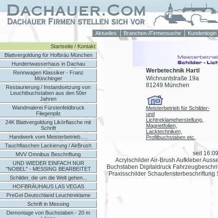
Aktuelles
Branchen-/Firmensuche
Kundenlogin
Startseite / Kontakt
Blattvergoldung für Hofbräu München
Hundertwasserhaus in Dachau
Werbetechnik Hartl
Rennwagen Klassiker - Franz
Wichnantstraße 19a
Münchinger
81249 München
Restaurierung / Instandsetzung von
Leuchtbuchstaben aus den 50er
Jahren
Wandmalerei Fürstenfeldbruck
Meisterbetrieb für Schilder-
Fliegenpilz
und
Lichtreklameherstellung,
24K Blattvergoldung Likörflasche mit
Magnetfolien,
Schrift
Lacktechniken,
Handwerk vom Meisterbetrieb.....
Profilbuchstaben etc.
Tauchflaschen Lackierung / AirBrush
seit 16.0
MVV Omnibus Beschriftung
Acrylschilder Air-Brush Aufkleber Aus
UND WIEDER EINFACH NUR
Buchstaben Digitaldruck Fahrzeugbeschri
"NOBEL" - MESSING BEARBEITET
Praxisschilder Schaufensterbeschriftung
Schilder, die um die Welt gehen...
HOFBRÄUHAUS LAS VEGAS
PreGel Deutschland Leuchtreklame
Schrift in Messing
Demontage von Buchstaben - 20 m