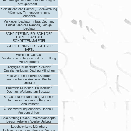
Firmenlogo Dachau, Ihre Werbung in
Form gebracht .....
Selbstklebefolie Dachau, Eigenwerbung
München, Firmenbeschriftung
München
Aufkleber Dachau, Tribals Dachau,
Selbstklebefolie Dachau, Design
Dachau
SCHRIFTENMALER, SCHILDER
HARTL, DACHAU
SCHRIFTENMALEREI
SCHRIFTENMALER, SCHILDER
HARTL
Werbung Dachau,
Werbebeschriftungen und Herstellung
von Schildern
Acrylglas Kunststoffe, Schilder
Einzelanfertigung, Dachau München
Edle Werbung, stilvolle Schilder,
ansprechende Reklame, Werbe
Unikate
Bautafeln München, Bauschilder
Dachau, Werbung am Bauzaun
Schaufensterbeschriftung München
Dachau Firmenbeschriftung auf
Schaufenster
Aussenwerbung München Dachau -
Aussenschilder
Beschriftung Dachau, Werbekonzepte,
Design Arbeiten, Werbe Unikate
Leuchtreklame München,
Lichtwerbung, Leuchtkasten Dachau