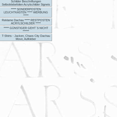
Schilder Beschriftungen
Selbstklebefolien Acrylschilder Signets
***** SONDERPOSTEN
LEUCHTKÄSTEN ***** WERBUNG
*****
Reklame Dachau ***** RESTPOSTEN
ACRYLSCHILDER *****
***** GÜNSTIGER GEHT´S NICHT
******
T-Shirts - Jacken, Chaos City Dachau
Move, Aufkleber