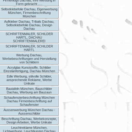
Firmenlogo Dachau, Ihre Werbung in
Form gebracht .....
Selbstklebefolie Dachau, Eigenwerbung
München, Firmenbeschriftung
München
Aufkleber Dachau, Tribals Dachau,
Selbstklebefolie Dachau, Design
Dachau
SCHRIFTENMALER, SCHILDER
HARTL, DACHAU
SCHRIFTENMALEREI
SCHRIFTENMALER, SCHILDER
HARTL
Werbung Dachau,
Werbebeschriftungen und Herstellung
von Schildern
Acrylglas Kunststoffe, Schilder
Einzelanfertigung, Dachau München
Edle Werbung, stilvolle Schilder,
ansprechende Reklame, Werbe
Unikate
Bautafeln München, Bauschilder
Dachau, Werbung am Bauzaun
Schaufensterbeschriftung München
Dachau Firmenbeschriftung auf
Schaufenster
Aussenwerbung München Dachau -
Aussenschilder
Beschriftung Dachau, Werbekonzepte,
Design Arbeiten, Werbe Unikate
Leuchtreklame München,
Lichtwerbung, Leuchtkasten Dachau