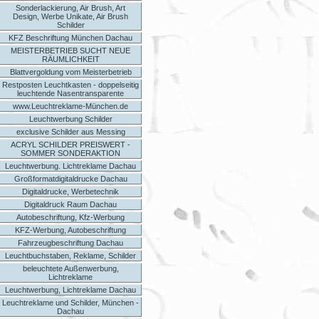
Sonderlackierung, Air Brush, Art
Design, Werbe Unikate, Air Brush
Schilder
KFZ Beschriftung München Dachau
MEISTERBETRIEB SUCHT NEUE
RÄUMLICHKEIT
Blattvergoldung vom Meisterbetrieb
Restposten Leuchtkasten - doppelseitig
leuchtende Nasentransparente
www.Leuchtreklame-München.de
Leuchtwerbung Schilder
exclusive Schilder aus Messing
ACRYL SCHILDER PREISWERT -
SOMMER SONDERAKTION
Leuchtwerbung. Lichtreklame Dachau
Großformatdigitaldrucke Dachau
Digitaldrucke, Werbetechnik
Digitaldruck Raum Dachau
Autobeschriftung, Kfz-Werbung
KFZ-Werbung, Autobeschriftung
Fahrzeugbeschriftung Dachau
Leuchtbuchstaben, Reklame, Schilder
beleuchtete Außenwerbung,
Lichtreklame
Leuchtwerbung, Lichtreklame Dachau
Leuchtreklame und Schilder, München -
Dachau