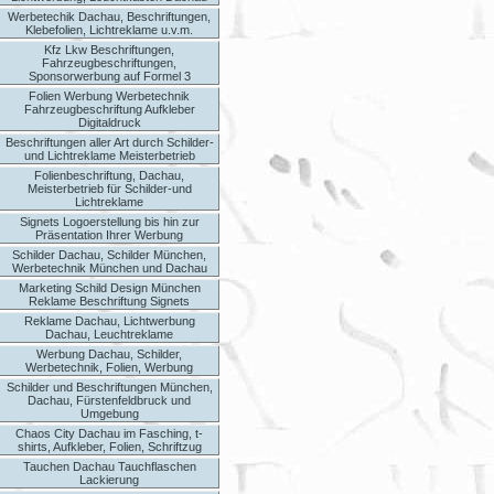
Werbetechik Dachau, Beschriftungen,
Klebefolien, Lichtreklame u.v.m.
Kfz Lkw Beschriftungen,
Fahrzeugbeschriftungen,
Sponsorwerbung auf Formel 3
Folien Werbung Werbetechnik
Fahrzeugbeschriftung Aufkleber
Digitaldruck
Beschriftungen aller Art durch Schilder-
und Lichtreklame Meisterbetrieb
Folienbeschriftung, Dachau,
Meisterbetrieb für Schilder-und
Lichtreklame
Signets Logoerstellung bis hin zur
Präsentation Ihrer Werbung
Schilder Dachau, Schilder München,
Werbetechnik München und Dachau
Marketing Schild Design München
Reklame Beschriftung Signets
Reklame Dachau, Lichtwerbung
Dachau, Leuchtreklame
Werbung Dachau, Schilder,
Werbetechnik, Folien, Werbung
Schilder und Beschriftungen München,
Dachau, Fürstenfeldbruck und
Umgebung
Chaos City Dachau im Fasching, t-
shirts, Aufkleber, Folien, Schriftzug
Tauchen Dachau Tauchflaschen
Lackierung