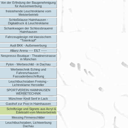
Von der Erfindung der Baugenehmigung
für Aussenwerbung
freistehende Leuchtreklame vom
Meisterbetrieb
Schloßklause Haimhausen -
Digitaldruck & Leuchtreklame
Schankwagen der Schlossbrauerei
Haimhausen
Fahrzeugdesign mit klassischem
"Totenkopf"
Audi BKK - Außenwerbung
Allianz Arena ---- EILT -----
Nespresso Boutique - Theatinerstrasse
in München
Pylon - Werbeschild - in Dachau
Werbetechnik Eching und
Fahrenzhausen -
Fassadenbeschriftung
Leuchtbuchstaben Freising -
Lichtreklame Hersteller
SPORTVEREIN HAIMHAUSEN
WERBETECHNIK
Münchner Kindl Senf in Lack
Gasthof zur Post in Haimhausen
Schriftzüge und Signets aus Acryl &
Edelstahl vom Meisterbetrieb
Messing Firmenschilder
Leuchtbuchstaben, Lichtwerbung
Dachau