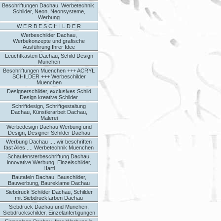
Beschriftungen Dachau, Werbetechnik,
Schilder, Neon, Neonsysteme,
Werbung
W E R B E S C H I L D E R
Werbeschilder Dachau,
Werbekonzepte und grafische
Ausführung Ihrer Idee
Leuchtkasten Dachau, Schild Design
München
Beschriftungen Muenchen +++ ACRYL
SCHILDER +++ Werbeschilder
Muenchen
Designerschilder, exclusives Schild
Design kreative Schilder
Schriftdesign, Schriftgestaltung
Dachau, Künstlerarbeit Dachau,
Malerei
Werbedesign Dachau Werbung und
Design, Designer Schilder Dachau
Werbung Dachau .... wir beschriften
fast Alles .... Werbetechnik Muenchen
Schaufensterbeschriftung Dachau,
innovative Werbung, Einzelschilder,
Hartl
Bautafeln Dachau, Bauschilder,
Bauwerbung, Baureklame Dachau
Siebdruck Schilder Dachau, Schilder
mit Siebdruckfarben Dachau
Siebdruck Dachau und München,
Siebdruckschilder, Einzelanfertigungen