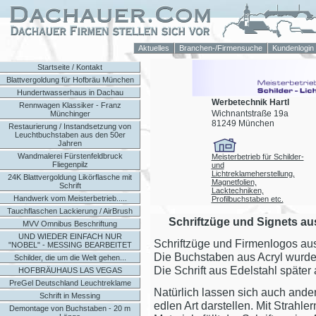
Aktuelles
Branchen-/Firmensuche
Kundenlogin
Startseite / Kontakt
Blattvergoldung für Hofbräu München
Hundertwasserhaus in Dachau
Werbetechnik Hartl
Rennwagen Klassiker - Franz
Wichnantstraße 19a
Münchinger
81249 München
Restaurierung / Instandsetzung von
Leuchtbuchstaben aus den 50er
Jahren
Wandmalerei Fürstenfeldbruck
Meisterbetrieb für Schilder-
Fliegenpilz
und
Lichtreklameherstellung,
24K Blattvergoldung Likörflasche mit
Magnetfolien,
Schrift
Lacktechniken,
Handwerk vom Meisterbetrieb.....
Profilbuchstaben etc.
Tauchflaschen Lackierung / AirBrush
Schriftzüge und Signets au
MVV Omnibus Beschriftung
UND WIEDER EINFACH NUR
Schriftzüge und Firmenlogos aus
"NOBEL" - MESSING BEARBEITET
Die Buchstaben aus Acryl wurde
Schilder, die um die Welt gehen...
Die Schrift aus Edelstahl später a
HOFBRÄUHAUS LAS VEGAS
PreGel Deutschland Leuchtreklame
Natürlich lassen sich auch ande
Schrift in Messing
edlen Art darstellen. Mit Strahl
Demontage von Buchstaben - 20 m