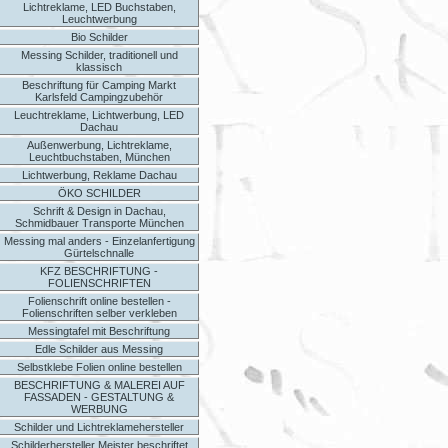
Lichtreklame, LED Buchstaben,
Leuchtwerbung
Bio Schilder
Messing Schilder, traditionell und
klassisch
Beschriftung für Camping Markt
Karlsfeld Campingzubehör
Leuchtreklame, Lichtwerbung, LED
Dachau
Außenwerbung, Lichtreklame,
Leuchtbuchstaben, München
Lichtwerbung, Reklame Dachau
ÖKO SCHILDER
Schrift & Design in Dachau,
Schmidbauer Transporte München
Messing mal anders - Einzelanfertigung
Gürtelschnalle
KFZ BESCHRIFTUNG -
FOLIENSCHRIFTEN
Folienschrift online bestellen -
Folienschriften selber verkleben
Messingtafel mit Beschriftung
Edle Schilder aus Messing
Selbstklebe Folien online bestellen
BESCHRIFTUNG & MALEREI AUF
FASSADEN - GESTALTUNG &
WERBUNG
Schilder und Lichtreklamehersteller
Schilderhersteller Meister beschriftet