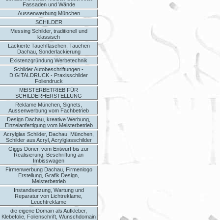
Fassaden und Wände
Aussenwerbung München
SCHILDER
Messing Schilder, traditionell und
klassisch
Lackierte Tauchflaschen, Tauchen
Dachau, Sonderlackierung
Existenzgründung Werbetechnik
Schilder Autobeschriftungen -
DIGITALDRUCK - Praxisschilder
Foliendruck
MEISTERBETRIEB FÜR
SCHILDERHERSTELLUNG
Reklame München, Signets,
Aussenwerbung vom Fachbetrieb
Design Dachau, kreative Werbung,
Einzelanfertigung vom Meisterbetrieb
Acrylglas Schilder, Dachau, München,
Schilder aus Acryl, Acrylglasschilder
Giggs Döner, vom Entwurf bis zur
Realisierung, Beschriftung an
Imbisswagen
Firmenwerbung Dachau, Firmenlogo
Erstellung, Grafik Design,
Meisterbetrieb
Instandsetzung, Wartung und
Reparatur von Lichtreklame,
Leuchtreklame
die eigene Domain als Aufkleber,
Klebefolie, Folienschrift, Wunschdomain