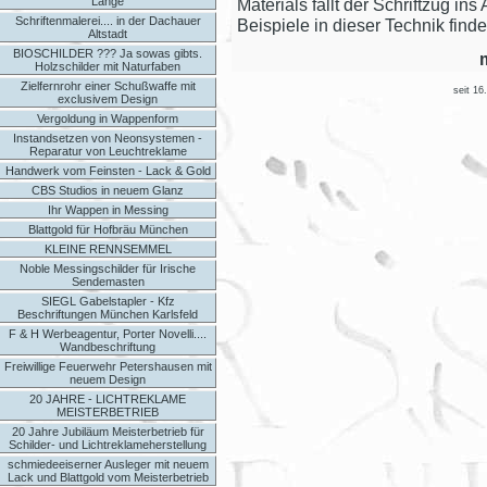
Länge
Materials fällt der Schriftzug i
Schriftenmalerei.... in der Dachauer
Beispiele in dieser Technik finde
Altstadt
BIOSCHILDER ??? Ja sowas gibts.
Holzschilder mit Naturfaben
Zielfernrohr einer Schußwaffe mit
seit 16
exclusivem Design
Vergoldung in Wappenform
Instandsetzen von Neonsystemen -
Reparatur von Leuchtreklame
Handwerk vom Feinsten - Lack & Gold
CBS Studios in neuem Glanz
Ihr Wappen in Messing
Blattgold für Hofbräu München
KLEINE RENNSEMMEL
Noble Messingschilder für Irische
Sendemasten
SIEGL Gabelstapler - Kfz
Beschriftungen München Karlsfeld
F & H Werbeagentur, Porter Novelli....
Wandbeschriftung
Freiwillige Feuerwehr Petershausen mit
neuem Design
20 JAHRE - LICHTREKLAME
MEISTERBETRIEB
20 Jahre Jubiläum Meisterbetrieb für
Schilder- und Lichtreklameherstellung
schmiedeeiserner Ausleger mit neuem
Lack und Blattgold vom Meisterbetrieb