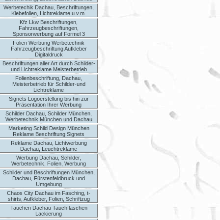
Werbetechik Dachau, Beschriftungen,
Klebefolien, Lichtreklame u.v.m.
Kfz Lkw Beschriftungen,
Fahrzeugbeschriftungen,
Sponsorwerbung auf Formel 3
Folien Werbung Werbetechnik
Fahrzeugbeschriftung Aufkleber
Digitaldruck
Beschriftungen aller Art durch Schilder-
und Lichtreklame Meisterbetrieb
Folienbeschriftung, Dachau,
Meisterbetrieb für Schilder-und
Lichtreklame
Signets Logoerstellung bis hin zur
Präsentation Ihrer Werbung
Schilder Dachau, Schilder München,
Werbetechnik München und Dachau
Marketing Schild Design München
Reklame Beschriftung Signets
Reklame Dachau, Lichtwerbung
Dachau, Leuchtreklame
Werbung Dachau, Schilder,
Werbetechnik, Folien, Werbung
Schilder und Beschriftungen München,
Dachau, Fürstenfeldbruck und
Umgebung
Chaos City Dachau im Fasching, t-
shirts, Aufkleber, Folien, Schriftzug
Tauchen Dachau Tauchflaschen
Lackierung