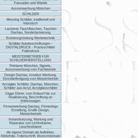
Fassaden und Wände
Aussenwerbung München
SCHILDER
Messing Schilder, traditionell und
klassisch
Lackierte Tauchflaschen, Tauchen
Dachau, Sonderlackierung
Existenzgründung Werbetechnik
Schilder Autobeschriftungen -
DIGITALDRUCK - Praxisschilder
Foliendruck
MEISTERBETRIEB FÜR
SCHILDERHERSTELLUNG
Reklame München, Signets,
Aussenwerbung vom Fachbetrieb
Design Dachau, kreative Werbung,
Einzelanfertigung vom Meisterbetrieb
Acrylglas Schilder, Dachau, München,
Schilder aus Acryl, Acrylglasschilder
Giggs Döner, vom Entwurf bis zur
Realisierung, Beschriftung an
Imbisswagen
Firmenwerbung Dachau, Firmenlogo
Erstellung, Grafik Design,
Meisterbetrieb
Instandsetzung, Wartung und
Reparatur von Lichtreklame,
Leuchtreklame
die eigene Domain als Aufkleber,
Klebefolie, Folienschrift, Wunschdomain