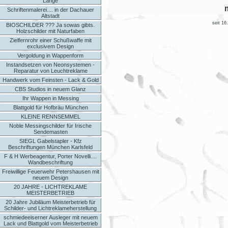
Länge
Schriftenmalerei.... in der Dachauer
Altstadt
seit 16
BIOSCHILDER ??? Ja sowas gibts.
Holzschilder mit Naturfaben
Zielfernrohr einer Schußwaffe mit
exclusivem Design
Vergoldung in Wappenform
Instandsetzen von Neonsystemen -
Reparatur von Leuchtreklame
Handwerk vom Feinsten - Lack & Gold
CBS Studios in neuem Glanz
Ihr Wappen in Messing
Blattgold für Hofbräu München
KLEINE RENNSEMMEL
Noble Messingschilder für Irische
Sendemasten
SIEGL Gabelstapler - Kfz
Beschriftungen München Karlsfeld
F & H Werbeagentur, Porter Novelli....
Wandbeschriftung
Freiwillige Feuerwehr Petershausen mit
neuem Design
20 JAHRE - LICHTREKLAME
MEISTERBETRIEB
20 Jahre Jubiläum Meisterbetrieb für
Schilder- und Lichtreklameherstellung
schmiedeeiserner Ausleger mit neuem
Lack und Blattgold vom Meisterbetrieb