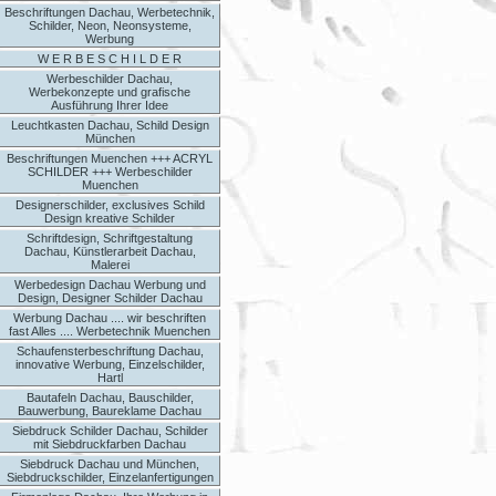
Beschriftungen Dachau, Werbetechnik,
Schilder, Neon, Neonsysteme,
Werbung
W E R B E S C H I L D E R
Werbeschilder Dachau,
Werbekonzepte und grafische
Ausführung Ihrer Idee
Leuchtkasten Dachau, Schild Design
München
Beschriftungen Muenchen +++ ACRYL
SCHILDER +++ Werbeschilder
Muenchen
Designerschilder, exclusives Schild
Design kreative Schilder
Schriftdesign, Schriftgestaltung
Dachau, Künstlerarbeit Dachau,
Malerei
Werbedesign Dachau Werbung und
Design, Designer Schilder Dachau
Werbung Dachau .... wir beschriften
fast Alles .... Werbetechnik Muenchen
Schaufensterbeschriftung Dachau,
innovative Werbung, Einzelschilder,
Hartl
Bautafeln Dachau, Bauschilder,
Bauwerbung, Baureklame Dachau
Siebdruck Schilder Dachau, Schilder
mit Siebdruckfarben Dachau
Siebdruck Dachau und München,
Siebdruckschilder, Einzelanfertigungen