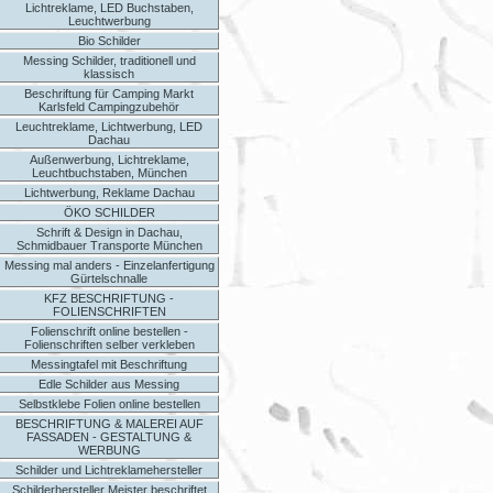
Lichtreklame, LED Buchstaben,
Leuchtwerbung
Bio Schilder
Messing Schilder, traditionell und
klassisch
Beschriftung für Camping Markt
Karlsfeld Campingzubehör
Leuchtreklame, Lichtwerbung, LED
Dachau
Außenwerbung, Lichtreklame,
Leuchtbuchstaben, München
Lichtwerbung, Reklame Dachau
ÖKO SCHILDER
Schrift & Design in Dachau,
Schmidbauer Transporte München
Messing mal anders - Einzelanfertigung
Gürtelschnalle
KFZ BESCHRIFTUNG -
FOLIENSCHRIFTEN
Folienschrift online bestellen -
Folienschriften selber verkleben
Messingtafel mit Beschriftung
Edle Schilder aus Messing
Selbstklebe Folien online bestellen
BESCHRIFTUNG & MALEREI AUF
FASSADEN - GESTALTUNG &
WERBUNG
Schilder und Lichtreklamehersteller
Schilderhersteller Meister beschriftet