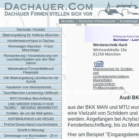
Aktuelles
Branchen-/Firmensuche
Kundenlogin
Startseite / Kontakt
Blattvergoldung für Hofbräu München
Hundertwasserhaus in Dachau
Werbetechnik Hartl
Rennwagen Klassiker - Franz
Wichnantstraße 19a
Münchinger
81249 München
Restaurierung / Instandsetzung von
Leuchtbuchstaben aus den 50er
Jahren
Wandmalerei Fürstenfeldbruck
Meisterbetrieb für Schilder-
Fliegenpilz
und
Lichtreklameherstellung,
24K Blattvergoldung Likörflasche mit
Magnetfolien,
Schrift
Lacktechniken,
Handwerk vom Meisterbetrieb.....
Profilbuchstaben etc.
Tauchflaschen Lackierung / AirBrush
Audi BK
MVV Omnibus Beschriftung
UND WIEDER EINFACH NUR
aus der BKK MAN und MTU wurd
"NOBEL" - MESSING BEARBEITET
eine Vielzahl von Schildern und
Schilder, die um die Welt gehen...
werden. Angefangen bei Acrylsc
HOFBRÄUHAUS LAS VEGAS
Fensterbeschriftung, bis zu Mo
PreGel Deutschland Leuchtreklame
Schrift in Messing
Hier am Beispiel "Eingangsbere
Demontage von Buchstaben - 20 m