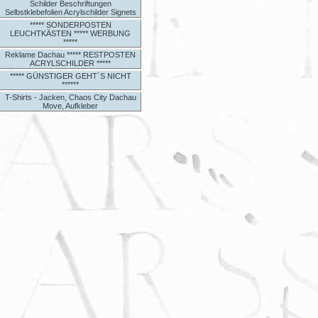
Schilder Beschriftungen
Selbstklebefolien Acrylschilder Signets
***** SONDERPOSTEN
LEUCHTKÄSTEN ***** WERBUNG
*****
Reklame Dachau ***** RESTPOSTEN
ACRYLSCHILDER *****
***** GÜNSTIGER GEHT´S NICHT
******
T-Shirts - Jacken, Chaos City Dachau
Move, Aufkleber