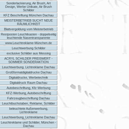
Sonderlackierung, Air Brush, Art
Design, Werbe Unikate, Air Brush
Schilder
KFZ Beschriftung München Dachau
MEISTERBETRIEB SUCHT NEUE
RÄUMLICHKEIT
Blattvergoldung vom Meisterbetrieb
Restposten Leuchtkasten - doppelseitig
leuchtende Nasentransparente
www.Leuchtreklame-München.de
Leuchtwerbung Schilder
exclusive Schilder aus Messing
ACRYL SCHILDER PREISWERT -
SOMMER SONDERAKTION
Leuchtwerbung. Lichtreklame Dachau
Großformatdigitaldrucke Dachau
Digitaldrucke, Werbetechnik
Digitaldruck Raum Dachau
Autobeschriftung, Kfz-Werbung
KFZ-Werbung, Autobeschriftung
Fahrzeugbeschriftung Dachau
Leuchtbuchstaben, Reklame, Schilder
beleuchtete Außenwerbung,
Lichtreklame
Leuchtwerbung, Lichtreklame Dachau
Leuchtreklame und Schilder, München -
Dachau