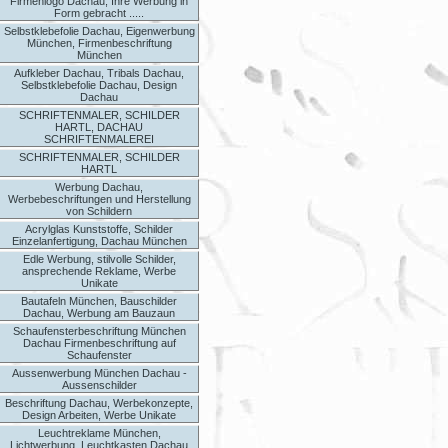
Firmenlogo Dachau, Ihre Werbung in
Form gebracht .....
Selbstklebefolie Dachau, Eigenwerbung
München, Firmenbeschriftung
München
Aufkleber Dachau, Tribals Dachau,
Selbstklebefolie Dachau, Design
Dachau
SCHRIFTENMALER, SCHILDER
HARTL, DACHAU
SCHRIFTENMALEREI
SCHRIFTENMALER, SCHILDER
HARTL
Werbung Dachau,
Werbebeschriftungen und Herstellung
von Schildern
Acrylglas Kunststoffe, Schilder
Einzelanfertigung, Dachau München
Edle Werbung, stilvolle Schilder,
ansprechende Reklame, Werbe
Unikate
Bautafeln München, Bauschilder
Dachau, Werbung am Bauzaun
Schaufensterbeschriftung München
Dachau Firmenbeschriftung auf
Schaufenster
Aussenwerbung München Dachau -
Aussenschilder
Beschriftung Dachau, Werbekonzepte,
Design Arbeiten, Werbe Unikate
Leuchtreklame München,
Lichtwerbung, Leuchtkasten Dachau