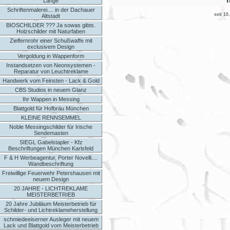
Länge
Schriftenmalerei.... in der Dachauer
seit 16
Altstadt
BIOSCHILDER ??? Ja sowas gibts.
Holzschilder mit Naturfaben
Zielfernrohr einer Schußwaffe mit
exclusivem Design
Vergoldung in Wappenform
Instandsetzen von Neonsystemen -
Reparatur von Leuchtreklame
Handwerk vom Feinsten - Lack & Gold
CBS Studios in neuem Glanz
Ihr Wappen in Messing
Blattgold für Hofbräu München
KLEINE RENNSEMMEL
Noble Messingschilder für Irische
Sendemasten
SIEGL Gabelstapler - Kfz
Beschriftungen München Karlsfeld
F & H Werbeagentur, Porter Novelli....
Wandbeschriftung
Freiwillige Feuerwehr Petershausen mit
neuem Design
20 JAHRE - LICHTREKLAME
MEISTERBETRIEB
20 Jahre Jubiläum Meisterbetrieb für
Schilder- und Lichtreklameherstellung
schmiedeeiserner Ausleger mit neuem
Lack und Blattgold vom Meisterbetrieb