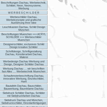
Beschriftungen Dachau, Werbetechnik,
Schilder, Neon, Neonsysteme,
Werbung
W E R B E S C H I L D E R
Werbeschilder Dachau,
Werbekonzepte und grafische
Ausführung Ihrer Idee
Leuchtkasten Dachau, Schild Design
München
Beschriftungen Muenchen +++ ACRYL
SCHILDER +++ Werbeschilder
Muenchen
Designerschilder, exclusives Schild
Design kreative Schilder
Schriftdesign, Schriftgestaltung
Dachau, Künstlerarbeit Dachau,
Malerei
Werbedesign Dachau Werbung und
Design, Designer Schilder Dachau
Werbung Dachau .... wir beschriften
fast Alles .... Werbetechnik Muenchen
Schaufensterbeschriftung Dachau,
innovative Werbung, Einzelschilder,
Hartl
Bautafeln Dachau, Bauschilder,
Bauwerbung, Baureklame Dachau
Siebdruck Schilder Dachau, Schilder
mit Siebdruckfarben Dachau
Siebdruck Dachau und München,
Siebdruckschilder, Einzelanfertigungen