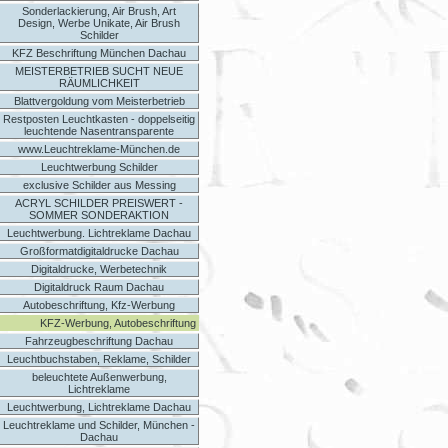
Sonderlackierung, Air Brush, Art
Design, Werbe Unikate, Air Brush
Schilder
KFZ Beschriftung München Dachau
MEISTERBETRIEB SUCHT NEUE
RÄUMLICHKEIT
Blattvergoldung vom Meisterbetrieb
Restposten Leuchtkasten - doppelseitig
leuchtende Nasentransparente
www.Leuchtreklame-München.de
Leuchtwerbung Schilder
exclusive Schilder aus Messing
ACRYL SCHILDER PREISWERT -
SOMMER SONDERAKTION
Leuchtwerbung. Lichtreklame Dachau
Großformatdigitaldrucke Dachau
Digitaldrucke, Werbetechnik
Digitaldruck Raum Dachau
Autobeschriftung, Kfz-Werbung
KFZ-Werbung, Autobeschriftung
Fahrzeugbeschriftung Dachau
Leuchtbuchstaben, Reklame, Schilder
beleuchtete Außenwerbung,
Lichtreklame
Leuchtwerbung, Lichtreklame Dachau
Leuchtreklame und Schilder, München -
Dachau