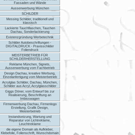
Fassaden und Wände
Aussenwerbung München
SCHILDER
Messing Schilder, traditionell und
klassisch
Lackierte Tauchflaschen, Tauchen
Dachau, Sonderlackierung
Existenzgründung Werbetechnik
Schilder Autobeschriftungen -
DIGITALDRUCK - Praxisschilder
Foliendruck
MEISTERBETRIEB FÜR
SCHILDERHERSTELLUNG
Reklame München, Signets,
Aussenwerbung vom Fachbetrieb
Design Dachau, kreative Werbung,
Einzelanfertigung vom Meisterbetrieb
Acrylglas Schilder, Dachau, München,
Schilder aus Acryl, Acrylglasschilder
Giggs Döner, vom Entwurf bis zur
Realisierung, Beschriftung an
Imbisswagen
Firmenwerbung Dachau, Firmenlogo
Erstellung, Grafik Design,
Meisterbetrieb
Instandsetzung, Wartung und
Reparatur von Lichtreklame,
Leuchtreklame
die eigene Domain als Aufkleber,
Klebefolie, Folienschrift, Wunschdomain