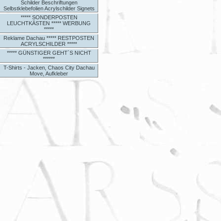
Schilder Beschriftungen
Selbstklebefolien Acrylschilder Signets
***** SONDERPOSTEN
LEUCHTKÄSTEN ***** WERBUNG
*****
Reklame Dachau ***** RESTPOSTEN
ACRYLSCHILDER *****
***** GÜNSTIGER GEHT´S NICHT
******
T-Shirts - Jacken, Chaos City Dachau
Move, Aufkleber