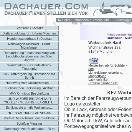
Aktuelles
Branchen-/Firmensuche
Kundenlogin
Startseite / Kontakt
Blattvergoldung für Hofbräu München
Hundertwasserhaus in Dachau
Werbetechnik Hartl
Rennwagen Klassiker - Franz
Wichnantstraße 19a
Münchinger
81249 München
Restaurierung / Instandsetzung von
Leuchtbuchstaben aus den 50er
Jahren
Wandmalerei Fürstenfeldbruck
Meisterbetrieb für Schilder-
Fliegenpilz
und
Lichtreklameherstellung,
24K Blattvergoldung Likörflasche mit
Magnetfolien,
Schrift
Lacktechniken,
Handwerk vom Meisterbetrieb.....
Profilbuchstaben etc.
Tauchflaschen Lackierung / AirBrush
KFZ-Werbu
MVV Omnibus Beschriftung
Im Bereich der Fahrzeugwerbung 
UND WIEDER EINFACH NUR
"NOBEL" - MESSING BEARBEITET
Logo darzustellen
Schilder, die um die Welt gehen...
Ob in Lack, Airbrush oder Folie
HOFBRÄUHAUS LAS VEGAS
Ihr Fahrzeug möglichst werbewir
PreGel Deutschland Leuchtreklame
Ob Motorrad, LkW, Auto oder auc
Schrift in Messing
Fortbewegungsmittel welches wi
Demontage von Buchstaben - 20 m