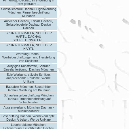
Firmenlogo Dachau, Ihre Werbung in
Form gebracht .....
Selbstklebefolie Dachau, Eigenwerbung
München, Firmenbeschriftung
München
Aufkleber Dachau, Tribals Dachau,
Selbstklebefolie Dachau, Design
Dachau
SCHRIFTENMALER, SCHILDER
HARTL, DACHAU
SCHRIFTENMALEREI
SCHRIFTENMALER, SCHILDER
HARTL
Werbung Dachau,
Werbebeschriftungen und Herstellung
von Schildern
Acrylglas Kunststoffe, Schilder
Einzelanfertigung, Dachau München
Edle Werbung, stilvolle Schilder,
ansprechende Reklame, Werbe
Unikate
Bautafeln München, Bauschilder
Dachau, Werbung am Bauzaun
Schaufensterbeschriftung München
Dachau Firmenbeschriftung auf
Schaufenster
Aussenwerbung München Dachau -
Aussenschilder
Beschriftung Dachau, Werbekonzepte,
Design Arbeiten, Werbe Unikate
Leuchtreklame München,
Lichtwerbung, Leuchtkasten Dachau