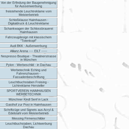
Von der Erfindung der Baugenehmigung
für Aussenwerbung
freistehende Leuchtreklame vom
Meisterbetrieb
Schloßklause Haimhausen -
Digitaldruck & Leuchtreklame
Schankwagen der Schlossbrauerei
Haimhausen
Fahrzeugdesign mit klassischem
"Totenkopf"
Audi BKK - Außenwerbung
Allianz Arena ---- EILT -----
Nespresso Boutique - Theatinerstrasse
in München
Pylon - Werbeschild - in Dachau
Werbetechnik Eching und
Fahrenzhausen -
Fassadenbeschriftung
Leuchtbuchstaben Freising -
Lichtreklame Hersteller
SPORTVEREIN HAIMHAUSEN
WERBETECHNIK
Münchner Kindl Senf in Lack
Gasthof zur Post in Haimhausen
Schriftzüge und Signets aus Acryl &
Edelstahl vom Meisterbetrieb
Messing Firmenschilder
Leuchtbuchstaben, Lichtwerbung
Dachau