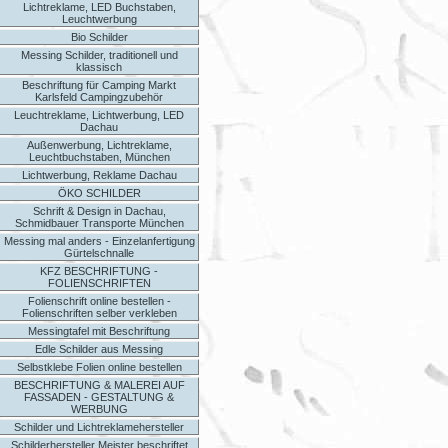
Lichtreklame, LED Buchstaben,
Leuchtwerbung
Bio Schilder
Messing Schilder, traditionell und
klassisch
Beschriftung für Camping Markt
Karlsfeld Campingzubehör
Leuchtreklame, Lichtwerbung, LED
Dachau
Außenwerbung, Lichtreklame,
Leuchtbuchstaben, München
Lichtwerbung, Reklame Dachau
ÖKO SCHILDER
Schrift & Design in Dachau,
Schmidbauer Transporte München
Messing mal anders - Einzelanfertigung
Gürtelschnalle
KFZ BESCHRIFTUNG -
FOLIENSCHRIFTEN
Folienschrift online bestellen -
Folienschriften selber verkleben
Messingtafel mit Beschriftung
Edle Schilder aus Messing
Selbstklebe Folien online bestellen
BESCHRIFTUNG & MALEREI AUF
FASSADEN - GESTALTUNG &
WERBUNG
Schilder und Lichtreklamehersteller
Schilderhersteller Meister beschriftet