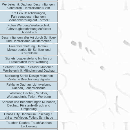
Werbetechik Dachau, Beschriftungen,
Klebefolien, Lichtreklame u.v.m.
Kfz Lkw Beschriftungen,
Fahrzeugbeschriftungen,
Sponsorwerbung auf Formel 3
Folien Werbung Werbetechnik
Fahrzeugbeschriftung Aufkleber
Digitaldruck
Beschriftungen aller Art durch Schilder-
und Lichtreklame Meisterbetrieb
Folienbeschriftung, Dachau,
Meisterbetrieb für Schilder-und
Lichtreklame
Signets Logoerstellung bis hin zur
Präsentation Ihrer Werbung
Schilder Dachau, Schilder München,
Werbetechnik München und Dachau
Marketing Schild Design München
Reklame Beschriftung Signets
Reklame Dachau, Lichtwerbung
Dachau, Leuchtreklame
Werbung Dachau, Schilder,
Werbetechnik, Folien, Werbung
Schilder und Beschriftungen München,
Dachau, Fürstenfeldbruck und
Umgebung
Chaos City Dachau im Fasching, t-
shirts, Aufkleber, Folien, Schriftzug
Tauchen Dachau Tauchflaschen
Lackierung