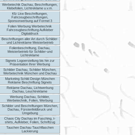
Werbetechik Dachau, Beschriftungen,
Klebefolien, Lichtreklame u.v.m.
Kfz Lkw Beschriftungen,
Fahrzeugbeschriftungen,
Sponsorwerbung auf Formel 3
Folien Werbung Werbetechnik
Fahrzeugbeschriftung Aufkleber
Digitaldruck
Beschriftungen aller Art durch Schilder-
und Lichtreklame Meisterbetrieb
Folienbeschriftung, Dachau,
Meisterbetrieb für Schilder-und
Lichtreklame
Signets Logoerstellung bis hin zur
Präsentation Ihrer Werbung
Schilder Dachau, Schilder München,
Werbetechnik München und Dachau
Marketing Schild Design München
Reklame Beschriftung Signets
Reklame Dachau, Lichtwerbung
Dachau, Leuchtreklame
Werbung Dachau, Schilder,
Werbetechnik, Folien, Werbung
Schilder und Beschriftungen München,
Dachau, Fürstenfeldbruck und
Umgebung
Chaos City Dachau im Fasching, t-
shirts, Aufkleber, Folien, Schriftzug
Tauchen Dachau Tauchflaschen
Lackierung