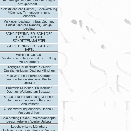
Firmenlogo Dachau, Ihre Werbung in
Form gebracht .....
Selbstklebefolie Dachau, Eigenwerbung
München, Firmenbeschriftung
München
Aufkleber Dachau, Tribals Dachau,
Selbstklebefolie Dachau, Design
Dachau
SCHRIFTENMALER, SCHILDER
HARTL, DACHAU
SCHRIFTENMALEREI
SCHRIFTENMALER, SCHILDER
HARTL
Werbung Dachau,
Werbebeschriftungen und Herstellung
von Schildern
Acrylglas Kunststoffe, Schilder
Einzelanfertigung, Dachau München
Edle Werbung, stilvolle Schilder,
ansprechende Reklame, Werbe
Unikate
Bautafeln München, Bauschilder
Dachau, Werbung am Bauzaun
Schaufensterbeschriftung München
Dachau Firmenbeschriftung auf
Schaufenster
Aussenwerbung München Dachau -
Aussenschilder
Beschriftung Dachau, Werbekonzepte,
Design Arbeiten, Werbe Unikate
Leuchtreklame München,
Lichtwerbung, Leuchtkasten Dachau