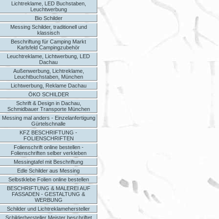
Lichtreklame, LED Buchstaben,
Leuchtwerbung
Bio Schilder
Messing Schilder, traditionell und
klassisch
Beschriftung für Camping Markt
Karlsfeld Campingzubehör
Leuchtreklame, Lichtwerbung, LED
Dachau
Außenwerbung, Lichtreklame,
Leuchtbuchstaben, München
Lichtwerbung, Reklame Dachau
ÖKO SCHILDER
Schrift & Design in Dachau,
Schmidbauer Transporte München
Messing mal anders - Einzelanfertigung
Gürtelschnalle
KFZ BESCHRIFTUNG -
FOLIENSCHRIFTEN
Folienschrift online bestellen -
Folienschriften selber verkleben
Messingtafel mit Beschriftung
Edle Schilder aus Messing
Selbstklebe Folien online bestellen
BESCHRIFTUNG & MALEREI AUF
FASSADEN - GESTALTUNG &
WERBUNG
Schilder und Lichtreklamehersteller
Schilderhersteller Meister beschriftet