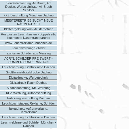
Sonderlackierung, Air Brush, Art
Design, Werbe Unikate, Air Brush
Schilder
KFZ Beschriftung München Dachau
MEISTERBETRIEB SUCHT NEUE
RÄUMLICHKEIT
Blattvergoldung vom Meisterbetrieb
Restposten Leuchtkasten - doppelseitig
leuchtende Nasentransparente
www.Leuchtreklame-München.de
Leuchtwerbung Schilder
exclusive Schilder aus Messing
ACRYL SCHILDER PREISWERT -
SOMMER SONDERAKTION
Leuchtwerbung. Lichtreklame Dachau
Großformatdigitaldrucke Dachau
Digitaldrucke, Werbetechnik
Digitaldruck Raum Dachau
Autobeschriftung, Kfz-Werbung
KFZ-Werbung, Autobeschriftung
Fahrzeugbeschriftung Dachau
Leuchtbuchstaben, Reklame, Schilder
beleuchtete Außenwerbung,
Lichtreklame
Leuchtwerbung, Lichtreklame Dachau
Leuchtreklame und Schilder, München -
Dachau