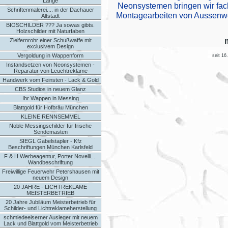
Länge
Neonsystemen bringen wir fach
Schriftenmalerei.... in der Dachauer
Montagearbeiten von Aussenwe
Altstadt
BIOSCHILDER ??? Ja sowas gibts.
Holzschilder mit Naturfaben
Zielfernrohr einer Schußwaffe mit
exclusivem Design
Vergoldung in Wappenform
seit 16
Instandsetzen von Neonsystemen -
Reparatur von Leuchtreklame
Handwerk vom Feinsten - Lack & Gold
CBS Studios in neuem Glanz
Ihr Wappen in Messing
Blattgold für Hofbräu München
KLEINE RENNSEMMEL
Noble Messingschilder für Irische
Sendemasten
SIEGL Gabelstapler - Kfz
Beschriftungen München Karlsfeld
F & H Werbeagentur, Porter Novelli....
Wandbeschriftung
Freiwillige Feuerwehr Petershausen mit
neuem Design
20 JAHRE - LICHTREKLAME
MEISTERBETRIEB
20 Jahre Jubiläum Meisterbetrieb für
Schilder- und Lichtreklameherstellung
schmiedeeiserner Ausleger mit neuem
Lack und Blattgold vom Meisterbetrieb