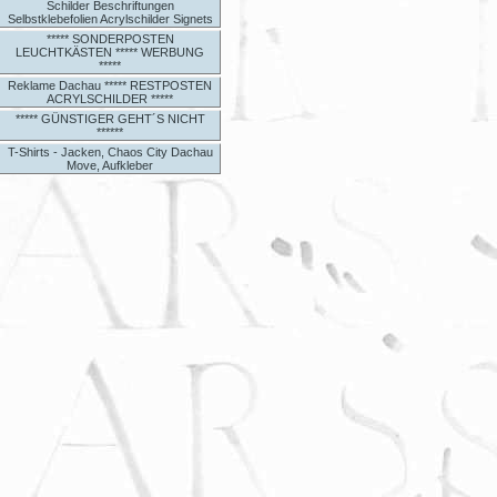
Schilder Beschriftungen
Selbstklebefolien Acrylschilder Signets
***** SONDERPOSTEN
LEUCHTKÄSTEN ***** WERBUNG
*****
Reklame Dachau ***** RESTPOSTEN
ACRYLSCHILDER *****
***** GÜNSTIGER GEHT´S NICHT
******
T-Shirts - Jacken, Chaos City Dachau
Move, Aufkleber