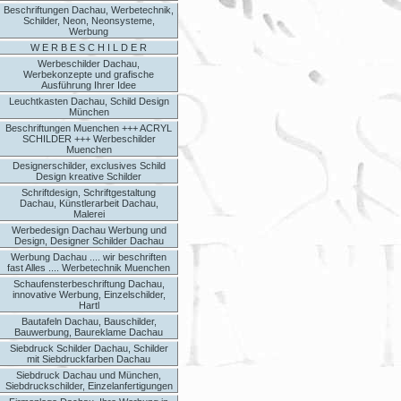
Beschriftungen Dachau, Werbetechnik,
Schilder, Neon, Neonsysteme,
Werbung
W E R B E S C H I L D E R
Werbeschilder Dachau,
Werbekonzepte und grafische
Ausführung Ihrer Idee
Leuchtkasten Dachau, Schild Design
München
Beschriftungen Muenchen +++ ACRYL
SCHILDER +++ Werbeschilder
Muenchen
Designerschilder, exclusives Schild
Design kreative Schilder
Schriftdesign, Schriftgestaltung
Dachau, Künstlerarbeit Dachau,
Malerei
Werbedesign Dachau Werbung und
Design, Designer Schilder Dachau
Werbung Dachau .... wir beschriften
fast Alles .... Werbetechnik Muenchen
Schaufensterbeschriftung Dachau,
innovative Werbung, Einzelschilder,
Hartl
Bautafeln Dachau, Bauschilder,
Bauwerbung, Baureklame Dachau
Siebdruck Schilder Dachau, Schilder
mit Siebdruckfarben Dachau
Siebdruck Dachau und München,
Siebdruckschilder, Einzelanfertigungen