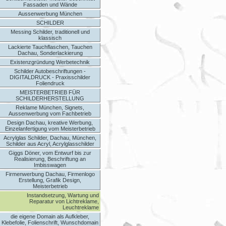
Fassaden und Wände
Aussenwerbung München
SCHILDER
Messing Schilder, traditionell und
klassisch
Lackierte Tauchflaschen, Tauchen
Dachau, Sonderlackierung
Existenzgründung Werbetechnik
Schilder Autobeschriftungen -
DIGITALDRUCK - Praxisschilder
Foliendruck
MEISTERBETRIEB FÜR
SCHILDERHERSTELLUNG
Reklame München, Signets,
Aussenwerbung vom Fachbetrieb
Design Dachau, kreative Werbung,
Einzelanfertigung vom Meisterbetrieb
Acrylglas Schilder, Dachau, München,
Schilder aus Acryl, Acrylglasschilder
Giggs Döner, vom Entwurf bis zur
Realisierung, Beschriftung an
Imbisswagen
Firmenwerbung Dachau, Firmenlogo
Erstellung, Grafik Design,
Meisterbetrieb
Instandsetzung, Wartung und
Reparatur von Lichtreklame,
Leuchtreklame
die eigene Domain als Aufkleber,
Klebefolie, Folienschrift, Wunschdomain