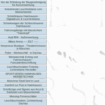
Von der Erfindung der Baugenehmigung
für Aussenwerbung
freistehende Leuchtreklame vom
Meisterbetrieb
Schloßklause Haimhausen -
Digitaldruck & Leuchtreklame
Schankwagen der Schlossbrauerei
Haimhausen
Fahrzeugdesign mit klassischem
"Totenkopf"
Audi BKK - Außenwerbung
Allianz Arena ---- EILT -----
Nespresso Boutique - Theatinerstrasse
in München
Pylon - Werbeschild - in Dachau
Werbetechnik Eching und
Fahrenzhausen -
Fassadenbeschriftung
Leuchtbuchstaben Freising -
Lichtreklame Hersteller
SPORTVEREIN HAIMHAUSEN
WERBETECHNIK
Münchner Kindl Senf in Lack
Gasthof zur Post in Haimhausen
Schriftzüge und Signets aus Acryl &
Edelstahl vom Meisterbetrieb
Messing Firmenschilder
Leuchtbuchstaben, Lichtwerbung
Dachau