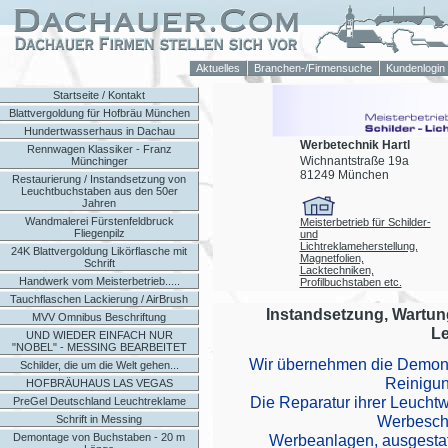
Aktuelles
Branchen-/Firmensuche
Kundenlogin
Startseite / Kontakt
Blattvergoldung für Hofbräu München
Hundertwasserhaus in Dachau
Werbetechnik Hartl
Rennwagen Klassiker - Franz
Wichnantstraße 19a
Münchinger
81249 München
Restaurierung / Instandsetzung von
Leuchtbuchstaben aus den 50er
Jahren
Wandmalerei Fürstenfeldbruck
Meisterbetrieb für Schilder-
Fliegenpilz
und
Lichtreklameherstellung,
24K Blattvergoldung Likörflasche mit
Magnetfolien,
Schrift
Lacktechniken,
Handwerk vom Meisterbetrieb.....
Profilbuchstaben etc.
Tauchflaschen Lackierung / AirBrush
Instandsetzung, Wartun
MVV Omnibus Beschriftung
L
UND WIEDER EINFACH NUR
"NOBEL" - MESSING BEARBEITET
Wir
übernehmen die Demont
Schilder, die um die Welt gehen...
Reinigun
HOFBRÄUHAUS LAS VEGAS
Die Reparatur ihrer Leuchtw
PreGel Deutschland Leuchtreklame
Werbeschi
Schrift in Messing
Demontage von Buchstaben - 20 m
Werbeanlagen, ausgestatt