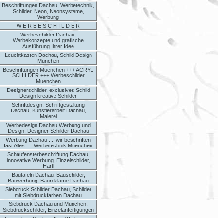
Beschriftungen Dachau, Werbetechnik,
Schilder, Neon, Neonsysteme,
Werbung
W E R B E S C H I L D E R
Werbeschilder Dachau,
Werbekonzepte und grafische
Ausführung Ihrer Idee
Leuchtkasten Dachau, Schild Design
München
Beschriftungen Muenchen +++ ACRYL
SCHILDER +++ Werbeschilder
Muenchen
Designerschilder, exclusives Schild
Design kreative Schilder
Schriftdesign, Schriftgestaltung
Dachau, Künstlerarbeit Dachau,
Malerei
Werbedesign Dachau Werbung und
Design, Designer Schilder Dachau
Werbung Dachau .... wir beschriften
fast Alles .... Werbetechnik Muenchen
Schaufensterbeschriftung Dachau,
innovative Werbung, Einzelschilder,
Hartl
Bautafeln Dachau, Bauschilder,
Bauwerbung, Baureklame Dachau
Siebdruck Schilder Dachau, Schilder
mit Siebdruckfarben Dachau
Siebdruck Dachau und München,
Siebdruckschilder, Einzelanfertigungen