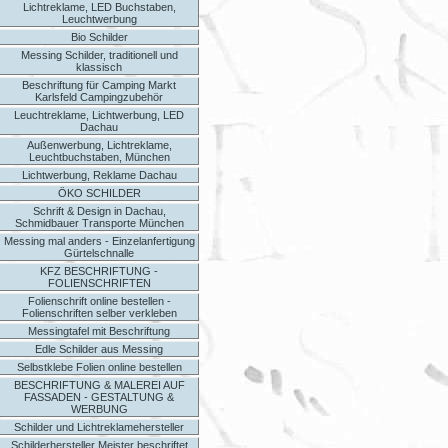
Lichtreklame, LED Buchstaben,
Leuchtwerbung
Bio Schilder
Messing Schilder, traditionell und
klassisch
Beschriftung für Camping Markt
Karlsfeld Campingzubehör
Leuchtreklame, Lichtwerbung, LED
Dachau
Außenwerbung, Lichtreklame,
Leuchtbuchstaben, München
Lichtwerbung, Reklame Dachau
ÖKO SCHILDER
Schrift & Design in Dachau,
Schmidbauer Transporte München
Messing mal anders - Einzelanfertigung
Gürtelschnalle
KFZ BESCHRIFTUNG -
FOLIENSCHRIFTEN
Folienschrift online bestellen -
Folienschriften selber verkleben
Messingtafel mit Beschriftung
Edle Schilder aus Messing
Selbstklebe Folien online bestellen
BESCHRIFTUNG & MALEREI AUF
FASSADEN - GESTALTUNG &
WERBUNG
Schilder und Lichtreklamehersteller
Schilderhersteller Meister beschriftet