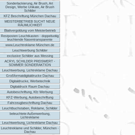
Sonderlackierung, Air Brush, Art
Design, Werbe Unikate, Air Brush
Schilder
KFZ Beschriftung München Dachau
MEISTERBETRIEB SUCHT NEUE
RÄUMLICHKEIT
Blattvergoldung vom Meisterbetrieb
Restposten Leuchtkasten - doppelseitig
leuchtende Nasentransparente
www.Leuchtreklame-München.de
Leuchtwerbung Schilder
exclusive Schilder aus Messing
ACRYL SCHILDER PREISWERT -
SOMMER SONDERAKTION
Leuchtwerbung. Lichtreklame Dachau
Großformatdigitaldrucke Dachau
Digitaldrucke, Werbetechnik
Digitaldruck Raum Dachau
Autobeschriftung, Kfz-Werbung
KFZ-Werbung, Autobeschriftung
Fahrzeugbeschriftung Dachau
Leuchtbuchstaben, Reklame, Schilder
beleuchtete Außenwerbung,
Lichtreklame
Leuchtwerbung, Lichtreklame Dachau
Leuchtreklame und Schilder, München -
Dachau