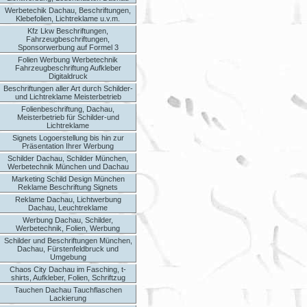
Werbetechik Dachau, Beschriftungen,
Klebefolien, Lichtreklame u.v.m.
Kfz Lkw Beschriftungen,
Fahrzeugbeschriftungen,
Sponsorwerbung auf Formel 3
Folien Werbung Werbetechnik
Fahrzeugbeschriftung Aufkleber
Digitaldruck
Beschriftungen aller Art durch Schilder-
und Lichtreklame Meisterbetrieb
Folienbeschriftung, Dachau,
Meisterbetrieb für Schilder-und
Lichtreklame
Signets Logoerstellung bis hin zur
Präsentation Ihrer Werbung
Schilder Dachau, Schilder München,
Werbetechnik München und Dachau
Marketing Schild Design München
Reklame Beschriftung Signets
Reklame Dachau, Lichtwerbung
Dachau, Leuchtreklame
Werbung Dachau, Schilder,
Werbetechnik, Folien, Werbung
Schilder und Beschriftungen München,
Dachau, Fürstenfeldbruck und
Umgebung
Chaos City Dachau im Fasching, t-
shirts, Aufkleber, Folien, Schriftzug
Tauchen Dachau Tauchflaschen
Lackierung