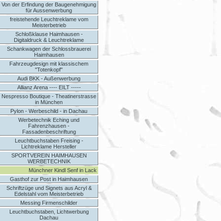
Von der Erfindung der Baugenehmigung
für Aussenwerbung
freistehende Leuchtreklame vom
Meisterbetrieb
Schloßklause Haimhausen -
Digitaldruck & Leuchtreklame
Schankwagen der Schlossbrauerei
Haimhausen
Fahrzeugdesign mit klassischem
"Totenkopf"
Audi BKK - Außenwerbung
Allianz Arena ---- EILT -----
Nespresso Boutique - Theatinerstrasse
in München
Pylon - Werbeschild - in Dachau
Werbetechnik Eching und
Fahrenzhausen -
Fassadenbeschriftung
Leuchtbuchstaben Freising -
Lichtreklame Hersteller
SPORTVEREIN HAIMHAUSEN
WERBETECHNIK
Münchner Kindl Senf in Lack
Gasthof zur Post in Haimhausen
Schriftzüge und Signets aus Acryl &
Edelstahl vom Meisterbetrieb
Messing Firmenschilder
Leuchtbuchstaben, Lichtwerbung
Dachau