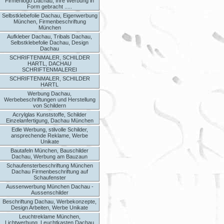
Firmenlogo Dachau, Ihre Werbung in
Form gebracht .....
Selbstklebefolie Dachau, Eigenwerbung
München, Firmenbeschriftung
München
Aufkleber Dachau, Tribals Dachau,
Selbstklebefolie Dachau, Design
Dachau
SCHRIFTENMALER, SCHILDER
HARTL, DACHAU
SCHRIFTENMALEREI
SCHRIFTENMALER, SCHILDER
HARTL
Werbung Dachau,
Werbebeschriftungen und Herstellung
von Schildern
Acrylglas Kunststoffe, Schilder
Einzelanfertigung, Dachau München
Edle Werbung, stilvolle Schilder,
ansprechende Reklame, Werbe
Unikate
Bautafeln München, Bauschilder
Dachau, Werbung am Bauzaun
Schaufensterbeschriftung München
Dachau Firmenbeschriftung auf
Schaufenster
Aussenwerbung München Dachau -
Aussenschilder
Beschriftung Dachau, Werbekonzepte,
Design Arbeiten, Werbe Unikate
Leuchtreklame München,
Lichtwerbung, Leuchtkasten Dachau