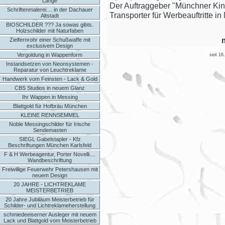
Länge
Der Auftraggeber "Münchner Kind
Schriftenmalerei.... in der Dachauer
Transporter für Werbeauftritte
Altstadt
BIOSCHILDER ??? Ja sowas gibts.
Holzschilder mit Naturfaben
Zielfernrohr einer Schußwaffe mit
exclusivem Design
Vergoldung in Wappenform
seit 16
Instandsetzen von Neonsystemen -
Reparatur von Leuchtreklame
Handwerk vom Feinsten - Lack & Gold
CBS Studios in neuem Glanz
Ihr Wappen in Messing
Blattgold für Hofbräu München
KLEINE RENNSEMMEL
Noble Messingschilder für Irische
Sendemasten
SIEGL Gabelstapler - Kfz
Beschriftungen München Karlsfeld
F & H Werbeagentur, Porter Novelli....
Wandbeschriftung
Freiwillige Feuerwehr Petershausen mit
neuem Design
20 JAHRE - LICHTREKLAME
MEISTERBETRIEB
20 Jahre Jubiläum Meisterbetrieb für
Schilder- und Lichtreklameherstellung
schmiedeeiserner Ausleger mit neuem
Lack und Blattgold vom Meisterbetrieb