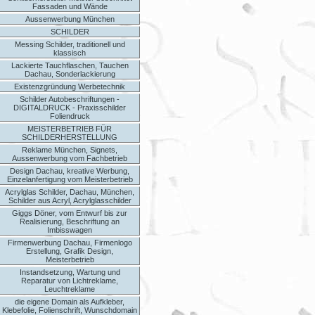
Fassaden und Wände
Aussenwerbung München
SCHILDER
Messing Schilder, traditionell und
klassisch
Lackierte Tauchflaschen, Tauchen
Dachau, Sonderlackierung
Existenzgründung Werbetechnik
Schilder Autobeschriftungen -
DIGITALDRUCK - Praxisschilder
Foliendruck
MEISTERBETRIEB FÜR
SCHILDERHERSTELLUNG
Reklame München, Signets,
Aussenwerbung vom Fachbetrieb
Design Dachau, kreative Werbung,
Einzelanfertigung vom Meisterbetrieb
Acrylglas Schilder, Dachau, München,
Schilder aus Acryl, Acrylglasschilder
Giggs Döner, vom Entwurf bis zur
Realisierung, Beschriftung an
Imbisswagen
Firmenwerbung Dachau, Firmenlogo
Erstellung, Grafik Design,
Meisterbetrieb
Instandsetzung, Wartung und
Reparatur von Lichtreklame,
Leuchtreklame
die eigene Domain als Aufkleber,
Klebefolie, Folienschrift, Wunschdomain