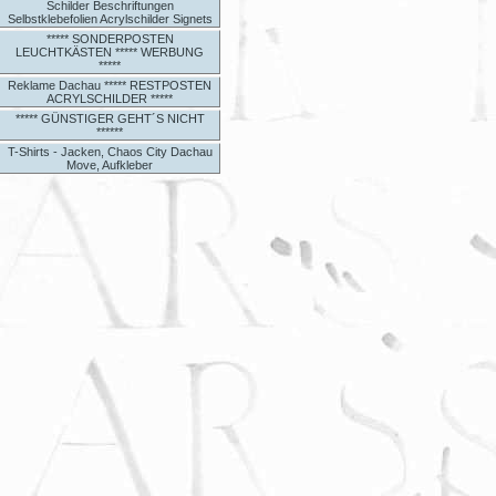
Schilder Beschriftungen
Selbstklebefolien Acrylschilder Signets
***** SONDERPOSTEN
LEUCHTKÄSTEN ***** WERBUNG
*****
Reklame Dachau ***** RESTPOSTEN
ACRYLSCHILDER *****
***** GÜNSTIGER GEHT´S NICHT
******
T-Shirts - Jacken, Chaos City Dachau
Move, Aufkleber