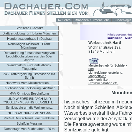
Aktuelles
Branchen-/Firmensuche
Kundenlogin
Startseite / Kontakt
Blattvergoldung für Hofbräu München
Hundertwasserhaus in Dachau
Werbetechnik Hartl
Rennwagen Klassiker - Franz
Wichnantstraße 19a
Münchinger
81249 München
Restaurierung / Instandsetzung von
Leuchtbuchstaben aus den 50er
Jahren
Wandmalerei Fürstenfeldbruck
Meisterbetrieb für Schilder-
Fliegenpilz
und
Lichtreklameherstellung,
24K Blattvergoldung Likörflasche mit
Magnetfolien,
Schrift
Lacktechniken,
Handwerk vom Meisterbetrieb.....
Profilbuchstaben etc.
Tauchflaschen Lackierung / AirBrush
Münchner
MVV Omnibus Beschriftung
UND WIEDER EINFACH NUR
historisches Fahrzeug mit neuem
"NOBEL" - MESSING BEARBEITET
Nach einigem Schleifen, Abklebe
Schilder, die um die Welt gehen...
Wasserbasis erstrahlt das Fahrz
HOFBRÄUHAUS LAS VEGAS
Versiegelt wurde der Acryllack m
PreGel Deutschland Leuchtreklame
Die Fahrzeugwerbung wurde mit
Schrift in Messing
Demontage von Buchstaben - 20 m
Spritzpistole gefertigt.