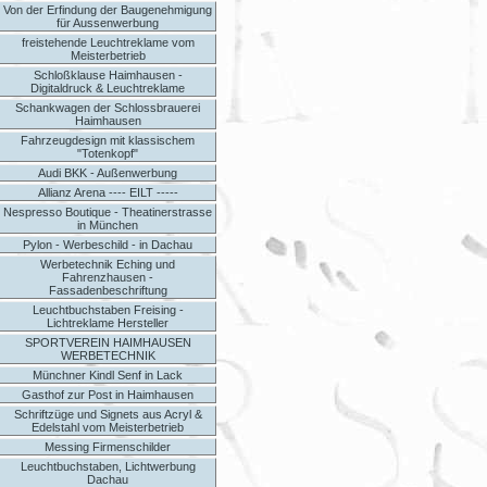
Von der Erfindung der Baugenehmigung
für Aussenwerbung
freistehende Leuchtreklame vom
Meisterbetrieb
Schloßklause Haimhausen -
Digitaldruck & Leuchtreklame
Schankwagen der Schlossbrauerei
Haimhausen
Fahrzeugdesign mit klassischem
"Totenkopf"
Audi BKK - Außenwerbung
Allianz Arena ---- EILT -----
Nespresso Boutique - Theatinerstrasse
in München
Pylon - Werbeschild - in Dachau
Werbetechnik Eching und
Fahrenzhausen -
Fassadenbeschriftung
Leuchtbuchstaben Freising -
Lichtreklame Hersteller
SPORTVEREIN HAIMHAUSEN
WERBETECHNIK
Münchner Kindl Senf in Lack
Gasthof zur Post in Haimhausen
Schriftzüge und Signets aus Acryl &
Edelstahl vom Meisterbetrieb
Messing Firmenschilder
Leuchtbuchstaben, Lichtwerbung
Dachau