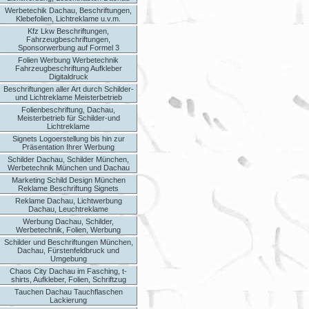
Werbetechik Dachau, Beschriftungen,
Klebefolien, Lichtreklame u.v.m.
Kfz Lkw Beschriftungen,
Fahrzeugbeschriftungen,
Sponsorwerbung auf Formel 3
Folien Werbung Werbetechnik
Fahrzeugbeschriftung Aufkleber
Digitaldruck
Beschriftungen aller Art durch Schilder-
und Lichtreklame Meisterbetrieb
Folienbeschriftung, Dachau,
Meisterbetrieb für Schilder-und
Lichtreklame
Signets Logoerstellung bis hin zur
Präsentation Ihrer Werbung
Schilder Dachau, Schilder München,
Werbetechnik München und Dachau
Marketing Schild Design München
Reklame Beschriftung Signets
Reklame Dachau, Lichtwerbung
Dachau, Leuchtreklame
Werbung Dachau, Schilder,
Werbetechnik, Folien, Werbung
Schilder und Beschriftungen München,
Dachau, Fürstenfeldbruck und
Umgebung
Chaos City Dachau im Fasching, t-
shirts, Aufkleber, Folien, Schriftzug
Tauchen Dachau Tauchflaschen
Lackierung