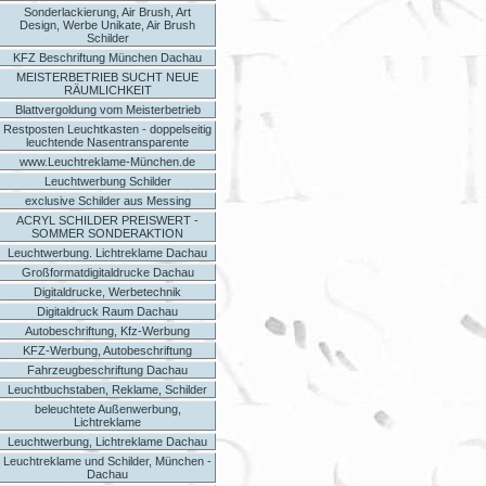
Sonderlackierung, Air Brush, Art
Design, Werbe Unikate, Air Brush
Schilder
KFZ Beschriftung München Dachau
MEISTERBETRIEB SUCHT NEUE
RÄUMLICHKEIT
Blattvergoldung vom Meisterbetrieb
Restposten Leuchtkasten - doppelseitig
leuchtende Nasentransparente
www.Leuchtreklame-München.de
Leuchtwerbung Schilder
exclusive Schilder aus Messing
ACRYL SCHILDER PREISWERT -
SOMMER SONDERAKTION
Leuchtwerbung. Lichtreklame Dachau
Großformatdigitaldrucke Dachau
Digitaldrucke, Werbetechnik
Digitaldruck Raum Dachau
Autobeschriftung, Kfz-Werbung
KFZ-Werbung, Autobeschriftung
Fahrzeugbeschriftung Dachau
Leuchtbuchstaben, Reklame, Schilder
beleuchtete Außenwerbung,
Lichtreklame
Leuchtwerbung, Lichtreklame Dachau
Leuchtreklame und Schilder, München -
Dachau