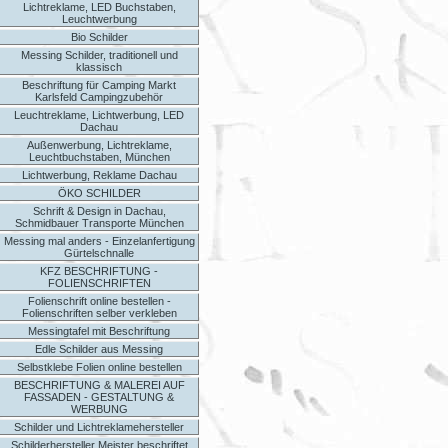
Lichtreklame, LED Buchstaben,
Leuchtwerbung
Bio Schilder
Messing Schilder, traditionell und
klassisch
Beschriftung für Camping Markt
Karlsfeld Campingzubehör
Leuchtreklame, Lichtwerbung, LED
Dachau
Außenwerbung, Lichtreklame,
Leuchtbuchstaben, München
Lichtwerbung, Reklame Dachau
ÖKO SCHILDER
Schrift & Design in Dachau,
Schmidbauer Transporte München
Messing mal anders - Einzelanfertigung
Gürtelschnalle
KFZ BESCHRIFTUNG -
FOLIENSCHRIFTEN
Folienschrift online bestellen -
Folienschriften selber verkleben
Messingtafel mit Beschriftung
Edle Schilder aus Messing
Selbstklebe Folien online bestellen
BESCHRIFTUNG & MALEREI AUF
FASSADEN - GESTALTUNG &
WERBUNG
Schilder und Lichtreklamehersteller
Schilderhersteller Meister beschriftet