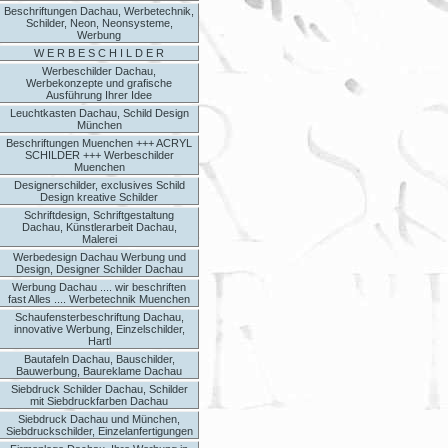
Beschriftungen Dachau, Werbetechnik,
Schilder, Neon, Neonsysteme,
Werbung
W E R B E S C H I L D E R
Werbeschilder Dachau,
Werbekonzepte und grafische
Ausführung Ihrer Idee
Leuchtkasten Dachau, Schild Design
München
Beschriftungen Muenchen +++ ACRYL
SCHILDER +++ Werbeschilder
Muenchen
Designerschilder, exclusives Schild
Design kreative Schilder
Schriftdesign, Schriftgestaltung
Dachau, Künstlerarbeit Dachau,
Malerei
Werbedesign Dachau Werbung und
Design, Designer Schilder Dachau
Werbung Dachau .... wir beschriften
fast Alles .... Werbetechnik Muenchen
Schaufensterbeschriftung Dachau,
innovative Werbung, Einzelschilder,
Hartl
Bautafeln Dachau, Bauschilder,
Bauwerbung, Baureklame Dachau
Siebdruck Schilder Dachau, Schilder
mit Siebdruckfarben Dachau
Siebdruck Dachau und München,
Siebdruckschilder, Einzelanfertigungen