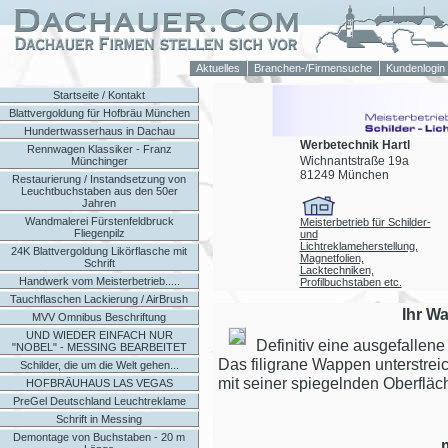
Aktuelles
Branchen-/Firmensuche
Kundenlogin
Startseite / Kontakt
Blattvergoldung für Hofbräu München
Hundertwasserhaus in Dachau
Werbetechnik Hartl
Rennwagen Klassiker - Franz
Wichnantstraße 19a
Münchinger
81249 München
Restaurierung / Instandsetzung von
Leuchtbuchstaben aus den 50er
Jahren
Wandmalerei Fürstenfeldbruck
Meisterbetrieb für Schilder-
Fliegenpilz
und
Lichtreklameherstellung,
24K Blattvergoldung Likörflasche mit
Magnetfolien,
Schrift
Lacktechniken,
Handwerk vom Meisterbetrieb.....
Profilbuchstaben etc.
Tauchflaschen Lackierung / AirBrush
Ihr W
MVV Omnibus Beschriftung
UND WIEDER EINFACH NUR
Definitiv eine ausgefallene 
"NOBEL" - MESSING BEARBEITET
Das filigrane Wappen unterstrei
Schilder, die um die Welt gehen...
mit seiner spiegelnden Oberfläch
HOFBRÄUHAUS LAS VEGAS
PreGel Deutschland Leuchtreklame
Schrift in Messing
Demontage von Buchstaben - 20 m