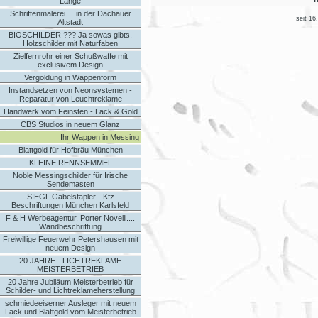
Länge
Schriftenmalerei.... in der Dachauer
seit 16
Altstadt
BIOSCHILDER ??? Ja sowas gibts.
Holzschilder mit Naturfaben
Zielfernrohr einer Schußwaffe mit
exclusivem Design
Vergoldung in Wappenform
Instandsetzen von Neonsystemen -
Reparatur von Leuchtreklame
Handwerk vom Feinsten - Lack & Gold
CBS Studios in neuem Glanz
Ihr Wappen in Messing
Blattgold für Hofbräu München
KLEINE RENNSEMMEL
Noble Messingschilder für Irische
Sendemasten
SIEGL Gabelstapler - Kfz
Beschriftungen München Karlsfeld
F & H Werbeagentur, Porter Novelli....
Wandbeschriftung
Freiwillige Feuerwehr Petershausen mit
neuem Design
20 JAHRE - LICHTREKLAME
MEISTERBETRIEB
20 Jahre Jubiläum Meisterbetrieb für
Schilder- und Lichtreklameherstellung
schmiedeeiserner Ausleger mit neuem
Lack und Blattgold vom Meisterbetrieb