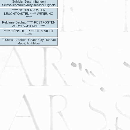
Schilder Beschriftungen
Selbstklebefolien Acrylschilder Signets
***** SONDERPOSTEN
LEUCHTKÄSTEN ***** WERBUNG
*****
Reklame Dachau ***** RESTPOSTEN
ACRYLSCHILDER *****
***** GÜNSTIGER GEHT´S NICHT
******
T-Shirts - Jacken, Chaos City Dachau
Move, Aufkleber