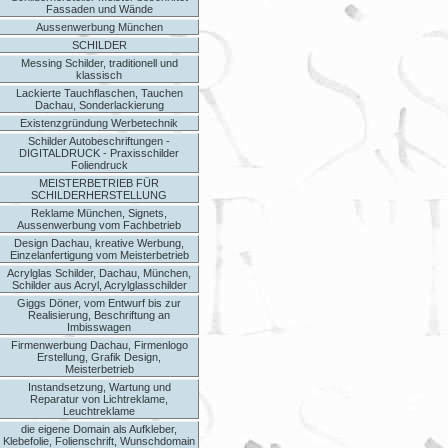
Fassaden und Wände
Aussenwerbung München
SCHILDER
Messing Schilder, traditionell und
klassisch
Lackierte Tauchflaschen, Tauchen
Dachau, Sonderlackierung
Existenzgründung Werbetechnik
Schilder Autobeschriftungen -
DIGITALDRUCK - Praxisschilder
Foliendruck
MEISTERBETRIEB FÜR
SCHILDERHERSTELLUNG
Reklame München, Signets,
Aussenwerbung vom Fachbetrieb
Design Dachau, kreative Werbung,
Einzelanfertigung vom Meisterbetrieb
Acrylglas Schilder, Dachau, München,
Schilder aus Acryl, Acrylglasschilder
Giggs Döner, vom Entwurf bis zur
Realisierung, Beschriftung an
Imbisswagen
Firmenwerbung Dachau, Firmenlogo
Erstellung, Grafik Design,
Meisterbetrieb
Instandsetzung, Wartung und
Reparatur von Lichtreklame,
Leuchtreklame
die eigene Domain als Aufkleber,
Klebefolie, Folienschrift, Wunschdomain