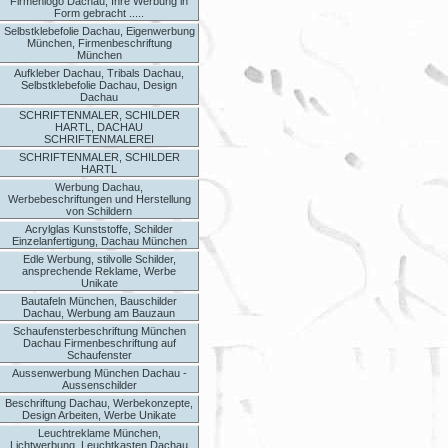
Firmenlogo Dachau, Ihre Werbung in
Form gebracht .....
Selbstklebefolie Dachau, Eigenwerbung
München, Firmenbeschriftung
München
Aufkleber Dachau, Tribals Dachau,
Selbstklebefolie Dachau, Design
Dachau
SCHRIFTENMALER, SCHILDER
HARTL, DACHAU
SCHRIFTENMALEREI
SCHRIFTENMALER, SCHILDER
HARTL
Werbung Dachau,
Werbebeschriftungen und Herstellung
von Schildern
Acrylglas Kunststoffe, Schilder
Einzelanfertigung, Dachau München
Edle Werbung, stilvolle Schilder,
ansprechende Reklame, Werbe
Unikate
Bautafeln München, Bauschilder
Dachau, Werbung am Bauzaun
Schaufensterbeschriftung München
Dachau Firmenbeschriftung auf
Schaufenster
Aussenwerbung München Dachau -
Aussenschilder
Beschriftung Dachau, Werbekonzepte,
Design Arbeiten, Werbe Unikate
Leuchtreklame München,
Lichtwerbung, Leuchtkasten Dachau