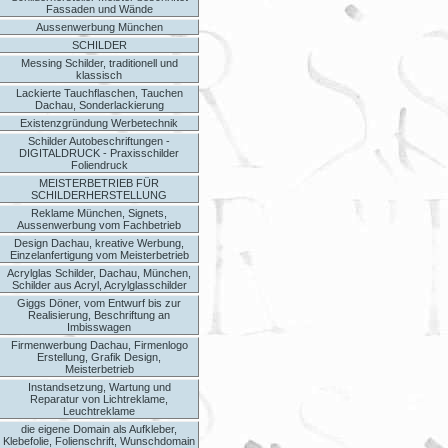
Fassaden und Wände
Aussenwerbung München
SCHILDER
Messing Schilder, traditionell und
klassisch
Lackierte Tauchflaschen, Tauchen
Dachau, Sonderlackierung
Existenzgründung Werbetechnik
Schilder Autobeschriftungen -
DIGITALDRUCK - Praxisschilder
Foliendruck
MEISTERBETRIEB FÜR
SCHILDERHERSTELLUNG
Reklame München, Signets,
Aussenwerbung vom Fachbetrieb
Design Dachau, kreative Werbung,
Einzelanfertigung vom Meisterbetrieb
Acrylglas Schilder, Dachau, München,
Schilder aus Acryl, Acrylglasschilder
Giggs Döner, vom Entwurf bis zur
Realisierung, Beschriftung an
Imbisswagen
Firmenwerbung Dachau, Firmenlogo
Erstellung, Grafik Design,
Meisterbetrieb
Instandsetzung, Wartung und
Reparatur von Lichtreklame,
Leuchtreklame
die eigene Domain als Aufkleber,
Klebefolie, Folienschrift, Wunschdomain