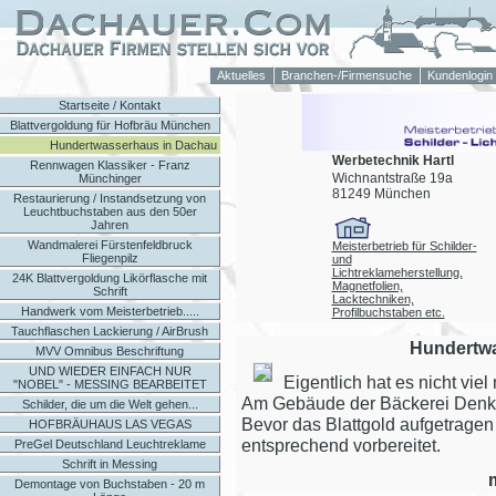
Aktuelles
Branchen-/Firmensuche
Kundenlogin
Startseite / Kontakt
Blattvergoldung für Hofbräu München
Hundertwasserhaus in Dachau
Werbetechnik Hartl
Rennwagen Klassiker - Franz
Wichnantstraße 19a
Münchinger
81249 München
Restaurierung / Instandsetzung von
Leuchtbuchstaben aus den 50er
Jahren
Wandmalerei Fürstenfeldbruck
Meisterbetrieb für Schilder-
Fliegenpilz
und
Lichtreklameherstellung,
24K Blattvergoldung Likörflasche mit
Magnetfolien,
Schrift
Lacktechniken,
Handwerk vom Meisterbetrieb.....
Profilbuchstaben etc.
Tauchflaschen Lackierung / AirBrush
Hundertw
MVV Omnibus Beschriftung
UND WIEDER EINFACH NUR
Eigentlich hat es nicht viel 
"NOBEL" - MESSING BEARBEITET
Am Gebäude der Bäckerei Denk 
Schilder, die um die Welt gehen...
Bevor das Blattgold aufgetragen
HOFBRÄUHAUS LAS VEGAS
entsprechend vorbereitet.
PreGel Deutschland Leuchtreklame
Schrift in Messing
Demontage von Buchstaben - 20 m