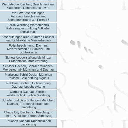
Werbetechik Dachau, Beschriftungen,
Klebefolien, Lichtreklame u.v.m.
Kfz Lkw Beschriftungen,
Fahrzeugbeschriftungen,
Sponsorwerbung auf Formel 3
Folien Werbung Werbetechnik
Fahrzeugbeschriftung Aufkleber
Digitaldruck
Beschriftungen aller Art durch Schilder-
und Lichtreklame Meisterbetrieb
Folienbeschriftung, Dachau,
Meisterbetrieb für Schilder-und
Lichtreklame
Signets Logoerstellung bis hin zur
Präsentation Ihrer Werbung
Schilder Dachau, Schilder München,
Werbetechnik München und Dachau
Marketing Schild Design München
Reklame Beschriftung Signets
Reklame Dachau, Lichtwerbung
Dachau, Leuchtreklame
Werbung Dachau, Schilder,
Werbetechnik, Folien, Werbung
Schilder und Beschriftungen München,
Dachau, Fürstenfeldbruck und
Umgebung
Chaos City Dachau im Fasching, t-
shirts, Aufkleber, Folien, Schriftzug
Tauchen Dachau Tauchflaschen
Lackierung