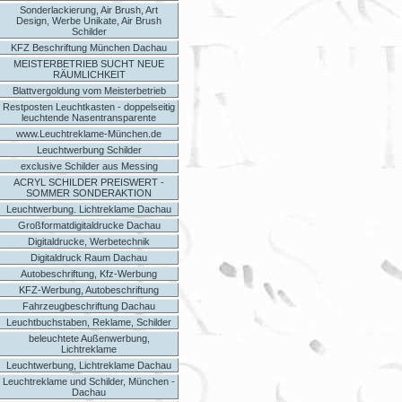
Sonderlackierung, Air Brush, Art
Design, Werbe Unikate, Air Brush
Schilder
KFZ Beschriftung München Dachau
MEISTERBETRIEB SUCHT NEUE
RÄUMLICHKEIT
Blattvergoldung vom Meisterbetrieb
Restposten Leuchtkasten - doppelseitig
leuchtende Nasentransparente
www.Leuchtreklame-München.de
Leuchtwerbung Schilder
exclusive Schilder aus Messing
ACRYL SCHILDER PREISWERT -
SOMMER SONDERAKTION
Leuchtwerbung. Lichtreklame Dachau
Großformatdigitaldrucke Dachau
Digitaldrucke, Werbetechnik
Digitaldruck Raum Dachau
Autobeschriftung, Kfz-Werbung
KFZ-Werbung, Autobeschriftung
Fahrzeugbeschriftung Dachau
Leuchtbuchstaben, Reklame, Schilder
beleuchtete Außenwerbung,
Lichtreklame
Leuchtwerbung, Lichtreklame Dachau
Leuchtreklame und Schilder, München -
Dachau