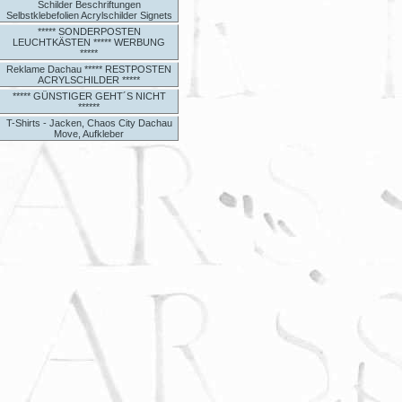
Schilder Beschriftungen
Selbstklebefolien Acrylschilder Signets
***** SONDERPOSTEN
LEUCHTKÄSTEN ***** WERBUNG
*****
Reklame Dachau ***** RESTPOSTEN
ACRYLSCHILDER *****
***** GÜNSTIGER GEHT´S NICHT
******
T-Shirts - Jacken, Chaos City Dachau
Move, Aufkleber