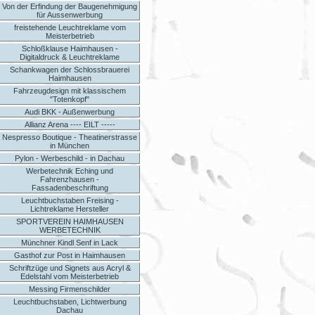
Von der Erfindung der Baugenehmigung
für Aussenwerbung
freistehende Leuchtreklame vom
Meisterbetrieb
Schloßklause Haimhausen -
Digitaldruck & Leuchtreklame
Schankwagen der Schlossbrauerei
Haimhausen
Fahrzeugdesign mit klassischem
"Totenkopf"
Audi BKK - Außenwerbung
Allianz Arena ---- EILT -----
Nespresso Boutique - Theatinerstrasse
in München
Pylon - Werbeschild - in Dachau
Werbetechnik Eching und
Fahrenzhausen -
Fassadenbeschriftung
Leuchtbuchstaben Freising -
Lichtreklame Hersteller
SPORTVEREIN HAIMHAUSEN
WERBETECHNIK
Münchner Kindl Senf in Lack
Gasthof zur Post in Haimhausen
Schriftzüge und Signets aus Acryl &
Edelstahl vom Meisterbetrieb
Messing Firmenschilder
Leuchtbuchstaben, Lichtwerbung
Dachau