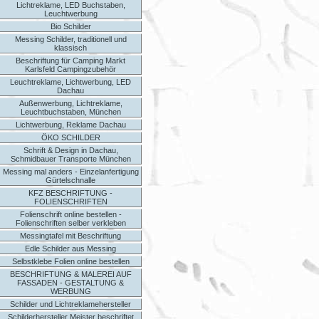
Lichtreklame, LED Buchstaben,
Leuchtwerbung
Bio Schilder
Messing Schilder, traditionell und
klassisch
Beschriftung für Camping Markt
Karlsfeld Campingzubehör
Leuchtreklame, Lichtwerbung, LED
Dachau
Außenwerbung, Lichtreklame,
Leuchtbuchstaben, München
Lichtwerbung, Reklame Dachau
ÖKO SCHILDER
Schrift & Design in Dachau,
Schmidbauer Transporte München
Messing mal anders - Einzelanfertigung
Gürtelschnalle
KFZ BESCHRIFTUNG -
FOLIENSCHRIFTEN
Folienschrift online bestellen -
Folienschriften selber verkleben
Messingtafel mit Beschriftung
Edle Schilder aus Messing
Selbstklebe Folien online bestellen
BESCHRIFTUNG & MALEREI AUF
FASSADEN - GESTALTUNG &
WERBUNG
Schilder und Lichtreklamehersteller
Schilderhersteller Meister beschriftet