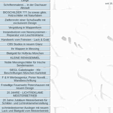
Länge
seit 16
Schriftenmalerei.... in der Dachauer
Altstadt
BIOSCHILDER ??? Ja sowas gibts.
Holzschilder mit Naturfaben
Zielfernrohr einer Schußwaffe mit
exclusivem Design
Vergoldung in Wappenform
Instandsetzen von Neonsystemen -
Reparatur von Leuchtreklame
Handwerk vom Feinsten - Lack & Gold
CBS Studios in neuem Glanz
Ihr Wappen in Messing
Blattgold für Hofbräu München
KLEINE RENNSEMMEL
Noble Messingschilder für Irische
Sendemasten
SIEGL Gabelstapler - Kfz
Beschriftungen München Karlsfeld
F & H Werbeagentur, Porter Novelli....
Wandbeschriftung
Freiwillige Feuerwehr Petershausen mit
neuem Design
20 JAHRE - LICHTREKLAME
MEISTERBETRIEB
20 Jahre Jubiläum Meisterbetrieb für
Schilder- und Lichtreklameherstellung
schmiedeeiserner Ausleger mit neuem
Lack und Blattgold vom Meisterbetrieb