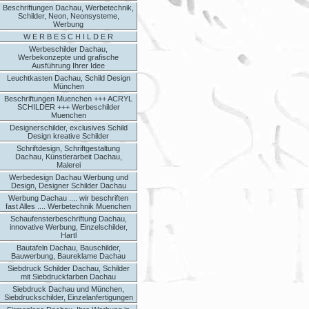
Beschriftungen Dachau, Werbetechnik,
Schilder, Neon, Neonsysteme,
Werbung
W E R B E S C H I L D E R
Werbeschilder Dachau,
Werbekonzepte und grafische
Ausführung Ihrer Idee
Leuchtkasten Dachau, Schild Design
München
Beschriftungen Muenchen +++ ACRYL
SCHILDER +++ Werbeschilder
Muenchen
Designerschilder, exclusives Schild
Design kreative Schilder
Schriftdesign, Schriftgestaltung
Dachau, Künstlerarbeit Dachau,
Malerei
Werbedesign Dachau Werbung und
Design, Designer Schilder Dachau
Werbung Dachau .... wir beschriften
fast Alles .... Werbetechnik Muenchen
Schaufensterbeschriftung Dachau,
innovative Werbung, Einzelschilder,
Hartl
Bautafeln Dachau, Bauschilder,
Bauwerbung, Baureklame Dachau
Siebdruck Schilder Dachau, Schilder
mit Siebdruckfarben Dachau
Siebdruck Dachau und München,
Siebdruckschilder, Einzelanfertigungen