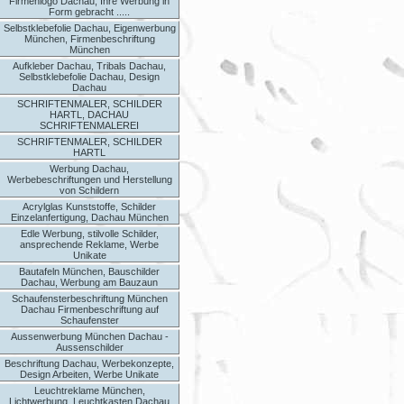
Firmenlogo Dachau, Ihre Werbung in
Form gebracht .....
Selbstklebefolie Dachau, Eigenwerbung
München, Firmenbeschriftung
München
Aufkleber Dachau, Tribals Dachau,
Selbstklebefolie Dachau, Design
Dachau
SCHRIFTENMALER, SCHILDER
HARTL, DACHAU
SCHRIFTENMALEREI
SCHRIFTENMALER, SCHILDER
HARTL
Werbung Dachau,
Werbebeschriftungen und Herstellung
von Schildern
Acrylglas Kunststoffe, Schilder
Einzelanfertigung, Dachau München
Edle Werbung, stilvolle Schilder,
ansprechende Reklame, Werbe
Unikate
Bautafeln München, Bauschilder
Dachau, Werbung am Bauzaun
Schaufensterbeschriftung München
Dachau Firmenbeschriftung auf
Schaufenster
Aussenwerbung München Dachau -
Aussenschilder
Beschriftung Dachau, Werbekonzepte,
Design Arbeiten, Werbe Unikate
Leuchtreklame München,
Lichtwerbung, Leuchtkasten Dachau