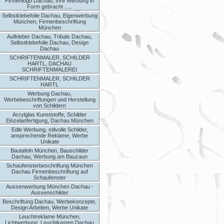
Firmenlogo Dachau, Ihre Werbung in
Form gebracht .....
Selbstklebefolie Dachau, Eigenwerbung
München, Firmenbeschriftung
München
Aufkleber Dachau, Tribals Dachau,
Selbstklebefolie Dachau, Design
Dachau
SCHRIFTENMALER, SCHILDER
HARTL, DACHAU
SCHRIFTENMALEREI
SCHRIFTENMALER, SCHILDER
HARTL
Werbung Dachau,
Werbebeschriftungen und Herstellung
von Schildern
Acrylglas Kunststoffe, Schilder
Einzelanfertigung, Dachau München
Edle Werbung, stilvolle Schilder,
ansprechende Reklame, Werbe
Unikate
Bautafeln München, Bauschilder
Dachau, Werbung am Bauzaun
Schaufensterbeschriftung München
Dachau Firmenbeschriftung auf
Schaufenster
Aussenwerbung München Dachau -
Aussenschilder
Beschriftung Dachau, Werbekonzepte,
Design Arbeiten, Werbe Unikate
Leuchtreklame München,
Lichtwerbung, Leuchtkasten Dachau