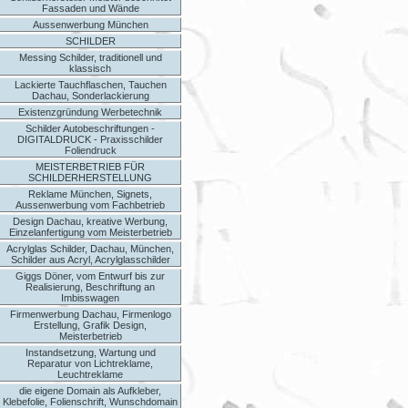
Fassaden und Wände
Aussenwerbung München
SCHILDER
Messing Schilder, traditionell und
klassisch
Lackierte Tauchflaschen, Tauchen
Dachau, Sonderlackierung
Existenzgründung Werbetechnik
Schilder Autobeschriftungen -
DIGITALDRUCK - Praxisschilder
Foliendruck
MEISTERBETRIEB FÜR
SCHILDERHERSTELLUNG
Reklame München, Signets,
Aussenwerbung vom Fachbetrieb
Design Dachau, kreative Werbung,
Einzelanfertigung vom Meisterbetrieb
Acrylglas Schilder, Dachau, München,
Schilder aus Acryl, Acrylglasschilder
Giggs Döner, vom Entwurf bis zur
Realisierung, Beschriftung an
Imbisswagen
Firmenwerbung Dachau, Firmenlogo
Erstellung, Grafik Design,
Meisterbetrieb
Instandsetzung, Wartung und
Reparatur von Lichtreklame,
Leuchtreklame
die eigene Domain als Aufkleber,
Klebefolie, Folienschrift, Wunschdomain