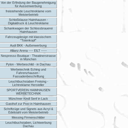
Von der Erfindung der Baugenehmigung
für Aussenwerbung
freistehende Leuchtreklame vom
Meisterbetrieb
Schloßklause Haimhausen -
Digitaldruck & Leuchtreklame
Schankwagen der Schlossbrauerei
Haimhausen
Fahrzeugdesign mit klassischem
"Totenkopf"
Audi BKK - Außenwerbung
Allianz Arena ---- EILT -----
Nespresso Boutique - Theatinerstrasse
in München
Pylon - Werbeschild - in Dachau
Werbetechnik Eching und
Fahrenzhausen -
Fassadenbeschriftung
Leuchtbuchstaben Freising -
Lichtreklame Hersteller
SPORTVEREIN HAIMHAUSEN
WERBETECHNIK
Münchner Kindl Senf in Lack
Gasthof zur Post in Haimhausen
Schriftzüge und Signets aus Acryl &
Edelstahl vom Meisterbetrieb
Messing Firmenschilder
Leuchtbuchstaben, Lichtwerbung
Dachau