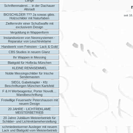
Länge
Schriftenmalerei.... in der Dachauer
Altstadt
BIOSCHILDER ??? Ja sowas gibts.
seit 16
Holzschilder mit Naturfaben
Zielfernrohr einer Schußwaffe mit
exclusivem Design
Vergoldung in Wappenform
Instandsetzen von Neonsystemen -
Reparatur von Leuchtreklame
Handwerk vom Feinsten - Lack & Gold
CBS Studios in neuem Glanz
Ihr Wappen in Messing
Blattgold für Hofbräu München
KLEINE RENNSEMMEL
Noble Messingschilder für Irische
Sendemasten
SIEGL Gabelstapler - Kfz
Beschriftungen München Karlsfeld
F & H Werbeagentur, Porter Novelli....
Wandbeschriftung
Freiwillige Feuerwehr Petershausen mit
neuem Design
20 JAHRE - LICHTREKLAME
MEISTERBETRIEB
20 Jahre Jubiläum Meisterbetrieb für
Schilder- und Lichtreklameherstellung
schmiedeeiserner Ausleger mit neuem
Lack und Blattgold vom Meisterbetrieb