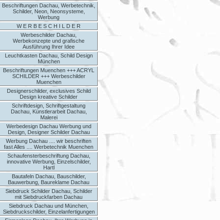
Beschriftungen Dachau, Werbetechnik,
Schilder, Neon, Neonsysteme,
Werbung
W E R B E S C H I L D E R
Werbeschilder Dachau,
Werbekonzepte und grafische
Ausführung Ihrer Idee
Leuchtkasten Dachau, Schild Design
München
Beschriftungen Muenchen +++ ACRYL
SCHILDER +++ Werbeschilder
Muenchen
Designerschilder, exclusives Schild
Design kreative Schilder
Schriftdesign, Schriftgestaltung
Dachau, Künstlerarbeit Dachau,
Malerei
Werbedesign Dachau Werbung und
Design, Designer Schilder Dachau
Werbung Dachau .... wir beschriften
fast Alles .... Werbetechnik Muenchen
Schaufensterbeschriftung Dachau,
innovative Werbung, Einzelschilder,
Hartl
Bautafeln Dachau, Bauschilder,
Bauwerbung, Baureklame Dachau
Siebdruck Schilder Dachau, Schilder
mit Siebdruckfarben Dachau
Siebdruck Dachau und München,
Siebdruckschilder, Einzelanfertigungen