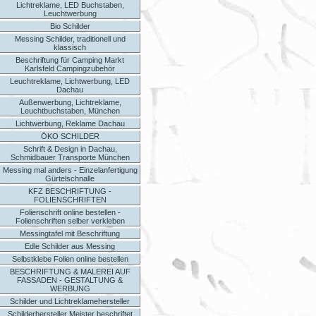
Lichtreklame, LED Buchstaben,
Leuchtwerbung
Bio Schilder
Messing Schilder, traditionell und
klassisch
Beschriftung für Camping Markt
Karlsfeld Campingzubehör
Leuchtreklame, Lichtwerbung, LED
Dachau
Außenwerbung, Lichtreklame,
Leuchtbuchstaben, München
Lichtwerbung, Reklame Dachau
ÖKO SCHILDER
Schrift & Design in Dachau,
Schmidbauer Transporte München
Messing mal anders - Einzelanfertigung
Gürtelschnalle
KFZ BESCHRIFTUNG -
FOLIENSCHRIFTEN
Folienschrift online bestellen -
Folienschriften selber verkleben
Messingtafel mit Beschriftung
Edle Schilder aus Messing
Selbstklebe Folien online bestellen
BESCHRIFTUNG & MALEREI AUF
FASSADEN - GESTALTUNG &
WERBUNG
Schilder und Lichtreklamehersteller
Schilderhersteller Meister beschriftet