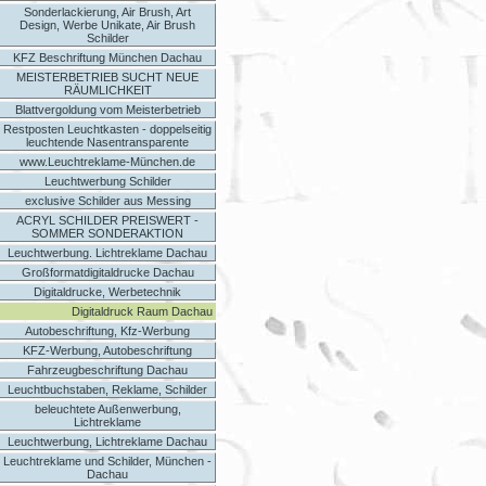
Sonderlackierung, Air Brush, Art
Design, Werbe Unikate, Air Brush
Schilder
KFZ Beschriftung München Dachau
MEISTERBETRIEB SUCHT NEUE
RÄUMLICHKEIT
Blattvergoldung vom Meisterbetrieb
Restposten Leuchtkasten - doppelseitig
leuchtende Nasentransparente
www.Leuchtreklame-München.de
Leuchtwerbung Schilder
exclusive Schilder aus Messing
ACRYL SCHILDER PREISWERT -
SOMMER SONDERAKTION
Leuchtwerbung. Lichtreklame Dachau
Großformatdigitaldrucke Dachau
Digitaldrucke, Werbetechnik
Digitaldruck Raum Dachau
Autobeschriftung, Kfz-Werbung
KFZ-Werbung, Autobeschriftung
Fahrzeugbeschriftung Dachau
Leuchtbuchstaben, Reklame, Schilder
beleuchtete Außenwerbung,
Lichtreklame
Leuchtwerbung, Lichtreklame Dachau
Leuchtreklame und Schilder, München -
Dachau