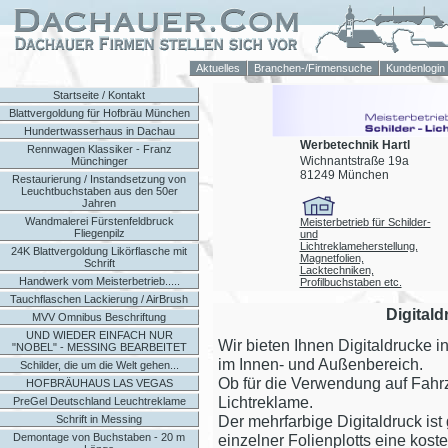
Aktuelles
Branchen-/Firmensuche
Kundenlogin
Startseite / Kontakt
Blattvergoldung für Hofbräu München
Hundertwasserhaus in Dachau
Werbetechnik Hartl
Rennwagen Klassiker - Franz
Wichnantstraße 19a
Münchinger
81249 München
Restaurierung / Instandsetzung von
Leuchtbuchstaben aus den 50er
Jahren
Wandmalerei Fürstenfeldbruck
Meisterbetrieb für Schilder-
Fliegenpilz
und
Lichtreklameherstellung,
24K Blattvergoldung Likörflasche mit
Magnetfolien,
Schrift
Lacktechniken,
Handwerk vom Meisterbetrieb.....
Profilbuchstaben etc.
Tauchflaschen Lackierung / AirBrush
Digital
MVV Omnibus Beschriftung
UND WIEDER EINFACH NUR
Wir bieten Ihnen Digitaldrucke i
"NOBEL" - MESSING BEARBEITET
im Innen- und Außenbereich.
Schilder, die um die Welt gehen...
Ob für die Verwendung auf Fahrz
HOFBRÄUHAUS LAS VEGAS
Lichtreklame.
PreGel Deutschland Leuchtreklame
Der mehrfarbige Digitaldruck is
Schrift in Messing
Demontage von Buchstaben - 20 m
einzelner Folienplotts eine kos