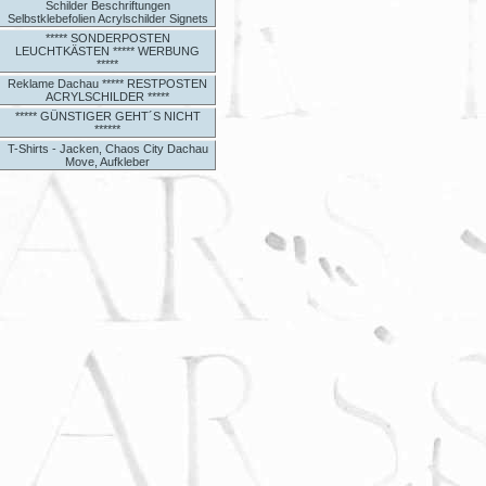
Schilder Beschriftungen
Selbstklebefolien Acrylschilder Signets
***** SONDERPOSTEN
LEUCHTKÄSTEN ***** WERBUNG
*****
Reklame Dachau ***** RESTPOSTEN
ACRYLSCHILDER *****
***** GÜNSTIGER GEHT´S NICHT
******
T-Shirts - Jacken, Chaos City Dachau
Move, Aufkleber