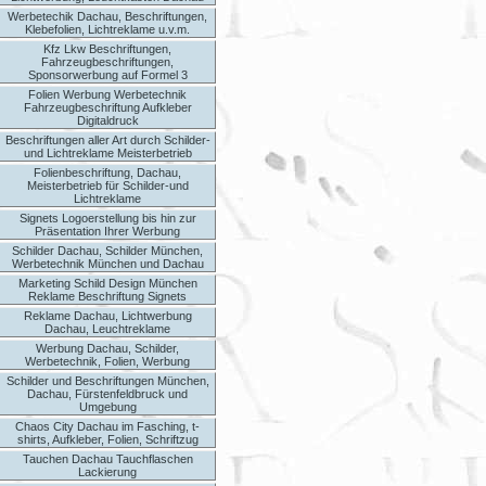
Werbetechik Dachau, Beschriftungen,
Klebefolien, Lichtreklame u.v.m.
Kfz Lkw Beschriftungen,
Fahrzeugbeschriftungen,
Sponsorwerbung auf Formel 3
Folien Werbung Werbetechnik
Fahrzeugbeschriftung Aufkleber
Digitaldruck
Beschriftungen aller Art durch Schilder-
und Lichtreklame Meisterbetrieb
Folienbeschriftung, Dachau,
Meisterbetrieb für Schilder-und
Lichtreklame
Signets Logoerstellung bis hin zur
Präsentation Ihrer Werbung
Schilder Dachau, Schilder München,
Werbetechnik München und Dachau
Marketing Schild Design München
Reklame Beschriftung Signets
Reklame Dachau, Lichtwerbung
Dachau, Leuchtreklame
Werbung Dachau, Schilder,
Werbetechnik, Folien, Werbung
Schilder und Beschriftungen München,
Dachau, Fürstenfeldbruck und
Umgebung
Chaos City Dachau im Fasching, t-
shirts, Aufkleber, Folien, Schriftzug
Tauchen Dachau Tauchflaschen
Lackierung