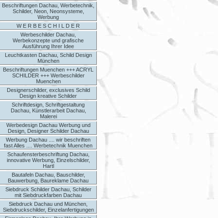
Beschriftungen Dachau, Werbetechnik,
Schilder, Neon, Neonsysteme,
Werbung
W E R B E S C H I L D E R
Werbeschilder Dachau,
Werbekonzepte und grafische
Ausführung Ihrer Idee
Leuchtkasten Dachau, Schild Design
München
Beschriftungen Muenchen +++ ACRYL
SCHILDER +++ Werbeschilder
Muenchen
Designerschilder, exclusives Schild
Design kreative Schilder
Schriftdesign, Schriftgestaltung
Dachau, Künstlerarbeit Dachau,
Malerei
Werbedesign Dachau Werbung und
Design, Designer Schilder Dachau
Werbung Dachau .... wir beschriften
fast Alles .... Werbetechnik Muenchen
Schaufensterbeschriftung Dachau,
innovative Werbung, Einzelschilder,
Hartl
Bautafeln Dachau, Bauschilder,
Bauwerbung, Baureklame Dachau
Siebdruck Schilder Dachau, Schilder
mit Siebdruckfarben Dachau
Siebdruck Dachau und München,
Siebdruckschilder, Einzelanfertigungen