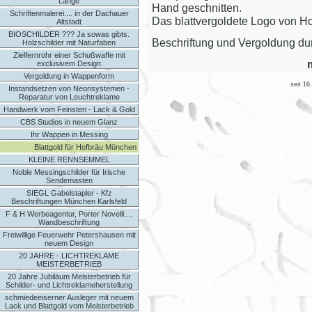
Länge
Hand geschnitten.
Schriftenmalerei.... in der Dachauer
Das blattvergoldete Logo von Hof
Altstadt
BIOSCHILDER ??? Ja sowas gibts.
Beschriftung und Vergoldung du
Holzschilder mit Naturfaben
Zielfernrohr einer Schußwaffe mit
exclusivem Design
Vergoldung in Wappenform
seit 16
Instandsetzen von Neonsystemen -
Reparatur von Leuchtreklame
Handwerk vom Feinsten - Lack & Gold
CBS Studios in neuem Glanz
Ihr Wappen in Messing
Blattgold für Hofbräu München
KLEINE RENNSEMMEL
Noble Messingschilder für Irische
Sendemasten
SIEGL Gabelstapler - Kfz
Beschriftungen München Karlsfeld
F & H Werbeagentur, Porter Novelli....
Wandbeschriftung
Freiwillige Feuerwehr Petershausen mit
neuem Design
20 JAHRE - LICHTREKLAME
MEISTERBETRIEB
20 Jahre Jubiläum Meisterbetrieb für
Schilder- und Lichtreklameherstellung
schmiedeeiserner Ausleger mit neuem
Lack und Blattgold vom Meisterbetrieb