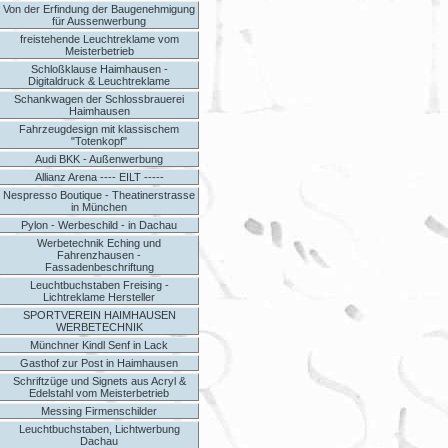
Von der Erfindung der Baugenehmigung
für Aussenwerbung
freistehende Leuchtreklame vom
Meisterbetrieb
Schloßklause Haimhausen -
Digitaldruck & Leuchtreklame
Schankwagen der Schlossbrauerei
Haimhausen
Fahrzeugdesign mit klassischem
"Totenkopf"
Audi BKK - Außenwerbung
Allianz Arena ---- EILT -----
Nespresso Boutique - Theatinerstrasse
in München
Pylon - Werbeschild - in Dachau
Werbetechnik Eching und
Fahrenzhausen -
Fassadenbeschriftung
Leuchtbuchstaben Freising -
Lichtreklame Hersteller
SPORTVEREIN HAIMHAUSEN
WERBETECHNIK
Münchner Kindl Senf in Lack
Gasthof zur Post in Haimhausen
Schriftzüge und Signets aus Acryl &
Edelstahl vom Meisterbetrieb
Messing Firmenschilder
Leuchtbuchstaben, Lichtwerbung
Dachau