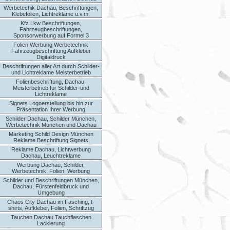
Werbetechik Dachau, Beschriftungen,
Klebefolien, Lichtreklame u.v.m.
Kfz Lkw Beschriftungen,
Fahrzeugbeschriftungen,
Sponsorwerbung auf Formel 3
Folien Werbung Werbetechnik
Fahrzeugbeschriftung Aufkleber
Digitaldruck
Beschriftungen aller Art durch Schilder-
und Lichtreklame Meisterbetrieb
Folienbeschriftung, Dachau,
Meisterbetrieb für Schilder-und
Lichtreklame
Signets Logoerstellung bis hin zur
Präsentation Ihrer Werbung
Schilder Dachau, Schilder München,
Werbetechnik München und Dachau
Marketing Schild Design München
Reklame Beschriftung Signets
Reklame Dachau, Lichtwerbung
Dachau, Leuchtreklame
Werbung Dachau, Schilder,
Werbetechnik, Folien, Werbung
Schilder und Beschriftungen München,
Dachau, Fürstenfeldbruck und
Umgebung
Chaos City Dachau im Fasching, t-
shirts, Aufkleber, Folien, Schriftzug
Tauchen Dachau Tauchflaschen
Lackierung