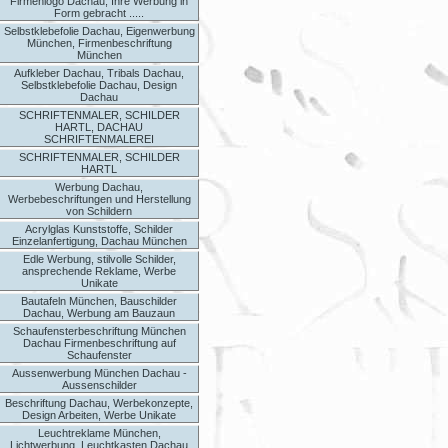
Firmenlogo Dachau, Ihre Werbung in
Form gebracht .....
Selbstklebefolie Dachau, Eigenwerbung
München, Firmenbeschriftung
München
Aufkleber Dachau, Tribals Dachau,
Selbstklebefolie Dachau, Design
Dachau
SCHRIFTENMALER, SCHILDER
HARTL, DACHAU
SCHRIFTENMALEREI
SCHRIFTENMALER, SCHILDER
HARTL
Werbung Dachau,
Werbebeschriftungen und Herstellung
von Schildern
Acrylglas Kunststoffe, Schilder
Einzelanfertigung, Dachau München
Edle Werbung, stilvolle Schilder,
ansprechende Reklame, Werbe
Unikate
Bautafeln München, Bauschilder
Dachau, Werbung am Bauzaun
Schaufensterbeschriftung München
Dachau Firmenbeschriftung auf
Schaufenster
Aussenwerbung München Dachau -
Aussenschilder
Beschriftung Dachau, Werbekonzepte,
Design Arbeiten, Werbe Unikate
Leuchtreklame München,
Lichtwerbung, Leuchtkasten Dachau