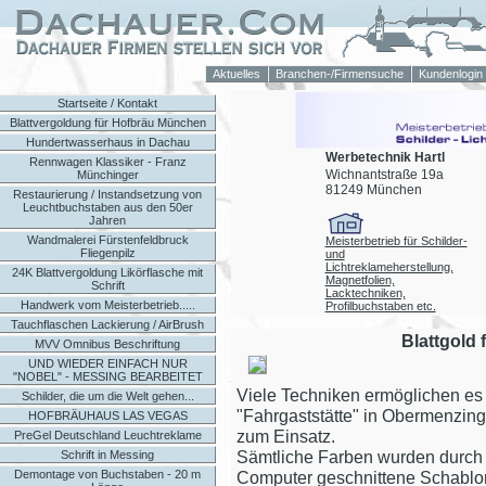
Aktuelles
Branchen-/Firmensuche
Kundenlogin
Startseite / Kontakt
Blattvergoldung für Hofbräu München
Hundertwasserhaus in Dachau
Werbetechnik Hartl
Rennwagen Klassiker - Franz
Wichnantstraße 19a
Münchinger
81249 München
Restaurierung / Instandsetzung von
Leuchtbuchstaben aus den 50er
Jahren
Wandmalerei Fürstenfeldbruck
Meisterbetrieb für Schilder-
Fliegenpilz
und
Lichtreklameherstellung,
24K Blattvergoldung Likörflasche mit
Magnetfolien,
Schrift
Lacktechniken,
Handwerk vom Meisterbetrieb.....
Profilbuchstaben etc.
Tauchflaschen Lackierung / AirBrush
Blattgold
MVV Omnibus Beschriftung
UND WIEDER EINFACH NUR
"NOBEL" - MESSING BEARBEITET
Viele Techniken ermöglichen es 
Schilder, die um die Welt gehen...
"Fahrgaststätte" in Obermenzin
HOFBRÄUHAUS LAS VEGAS
zum Einsatz.
PreGel Deutschland Leuchtreklame
Sämtliche Farben wurden durch S
Schrift in Messing
Demontage von Buchstaben - 20 m
Computer geschnittene Schablon