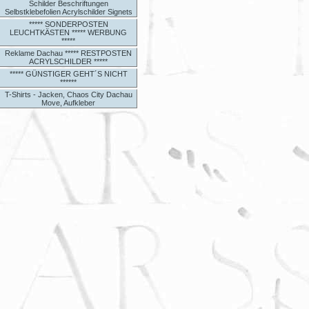
Schilder Beschriftungen
Selbstklebefolien Acrylschilder Signets
***** SONDERPOSTEN
LEUCHTKÄSTEN ***** WERBUNG
*****
Reklame Dachau ***** RESTPOSTEN
ACRYLSCHILDER *****
***** GÜNSTIGER GEHT´S NICHT
******
T-Shirts - Jacken, Chaos City Dachau
Move, Aufkleber