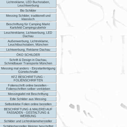
Lichtreklame, LED Buchstaben,
Leuchtwerbung
Bio Schilder
Messing Schilder, traditionell und
klassisch
Beschriftung für Camping Markt
Karlsfeld Campingzubehör
Leuchtreklame, Lichtwerbung, LED
Dachau
Außenwerbung, Lichtreklame,
Leuchtbuchstaben, München
Lichtwerbung, Reklame Dachau
ÖKO SCHILDER
Schrift & Design in Dachau,
Schmidbauer Transporte München
Messing mal anders - Einzelanfertigung
Gürtelschnalle
KFZ BESCHRIFTUNG -
FOLIENSCHRIFTEN
Folienschrift online bestellen -
Folienschriften selber verkleben
Messingtafel mit Beschriftung
Edle Schilder aus Messing
Selbstklebe Folien online bestellen
BESCHRIFTUNG & MALEREI AUF
FASSADEN - GESTALTUNG &
WERBUNG
Schilder und Lichtreklamehersteller
Schilderhersteller Meister beschriftet