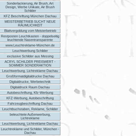
Sonderlackierung, Air Brush, Art
Design, Werbe Unikate, Air Brush
Schilder
KFZ Beschriftung München Dachau
MEISTERBETRIEB SUCHT NEUE
RÄUMLICHKEIT
Blattvergoldung vom Meisterbetrieb
Restposten Leuchtkasten - doppelseitig
leuchtende Nasentransparente
www.Leuchtreklame-München.de
Leuchtwerbung Schilder
exclusive Schilder aus Messing
ACRYL SCHILDER PREISWERT -
SOMMER SONDERAKTION
Leuchtwerbung. Lichtreklame Dachau
Großformatdigitaldrucke Dachau
Digitaldrucke, Werbetechnik
Digitaldruck Raum Dachau
Autobeschriftung, Kfz-Werbung
KFZ-Werbung, Autobeschriftung
Fahrzeugbeschriftung Dachau
Leuchtbuchstaben, Reklame, Schilder
beleuchtete Außenwerbung,
Lichtreklame
Leuchtwerbung, Lichtreklame Dachau
Leuchtreklame und Schilder, München -
Dachau