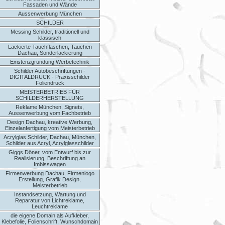
Fassaden und Wände
Aussenwerbung München
SCHILDER
Messing Schilder, traditionell und
klassisch
Lackierte Tauchflaschen, Tauchen
Dachau, Sonderlackierung
Existenzgründung Werbetechnik
Schilder Autobeschriftungen -
DIGITALDRUCK - Praxisschilder
Foliendruck
MEISTERBETRIEB FÜR
SCHILDERHERSTELLUNG
Reklame München, Signets,
Aussenwerbung vom Fachbetrieb
Design Dachau, kreative Werbung,
Einzelanfertigung vom Meisterbetrieb
Acrylglas Schilder, Dachau, München,
Schilder aus Acryl, Acrylglasschilder
Giggs Döner, vom Entwurf bis zur
Realisierung, Beschriftung an
Imbisswagen
Firmenwerbung Dachau, Firmenlogo
Erstellung, Grafik Design,
Meisterbetrieb
Instandsetzung, Wartung und
Reparatur von Lichtreklame,
Leuchtreklame
die eigene Domain als Aufkleber,
Klebefolie, Folienschrift, Wunschdomain