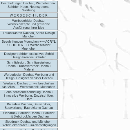
Beschriftungen Dachau, Werbetechnik,
Schilder, Neon, Neonsysteme,
Werbung
W E R B E S C H I L D E R
Werbeschilder Dachau,
Werbekonzepte und grafische
Ausführung Ihrer Idee
Leuchtkasten Dachau, Schild Design
München
Beschriftungen Muenchen +++ ACRYL
SCHILDER +++ Werbeschilder
Muenchen
Designerschilder, exclusives Schild
Design kreative Schilder
Schriftdesign, Schriftgestaltung
Dachau, Künstlerarbeit Dachau,
Malerei
Werbedesign Dachau Werbung und
Design, Designer Schilder Dachau
Werbung Dachau .... wir beschriften
fast Alles .... Werbetechnik Muenchen
Schaufensterbeschriftung Dachau,
innovative Werbung, Einzelschilder,
Hartl
Bautafeln Dachau, Bauschilder,
Bauwerbung, Baureklame Dachau
Siebdruck Schilder Dachau, Schilder
mit Siebdruckfarben Dachau
Siebdruck Dachau und München,
Siebdruckschilder, Einzelanfertigungen