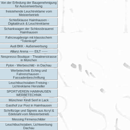
Von der Erfindung der Baugenehmigung
für Aussenwerbung
freistehende Leuchtreklame vom
Meisterbetrieb
Schloßklause Haimhausen -
Digitaldruck & Leuchtreklame
Schankwagen der Schlossbrauerei
Haimhausen
Fahrzeugdesign mit klassischem
"Totenkopf"
Audi BKK - Außenwerbung
Allianz Arena ---- EILT -----
Nespresso Boutique - Theatinerstrasse
in München
Pylon - Werbeschild - in Dachau
Werbetechnik Eching und
Fahrenzhausen -
Fassadenbeschriftung
Leuchtbuchstaben Freising -
Lichtreklame Hersteller
SPORTVEREIN HAIMHAUSEN
WERBETECHNIK
Münchner Kindl Senf in Lack
Gasthof zur Post in Haimhausen
Schriftzüge und Signets aus Acryl &
Edelstahl vom Meisterbetrieb
Messing Firmenschilder
Leuchtbuchstaben, Lichtwerbung
Dachau