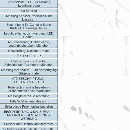
Lichtreklame, LED Buchstaben,
Leuchtwerbung
Bio Schilder
Messing Schilder, traditionell und
klassisch
Beschriftung für Camping Markt
Karlsfeld Campingzubehör
Leuchtreklame, Lichtwerbung, LED
Dachau
Außenwerbung, Lichtreklame,
Leuchtbuchstaben, München
Lichtwerbung, Reklame Dachau
ÖKO SCHILDER
Schrift & Design in Dachau,
Schmidbauer Transporte München
Messing mal anders - Einzelanfertigung
Gürtelschnalle
KFZ BESCHRIFTUNG -
FOLIENSCHRIFTEN
Folienschrift online bestellen -
Folienschriften selber verkleben
Messingtafel mit Beschriftung
Edle Schilder aus Messing
Selbstklebe Folien online bestellen
BESCHRIFTUNG & MALEREI AUF
FASSADEN - GESTALTUNG &
WERBUNG
Schilder und Lichtreklamehersteller
Schilderhersteller Meister beschriftet