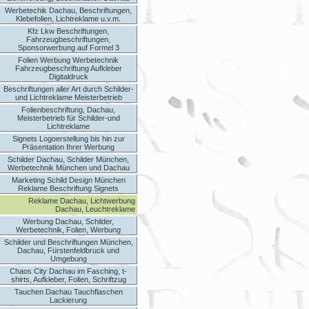
Werbetechik Dachau, Beschriftungen,
Klebefolien, Lichtreklame u.v.m.
Kfz Lkw Beschriftungen,
Fahrzeugbeschriftungen,
Sponsorwerbung auf Formel 3
Folien Werbung Werbetechnik
Fahrzeugbeschriftung Aufkleber
Digitaldruck
Beschriftungen aller Art durch Schilder-
und Lichtreklame Meisterbetrieb
Folienbeschriftung, Dachau,
Meisterbetrieb für Schilder-und
Lichtreklame
Signets Logoerstellung bis hin zur
Präsentation Ihrer Werbung
Schilder Dachau, Schilder München,
Werbetechnik München und Dachau
Marketing Schild Design München
Reklame Beschriftung Signets
Reklame Dachau, Lichtwerbung
Dachau, Leuchtreklame
Werbung Dachau, Schilder,
Werbetechnik, Folien, Werbung
Schilder und Beschriftungen München,
Dachau, Fürstenfeldbruck und
Umgebung
Chaos City Dachau im Fasching, t-
shirts, Aufkleber, Folien, Schriftzug
Tauchen Dachau Tauchflaschen
Lackierung