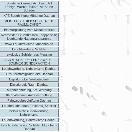
Sonderlackierung, Air Brush, Art
Design, Werbe Unikate, Air Brush
Schilder
KFZ Beschriftung München Dachau
MEISTERBETRIEB SUCHT NEUE
RÄUMLICHKEIT
Blattvergoldung vom Meisterbetrieb
Restposten Leuchtkasten - doppelseitig
leuchtende Nasentransparente
www.Leuchtreklame-München.de
Leuchtwerbung Schilder
exclusive Schilder aus Messing
ACRYL SCHILDER PREISWERT -
SOMMER SONDERAKTION
Leuchtwerbung. Lichtreklame Dachau
Großformatdigitaldrucke Dachau
Digitaldrucke, Werbetechnik
Digitaldruck Raum Dachau
Autobeschriftung, Kfz-Werbung
KFZ-Werbung, Autobeschriftung
Fahrzeugbeschriftung Dachau
Leuchtbuchstaben, Reklame, Schilder
beleuchtete Außenwerbung,
Lichtreklame
Leuchtwerbung, Lichtreklame Dachau
Leuchtreklame und Schilder, München -
Dachau