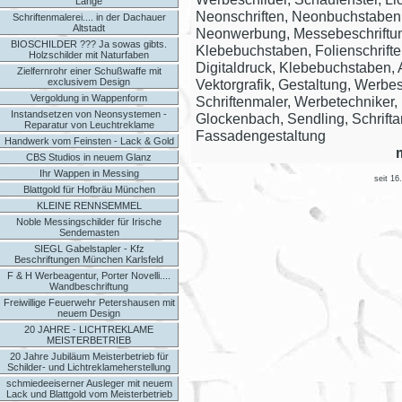
Länge
Neonschriften, Neonbuchstaben
Schriftenmalerei.... in der Dachauer
Altstadt
Neonwerbung, Messebeschriftung
BIOSCHILDER ??? Ja sowas gibts.
Klebebuchstaben, Folienschriften
Holzschilder mit Naturfaben
Digitaldruck, Klebebuchstaben, A
Zielfernrohr einer Schußwaffe mit
exclusivem Design
Vektorgrafik, Gestaltung, Werbesc
Vergoldung in Wappenform
Schriftenmaler, Werbetechniker, 
Instandsetzen von Neonsystemen -
Glockenbach, Sendling, Schrifta
Reparatur von Leuchtreklame
Fassadengestaltung
Handwerk vom Feinsten - Lack & Gold
CBS Studios in neuem Glanz
Ihr Wappen in Messing
seit 16
Blattgold für Hofbräu München
KLEINE RENNSEMMEL
Noble Messingschilder für Irische
Sendemasten
SIEGL Gabelstapler - Kfz
Beschriftungen München Karlsfeld
F & H Werbeagentur, Porter Novelli....
Wandbeschriftung
Freiwillige Feuerwehr Petershausen mit
neuem Design
20 JAHRE - LICHTREKLAME
MEISTERBETRIEB
20 Jahre Jubiläum Meisterbetrieb für
Schilder- und Lichtreklameherstellung
schmiedeeiserner Ausleger mit neuem
Lack und Blattgold vom Meisterbetrieb