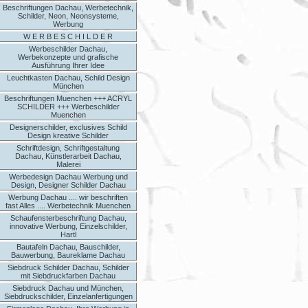
Beschriftungen Dachau, Werbetechnik,
Schilder, Neon, Neonsysteme,
Werbung
W E R B E S C H I L D E R
Werbeschilder Dachau,
Werbekonzepte und grafische
Ausführung Ihrer Idee
Leuchtkasten Dachau, Schild Design
München
Beschriftungen Muenchen +++ ACRYL
SCHILDER +++ Werbeschilder
Muenchen
Designerschilder, exclusives Schild
Design kreative Schilder
Schriftdesign, Schriftgestaltung
Dachau, Künstlerarbeit Dachau,
Malerei
Werbedesign Dachau Werbung und
Design, Designer Schilder Dachau
Werbung Dachau .... wir beschriften
fast Alles .... Werbetechnik Muenchen
Schaufensterbeschriftung Dachau,
innovative Werbung, Einzelschilder,
Hartl
Bautafeln Dachau, Bauschilder,
Bauwerbung, Baureklame Dachau
Siebdruck Schilder Dachau, Schilder
mit Siebdruckfarben Dachau
Siebdruck Dachau und München,
Siebdruckschilder, Einzelanfertigungen