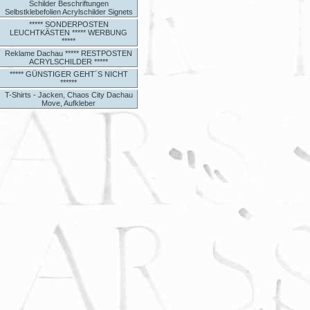
Schilder Beschriftungen
Selbstklebefolien Acrylschilder Signets
***** SONDERPOSTEN
LEUCHTKÄSTEN ***** WERBUNG
*****
Reklame Dachau ***** RESTPOSTEN
ACRYLSCHILDER *****
***** GÜNSTIGER GEHT´S NICHT
******
T-Shirts - Jacken, Chaos City Dachau
Move, Aufkleber