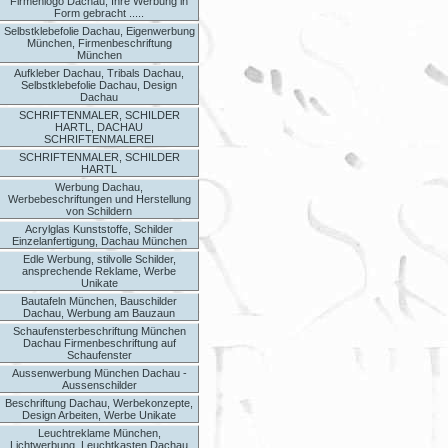
Firmenlogo Dachau, Ihre Werbung in
Form gebracht .....
Selbstklebefolie Dachau, Eigenwerbung
München, Firmenbeschriftung
München
Aufkleber Dachau, Tribals Dachau,
Selbstklebefolie Dachau, Design
Dachau
SCHRIFTENMALER, SCHILDER
HARTL, DACHAU
SCHRIFTENMALEREI
SCHRIFTENMALER, SCHILDER
HARTL
Werbung Dachau,
Werbebeschriftungen und Herstellung
von Schildern
Acrylglas Kunststoffe, Schilder
Einzelanfertigung, Dachau München
Edle Werbung, stilvolle Schilder,
ansprechende Reklame, Werbe
Unikate
Bautafeln München, Bauschilder
Dachau, Werbung am Bauzaun
Schaufensterbeschriftung München
Dachau Firmenbeschriftung auf
Schaufenster
Aussenwerbung München Dachau -
Aussenschilder
Beschriftung Dachau, Werbekonzepte,
Design Arbeiten, Werbe Unikate
Leuchtreklame München,
Lichtwerbung, Leuchtkasten Dachau