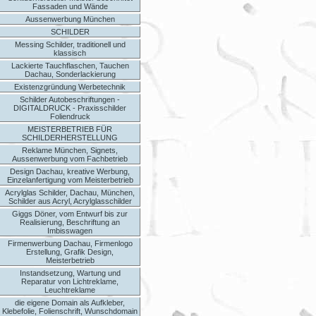
Fassaden und Wände
Aussenwerbung München
SCHILDER
Messing Schilder, traditionell und
klassisch
Lackierte Tauchflaschen, Tauchen
Dachau, Sonderlackierung
Existenzgründung Werbetechnik
Schilder Autobeschriftungen -
DIGITALDRUCK - Praxisschilder
Foliendruck
MEISTERBETRIEB FÜR
SCHILDERHERSTELLUNG
Reklame München, Signets,
Aussenwerbung vom Fachbetrieb
Design Dachau, kreative Werbung,
Einzelanfertigung vom Meisterbetrieb
Acrylglas Schilder, Dachau, München,
Schilder aus Acryl, Acrylglasschilder
Giggs Döner, vom Entwurf bis zur
Realisierung, Beschriftung an
Imbisswagen
Firmenwerbung Dachau, Firmenlogo
Erstellung, Grafik Design,
Meisterbetrieb
Instandsetzung, Wartung und
Reparatur von Lichtreklame,
Leuchtreklame
die eigene Domain als Aufkleber,
Klebefolie, Folienschrift, Wunschdomain