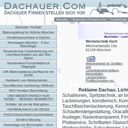
Aktuelles
Branchen-/Firmensuche
Kundenlogin
Startseite / Kontakt
Blattvergoldung für Hofbräu München
Hundertwasserhaus in Dachau
Werbetechnik Hartl
Rennwagen Klassiker - Franz
Wichnantstraße 19a
Münchinger
81249 München
Restaurierung / Instandsetzung von
Leuchtbuchstaben aus den 50er
Jahren
Wandmalerei Fürstenfeldbruck
Meisterbetrieb für Schilder-
Fliegenpilz
und
Lichtreklameherstellung,
24K Blattvergoldung Likörflasche mit
Magnetfolien,
Schrift
Lacktechniken,
Handwerk vom Meisterbetrieb.....
Profilbuchstaben etc.
Tauchflaschen Lackierung / AirBrush
Reklame Dachau, Lich
MVV Omnibus Beschriftung
Schablonen, Spritztechnik, air b
UND WIEDER EINFACH NUR
"NOBEL" - MESSING BEARBEITET
Lackierungen, künstlerisch, Kunst
Schilder, die um die Welt gehen...
Tauchflaschenlackierung, Kenn
HOFBRÄUHAUS LAS VEGAS
Schaufenstergestaltung, Oracalf
PreGel Deutschland Leuchtreklame
Ausleger, Nasentransparent, Fi
Schrift in Messing
Plottservice, Schriftarten Glassch
Demontage von Buchstaben - 20 m
Werbeschilder, Schaufenster, L