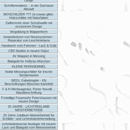
Länge
Schriftenmalerei.... in der Dachauer
Altstadt
BIOSCHILDER ??? Ja sowas gibts.
Holzschilder mit Naturfaben
Zielfernrohr einer Schußwaffe mit
exclusivem Design
Vergoldung in Wappenform
Instandsetzen von Neonsystemen -
Reparatur von Leuchtreklame
Handwerk vom Feinsten - Lack & Gold
CBS Studios in neuem Glanz
Ihr Wappen in Messing
Blattgold für Hofbräu München
KLEINE RENNSEMMEL
Noble Messingschilder für Irische
Sendemasten
SIEGL Gabelstapler - Kfz
Beschriftungen München Karlsfeld
F & H Werbeagentur, Porter Novelli....
Wandbeschriftung
Freiwillige Feuerwehr Petershausen mit
neuem Design
20 JAHRE - LICHTREKLAME
MEISTERBETRIEB
20 Jahre Jubiläum Meisterbetrieb für
Schilder- und Lichtreklameherstellung
schmiedeeiserner Ausleger mit neuem
Lack und Blattgold vom Meisterbetrieb