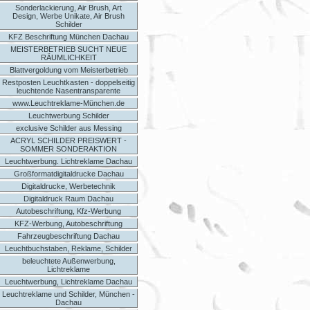
Sonderlackierung, Air Brush, Art
Design, Werbe Unikate, Air Brush
Schilder
KFZ Beschriftung München Dachau
MEISTERBETRIEB SUCHT NEUE
RÄUMLICHKEIT
Blattvergoldung vom Meisterbetrieb
Restposten Leuchtkasten - doppelseitig
leuchtende Nasentransparente
www.Leuchtreklame-München.de
Leuchtwerbung Schilder
exclusive Schilder aus Messing
ACRYL SCHILDER PREISWERT -
SOMMER SONDERAKTION
Leuchtwerbung. Lichtreklame Dachau
Großformatdigitaldrucke Dachau
Digitaldrucke, Werbetechnik
Digitaldruck Raum Dachau
Autobeschriftung, Kfz-Werbung
KFZ-Werbung, Autobeschriftung
Fahrzeugbeschriftung Dachau
Leuchtbuchstaben, Reklame, Schilder
beleuchtete Außenwerbung,
Lichtreklame
Leuchtwerbung, Lichtreklame Dachau
Leuchtreklame und Schilder, München -
Dachau