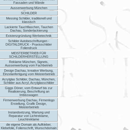
Fassaden und Wände
Aussenwerbung München
SCHILDER
Messing Schilder, traditionell und
klassisch
Lackierte Tauchflaschen, Tauchen
Dachau, Sonderlackierung
Existenzgründung Werbetechnik
Schilder Autobeschriftungen -
DIGITALDRUCK - Praxisschilder
Foliendruck
MEISTERBETRIEB FÜR
SCHILDERHERSTELLUNG
Reklame München, Signets,
Aussenwerbung vom Fachbetrieb
Design Dachau, kreative Werbung,
Einzelanfertigung vom Meisterbetrieb
Acrylglas Schilder, Dachau, München,
Schilder aus Acryl, Acrylglasschilder
Giggs Döner, vom Entwurf bis zur
Realisierung, Beschriftung an
Imbisswagen
Firmenwerbung Dachau, Firmenlogo
Erstellung, Grafik Design,
Meisterbetrieb
Instandsetzung, Wartung und
Reparatur von Lichtreklame,
Leuchtreklame
die eigene Domain als Aufkleber,
Klebefolie, Folienschrift, Wunschdomain