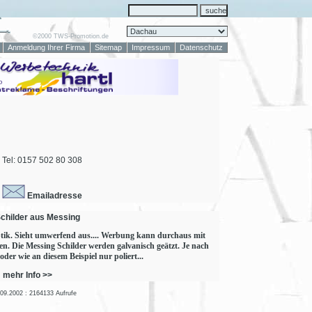
©2000 TWS-Promotion.de
Anmeldung Ihrer Firma
Sitemap
Impressum
Datenschutz
Tel: 0157 502 80 308
Emailadresse
Schilder aus Messing
 Optik. Sieht umwerfend aus.... Werbung kann durchaus mit
den. Die Messing Schilder werden galvanisch geätzt. Je nach
der wie an diesem Beispiel nur poliert...
mehr Info >>
.09.2002 : 2164133 Aufrufe