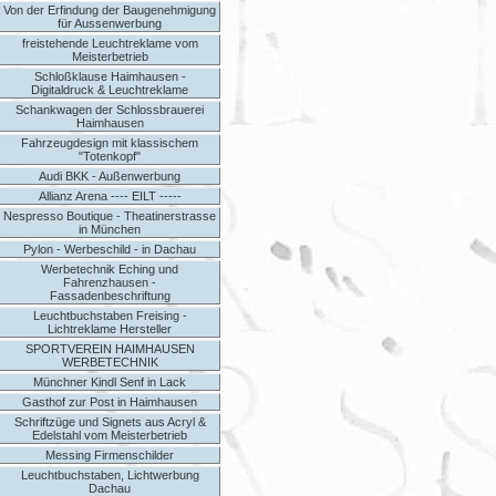
Von der Erfindung der Baugenehmigung
für Aussenwerbung
freistehende Leuchtreklame vom
Meisterbetrieb
Schloßklause Haimhausen -
Digitaldruck & Leuchtreklame
Schankwagen der Schlossbrauerei
Haimhausen
Fahrzeugdesign mit klassischem
"Totenkopf"
Audi BKK - Außenwerbung
Allianz Arena ---- EILT -----
Nespresso Boutique - Theatinerstrasse
in München
Pylon - Werbeschild - in Dachau
Werbetechnik Eching und
Fahrenzhausen -
Fassadenbeschriftung
Leuchtbuchstaben Freising -
Lichtreklame Hersteller
SPORTVEREIN HAIMHAUSEN
WERBETECHNIK
Münchner Kindl Senf in Lack
Gasthof zur Post in Haimhausen
Schriftzüge und Signets aus Acryl &
Edelstahl vom Meisterbetrieb
Messing Firmenschilder
Leuchtbuchstaben, Lichtwerbung
Dachau