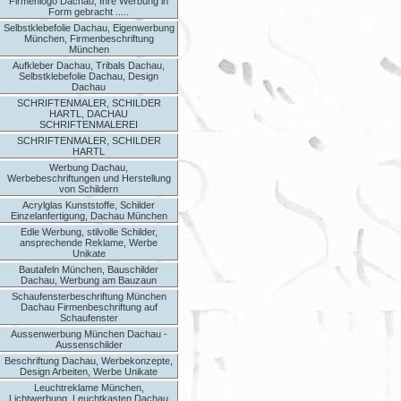
Firmenlogo Dachau, Ihre Werbung in
Form gebracht .....
Selbstklebefolie Dachau, Eigenwerbung
München, Firmenbeschriftung
München
Aufkleber Dachau, Tribals Dachau,
Selbstklebefolie Dachau, Design
Dachau
SCHRIFTENMALER, SCHILDER
HARTL, DACHAU
SCHRIFTENMALEREI
SCHRIFTENMALER, SCHILDER
HARTL
Werbung Dachau,
Werbebeschriftungen und Herstellung
von Schildern
Acrylglas Kunststoffe, Schilder
Einzelanfertigung, Dachau München
Edle Werbung, stilvolle Schilder,
ansprechende Reklame, Werbe
Unikate
Bautafeln München, Bauschilder
Dachau, Werbung am Bauzaun
Schaufensterbeschriftung München
Dachau Firmenbeschriftung auf
Schaufenster
Aussenwerbung München Dachau -
Aussenschilder
Beschriftung Dachau, Werbekonzepte,
Design Arbeiten, Werbe Unikate
Leuchtreklame München,
Lichtwerbung, Leuchtkasten Dachau