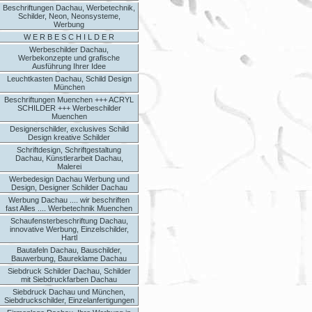
Beschriftungen Dachau, Werbetechnik,
Schilder, Neon, Neonsysteme,
Werbung
W E R B E S C H I L D E R
Werbeschilder Dachau,
Werbekonzepte und grafische
Ausführung Ihrer Idee
Leuchtkasten Dachau, Schild Design
München
Beschriftungen Muenchen +++ ACRYL
SCHILDER +++ Werbeschilder
Muenchen
Designerschilder, exclusives Schild
Design kreative Schilder
Schriftdesign, Schriftgestaltung
Dachau, Künstlerarbeit Dachau,
Malerei
Werbedesign Dachau Werbung und
Design, Designer Schilder Dachau
Werbung Dachau .... wir beschriften
fast Alles .... Werbetechnik Muenchen
Schaufensterbeschriftung Dachau,
innovative Werbung, Einzelschilder,
Hartl
Bautafeln Dachau, Bauschilder,
Bauwerbung, Baureklame Dachau
Siebdruck Schilder Dachau, Schilder
mit Siebdruckfarben Dachau
Siebdruck Dachau und München,
Siebdruckschilder, Einzelanfertigungen