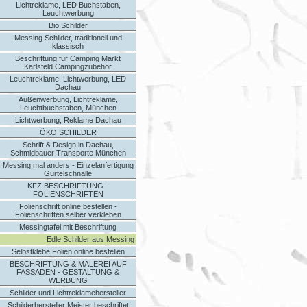
Lichtreklame, LED Buchstaben,
Leuchtwerbung
Bio Schilder
Messing Schilder, traditionell und
klassisch
Beschriftung für Camping Markt
Karlsfeld Campingzubehör
Leuchtreklame, Lichtwerbung, LED
Dachau
Außenwerbung, Lichtreklame,
Leuchtbuchstaben, München
Lichtwerbung, Reklame Dachau
ÖKO SCHILDER
Schrift & Design in Dachau,
Schmidbauer Transporte München
Messing mal anders - Einzelanfertigung
Gürtelschnalle
KFZ BESCHRIFTUNG -
FOLIENSCHRIFTEN
Folienschrift online bestellen -
Folienschriften selber verkleben
Messingtafel mit Beschriftung
Edle Schilder aus Messing
Selbstklebe Folien online bestellen
BESCHRIFTUNG & MALEREI AUF
FASSADEN - GESTALTUNG &
WERBUNG
Schilder und Lichtreklamehersteller
Schilderhersteller Meister beschriftet