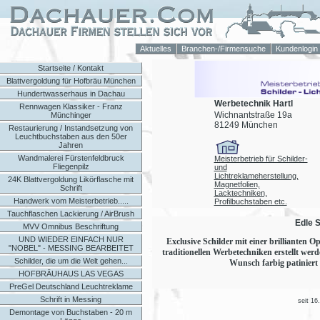
Aktuelles
Branchen-/Firmensuche
Kundenlogin
Startseite / Kontakt
Blattvergoldung für Hofbräu München
Hundertwasserhaus in Dachau
Werbetechnik Hartl
Rennwagen Klassiker - Franz
Wichnantstraße 19a
Münchinger
81249 München
Restaurierung / Instandsetzung von
Leuchtbuchstaben aus den 50er
Jahren
Wandmalerei Fürstenfeldbruck
Meisterbetrieb für Schilder-
Fliegenpilz
und
Lichtreklameherstellung,
24K Blattvergoldung Likörflasche mit
Magnetfolien,
Schrift
Lacktechniken,
Handwerk vom Meisterbetrieb.....
Profilbuchstaben etc.
Tauchflaschen Lackierung / AirBrush
Edle 
MVV Omnibus Beschriftung
UND WIEDER EINFACH NUR
Exclusive Schilder mit einer brillianten
"NOBEL" - MESSING BEARBEITET
traditionellen Werbetechniken erstellt wer
Schilder, die um die Welt gehen...
Wunsch farbig patiniert o
HOFBRÄUHAUS LAS VEGAS
PreGel Deutschland Leuchtreklame
Schrift in Messing
seit 16
Demontage von Buchstaben - 20 m