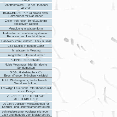
Länge
Schriftenmalerei.... in der Dachauer
Altstadt
BIOSCHILDER ??? Ja sowas gibts.
Holzschilder mit Naturfaben
Zielfernrohr einer Schußwaffe mit
exclusivem Design
Vergoldung in Wappenform
Instandsetzen von Neonsystemen -
Reparatur von Leuchtreklame
Handwerk vom Feinsten - Lack & Gold
CBS Studios in neuem Glanz
Ihr Wappen in Messing
Blattgold für Hofbräu München
KLEINE RENNSEMMEL
Noble Messingschilder für Irische
Sendemasten
SIEGL Gabelstapler - Kfz
Beschriftungen München Karlsfeld
F & H Werbeagentur, Porter Novelli....
Wandbeschriftung
Freiwillige Feuerwehr Petershausen mit
neuem Design
20 JAHRE - LICHTREKLAME
MEISTERBETRIEB
20 Jahre Jubiläum Meisterbetrieb für
Schilder- und Lichtreklameherstellung
schmiedeeiserner Ausleger mit neuem
Lack und Blattgold vom Meisterbetrieb