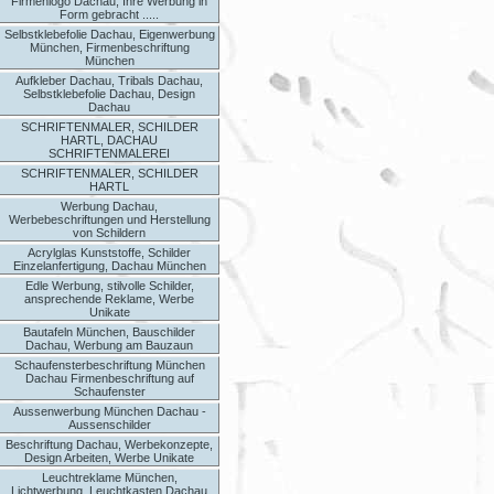
Firmenlogo Dachau, Ihre Werbung in
Form gebracht .....
Selbstklebefolie Dachau, Eigenwerbung
München, Firmenbeschriftung
München
Aufkleber Dachau, Tribals Dachau,
Selbstklebefolie Dachau, Design
Dachau
SCHRIFTENMALER, SCHILDER
HARTL, DACHAU
SCHRIFTENMALEREI
SCHRIFTENMALER, SCHILDER
HARTL
Werbung Dachau,
Werbebeschriftungen und Herstellung
von Schildern
Acrylglas Kunststoffe, Schilder
Einzelanfertigung, Dachau München
Edle Werbung, stilvolle Schilder,
ansprechende Reklame, Werbe
Unikate
Bautafeln München, Bauschilder
Dachau, Werbung am Bauzaun
Schaufensterbeschriftung München
Dachau Firmenbeschriftung auf
Schaufenster
Aussenwerbung München Dachau -
Aussenschilder
Beschriftung Dachau, Werbekonzepte,
Design Arbeiten, Werbe Unikate
Leuchtreklame München,
Lichtwerbung, Leuchtkasten Dachau