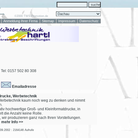
©2000 TWS-Promotion.de
Anmeldung Ihrer Firma
Sitemap
Impressum
Datenschutz
Tel: 0157 502 80 308
Emailadresse
ldrucke, Werbetechnik
r Werbetechnik kaum noch weg zu denken und nimmt
n.
ativ hochwertige Groß- und Kleinformatdrucke, in
t die Anzahl keine Rolle.
 wir produzieren ganz nach Ihren Vorstellungen.
mehr Info >>
.09.2002 : 2164146 Aufrufe