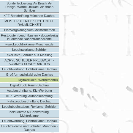
Sonderlackierung, Air Brush, Art
Design, Werbe Unikate, Air Brush
Schilder
KFZ Beschriftung München Dachau
MEISTERBETRIEB SUCHT NEUE
RÄUMLICHKEIT
Blattvergoldung vom Meisterbetrieb
Restposten Leuchtkasten - doppelseitig
leuchtende Nasentransparente
www.Leuchtreklame-München.de
Leuchtwerbung Schilder
exclusive Schilder aus Messing
ACRYL SCHILDER PREISWERT -
SOMMER SONDERAKTION
Leuchtwerbung. Lichtreklame Dachau
Großformatdigitaldrucke Dachau
Digitaldrucke, Werbetechnik
Digitaldruck Raum Dachau
Autobeschriftung, Kfz-Werbung
KFZ-Werbung, Autobeschriftung
Fahrzeugbeschriftung Dachau
Leuchtbuchstaben, Reklame, Schilder
beleuchtete Außenwerbung,
Lichtreklame
Leuchtwerbung, Lichtreklame Dachau
Leuchtreklame und Schilder, München -
Dachau