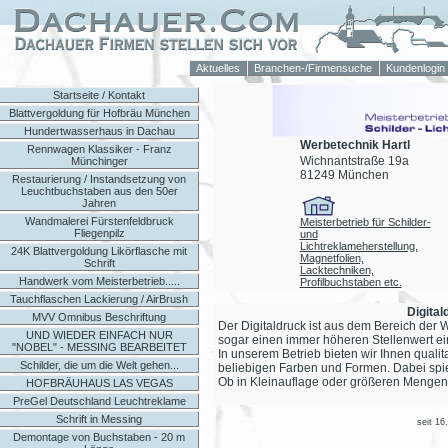
Aktuelles
Branchen-/Firmensuche
Kundenlogin
Startseite / Kontakt
Blattvergoldung für Hofbräu München
Hundertwasserhaus in Dachau
Werbetechnik Hartl
Rennwagen Klassiker - Franz
Wichnantstraße 19a
Münchinger
81249 München
Restaurierung / Instandsetzung von
Leuchtbuchstaben aus den 50er
Jahren
Wandmalerei Fürstenfeldbruck
Meisterbetrieb für Schilder-
Fliegenpilz
und
Lichtreklameherstellung,
24K Blattvergoldung Likörflasche mit
Magnetfolien,
Schrift
Lacktechniken,
Handwerk vom Meisterbetrieb.....
Profilbuchstaben etc.
Tauchflaschen Lackierung / AirBrush
Digita
MVV Omnibus Beschriftung
Der Digitaldruck ist aus dem Bereich de
UND WIEDER EINFACH NUR
sogar einen immer höheren Stellenwert ei
"NOBEL" - MESSING BEARBEITET
In unserem Betrieb bieten wir Ihnen qualit
Schilder, die um die Welt gehen...
beliebigen Farben und Formen. Dabei spiel
Ob in Kleinauflage oder größeren Mengen,
HOFBRÄUHAUS LAS VEGAS
PreGel Deutschland Leuchtreklame
Schrift in Messing
seit 16
Demontage von Buchstaben - 20 m