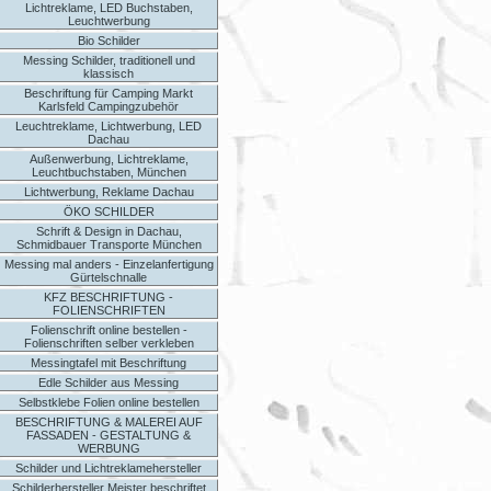
Lichtreklame, LED Buchstaben,
Leuchtwerbung
Bio Schilder
Messing Schilder, traditionell und
klassisch
Beschriftung für Camping Markt
Karlsfeld Campingzubehör
Leuchtreklame, Lichtwerbung, LED
Dachau
Außenwerbung, Lichtreklame,
Leuchtbuchstaben, München
Lichtwerbung, Reklame Dachau
ÖKO SCHILDER
Schrift & Design in Dachau,
Schmidbauer Transporte München
Messing mal anders - Einzelanfertigung
Gürtelschnalle
KFZ BESCHRIFTUNG -
FOLIENSCHRIFTEN
Folienschrift online bestellen -
Folienschriften selber verkleben
Messingtafel mit Beschriftung
Edle Schilder aus Messing
Selbstklebe Folien online bestellen
BESCHRIFTUNG & MALEREI AUF
FASSADEN - GESTALTUNG &
WERBUNG
Schilder und Lichtreklamehersteller
Schilderhersteller Meister beschriftet