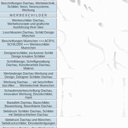
Beschriftungen Dachau, Werbetechnik,
Schilder, Neon, Neonsysteme,
Werbung
W E R B E S C H I L D E R
Werbeschilder Dachau,
Werbekonzepte und grafische
Ausführung Ihrer Idee
Leuchtkasten Dachau, Schild Design
München
Beschriftungen Muenchen +++ ACRYL
SCHILDER +++ Werbeschilder
Muenchen
Designerschilder, exclusives Schild
Design kreative Schilder
Schriftdesign, Schriftgestaltung
Dachau, Künstlerarbeit Dachau,
Malerei
Werbedesign Dachau Werbung und
Design, Designer Schilder Dachau
Werbung Dachau .... wir beschriften
fast Alles .... Werbetechnik Muenchen
Schaufensterbeschriftung Dachau,
innovative Werbung, Einzelschilder,
Hartl
Bautafeln Dachau, Bauschilder,
Bauwerbung, Baureklame Dachau
Siebdruck Schilder Dachau, Schilder
mit Siebdruckfarben Dachau
Siebdruck Dachau und München,
Siebdruckschilder, Einzelanfertigungen