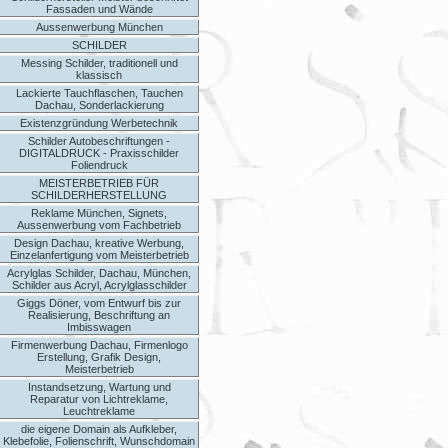
Fassaden und Wände
Aussenwerbung München
SCHILDER
Messing Schilder, traditionell und
klassisch
Lackierte Tauchflaschen, Tauchen
Dachau, Sonderlackierung
Existenzgründung Werbetechnik
Schilder Autobeschriftungen -
DIGITALDRUCK - Praxisschilder
Foliendruck
MEISTERBETRIEB FÜR
SCHILDERHERSTELLUNG
Reklame München, Signets,
Aussenwerbung vom Fachbetrieb
Design Dachau, kreative Werbung,
Einzelanfertigung vom Meisterbetrieb
Acrylglas Schilder, Dachau, München,
Schilder aus Acryl, Acrylglasschilder
Giggs Döner, vom Entwurf bis zur
Realisierung, Beschriftung an
Imbisswagen
Firmenwerbung Dachau, Firmenlogo
Erstellung, Grafik Design,
Meisterbetrieb
Instandsetzung, Wartung und
Reparatur von Lichtreklame,
Leuchtreklame
die eigene Domain als Aufkleber,
Klebefolie, Folienschrift, Wunschdomain