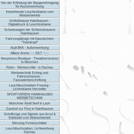
Von der Erfindung der Baugenehmigung
für Aussenwerbung
freistehende Leuchtreklame vom
Meisterbetrieb
Schloßklause Haimhausen -
Digitaldruck & Leuchtreklame
Schankwagen der Schlossbrauerei
Haimhausen
Fahrzeugdesign mit klassischem
"Totenkopf"
Audi BKK - Außenwerbung
Allianz Arena ---- EILT -----
Nespresso Boutique - Theatinerstrasse
in München
Pylon - Werbeschild - in Dachau
Werbetechnik Eching und
Fahrenzhausen -
Fassadenbeschriftung
Leuchtbuchstaben Freising -
Lichtreklame Hersteller
SPORTVEREIN HAIMHAUSEN
WERBETECHNIK
Münchner Kindl Senf in Lack
Gasthof zur Post in Haimhausen
Schriftzüge und Signets aus Acryl &
Edelstahl vom Meisterbetrieb
Messing Firmenschilder
Leuchtbuchstaben, Lichtwerbung
Dachau