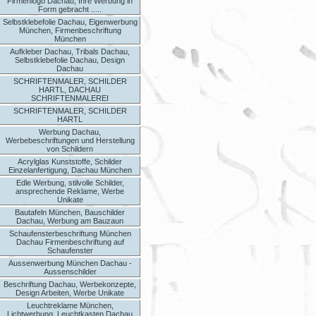
Firmenlogo Dachau, Ihre Werbung in
Form gebracht .....
Selbstklebefolie Dachau, Eigenwerbung
München, Firmenbeschriftung
München
Aufkleber Dachau, Tribals Dachau,
Selbstklebefolie Dachau, Design
Dachau
SCHRIFTENMALER, SCHILDER
HARTL, DACHAU
SCHRIFTENMALEREI
SCHRIFTENMALER, SCHILDER
HARTL
Werbung Dachau,
Werbebeschriftungen und Herstellung
von Schildern
Acrylglas Kunststoffe, Schilder
Einzelanfertigung, Dachau München
Edle Werbung, stilvolle Schilder,
ansprechende Reklame, Werbe
Unikate
Bautafeln München, Bauschilder
Dachau, Werbung am Bauzaun
Schaufensterbeschriftung München
Dachau Firmenbeschriftung auf
Schaufenster
Aussenwerbung München Dachau -
Aussenschilder
Beschriftung Dachau, Werbekonzepte,
Design Arbeiten, Werbe Unikate
Leuchtreklame München,
Lichtwerbung, Leuchtkasten Dachau