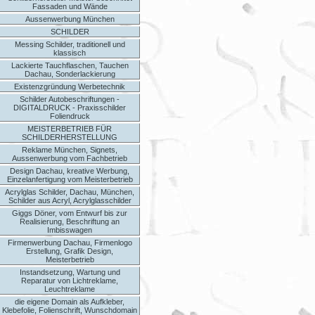
Fassaden und Wände
Aussenwerbung München
SCHILDER
Messing Schilder, traditionell und
klassisch
Lackierte Tauchflaschen, Tauchen
Dachau, Sonderlackierung
Existenzgründung Werbetechnik
Schilder Autobeschriftungen -
DIGITALDRUCK - Praxisschilder
Foliendruck
MEISTERBETRIEB FÜR
SCHILDERHERSTELLUNG
Reklame München, Signets,
Aussenwerbung vom Fachbetrieb
Design Dachau, kreative Werbung,
Einzelanfertigung vom Meisterbetrieb
Acrylglas Schilder, Dachau, München,
Schilder aus Acryl, Acrylglasschilder
Giggs Döner, vom Entwurf bis zur
Realisierung, Beschriftung an
Imbisswagen
Firmenwerbung Dachau, Firmenlogo
Erstellung, Grafik Design,
Meisterbetrieb
Instandsetzung, Wartung und
Reparatur von Lichtreklame,
Leuchtreklame
die eigene Domain als Aufkleber,
Klebefolie, Folienschrift, Wunschdomain