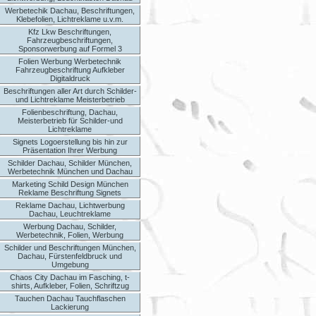
Werbetechik Dachau, Beschriftungen,
Klebefolien, Lichtreklame u.v.m.
Kfz Lkw Beschriftungen,
Fahrzeugbeschriftungen,
Sponsorwerbung auf Formel 3
Folien Werbung Werbetechnik
Fahrzeugbeschriftung Aufkleber
Digitaldruck
Beschriftungen aller Art durch Schilder-
und Lichtreklame Meisterbetrieb
Folienbeschriftung, Dachau,
Meisterbetrieb für Schilder-und
Lichtreklame
Signets Logoerstellung bis hin zur
Präsentation Ihrer Werbung
Schilder Dachau, Schilder München,
Werbetechnik München und Dachau
Marketing Schild Design München
Reklame Beschriftung Signets
Reklame Dachau, Lichtwerbung
Dachau, Leuchtreklame
Werbung Dachau, Schilder,
Werbetechnik, Folien, Werbung
Schilder und Beschriftungen München,
Dachau, Fürstenfeldbruck und
Umgebung
Chaos City Dachau im Fasching, t-
shirts, Aufkleber, Folien, Schriftzug
Tauchen Dachau Tauchflaschen
Lackierung