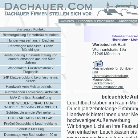
Aktuelles
Branchen-/Firmensuche
Kundenlogin
Startseite / Kontakt
Blattvergoldung für Hofbräu München
Hundertwasserhaus in Dachau
Werbetechnik Hartl
Rennwagen Klassiker - Franz
Wichnantstraße 19a
Münchinger
81249 München
Restaurierung / Instandsetzung von
Leuchtbuchstaben aus den 50er
Jahren
Wandmalerei Fürstenfeldbruck
Meisterbetrieb für Schilder-
Fliegenpilz
und
Lichtreklameherstellung,
24K Blattvergoldung Likörflasche mit
Magnetfolien,
Schrift
Lacktechniken,
Handwerk vom Meisterbetrieb.....
Profilbuchstaben etc.
Tauchflaschen Lackierung / AirBrush
beleuchtete Au
MVV Omnibus Beschriftung
Leuchtbuchstaben im Raum Mü
UND WIEDER EINFACH NUR
"NOBEL" - MESSING BEARBEITET
Durch jahrzehntelange Erfahrung
Schilder, die um die Welt gehen...
Handwerk bietet Ihnen unser Mei
HOFBRÄUHAUS LAS VEGAS
hochwertiger Außenwerbung
PreGel Deutschland Leuchtreklame
Wir bringen Licht an Ihre Fassade
Schrift in Messing
Von einfachen Leuchtkästen bis
Demontage von Buchstaben - 20 m
wir in eigener Herstellung jegli