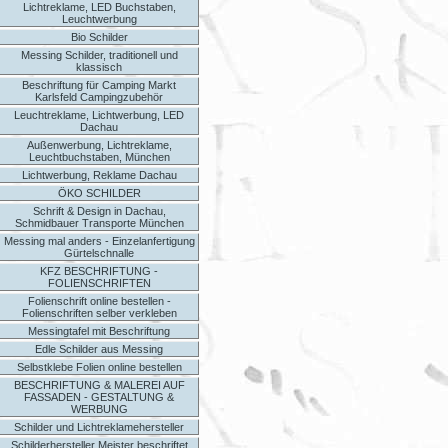
Lichtreklame, LED Buchstaben,
Leuchtwerbung
Bio Schilder
Messing Schilder, traditionell und
klassisch
Beschriftung für Camping Markt
Karlsfeld Campingzubehör
Leuchtreklame, Lichtwerbung, LED
Dachau
Außenwerbung, Lichtreklame,
Leuchtbuchstaben, München
Lichtwerbung, Reklame Dachau
ÖKO SCHILDER
Schrift & Design in Dachau,
Schmidbauer Transporte München
Messing mal anders - Einzelanfertigung
Gürtelschnalle
KFZ BESCHRIFTUNG -
FOLIENSCHRIFTEN
Folienschrift online bestellen -
Folienschriften selber verkleben
Messingtafel mit Beschriftung
Edle Schilder aus Messing
Selbstklebe Folien online bestellen
BESCHRIFTUNG & MALEREI AUF
FASSADEN - GESTALTUNG &
WERBUNG
Schilder und Lichtreklamehersteller
Schilderhersteller Meister beschriftet