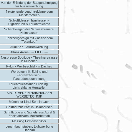
Von der Erfindung der Baugenehmigung
für Aussenwerbung
freistehende Leuchtreklame vom
Meisterbetrieb
Schloßklause Haimhausen -
Digitaldruck & Leuchtreklame
Schankwagen der Schlossbrauerei
Haimhausen
Fahrzeugdesign mit klassischem
"Totenkopf"
Audi BKK - Außenwerbung
Allianz Arena ---- EILT -----
Nespresso Boutique - Theatinerstrasse
in München
Pylon - Werbeschild - in Dachau
Werbetechnik Eching und
Fahrenzhausen -
Fassadenbeschriftung
Leuchtbuchstaben Freising -
Lichtreklame Hersteller
SPORTVEREIN HAIMHAUSEN
WERBETECHNIK
Münchner Kindl Senf in Lack
Gasthof zur Post in Haimhausen
Schriftzüge und Signets aus Acryl &
Edelstahl vom Meisterbetrieb
Messing Firmenschilder
Leuchtbuchstaben, Lichtwerbung
Dachau