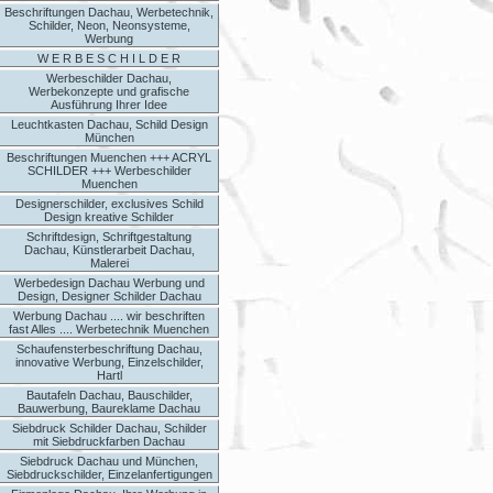
Beschriftungen Dachau, Werbetechnik,
Schilder, Neon, Neonsysteme,
Werbung
W E R B E S C H I L D E R
Werbeschilder Dachau,
Werbekonzepte und grafische
Ausführung Ihrer Idee
Leuchtkasten Dachau, Schild Design
München
Beschriftungen Muenchen +++ ACRYL
SCHILDER +++ Werbeschilder
Muenchen
Designerschilder, exclusives Schild
Design kreative Schilder
Schriftdesign, Schriftgestaltung
Dachau, Künstlerarbeit Dachau,
Malerei
Werbedesign Dachau Werbung und
Design, Designer Schilder Dachau
Werbung Dachau .... wir beschriften
fast Alles .... Werbetechnik Muenchen
Schaufensterbeschriftung Dachau,
innovative Werbung, Einzelschilder,
Hartl
Bautafeln Dachau, Bauschilder,
Bauwerbung, Baureklame Dachau
Siebdruck Schilder Dachau, Schilder
mit Siebdruckfarben Dachau
Siebdruck Dachau und München,
Siebdruckschilder, Einzelanfertigungen