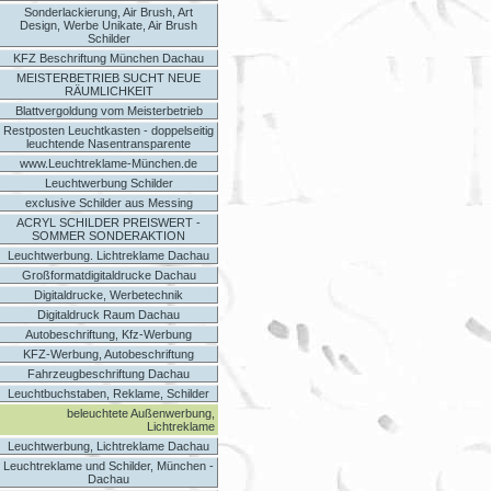
Sonderlackierung, Air Brush, Art
Design, Werbe Unikate, Air Brush
Schilder
KFZ Beschriftung München Dachau
MEISTERBETRIEB SUCHT NEUE
RÄUMLICHKEIT
Blattvergoldung vom Meisterbetrieb
Restposten Leuchtkasten - doppelseitig
leuchtende Nasentransparente
www.Leuchtreklame-München.de
Leuchtwerbung Schilder
exclusive Schilder aus Messing
ACRYL SCHILDER PREISWERT -
SOMMER SONDERAKTION
Leuchtwerbung. Lichtreklame Dachau
Großformatdigitaldrucke Dachau
Digitaldrucke, Werbetechnik
Digitaldruck Raum Dachau
Autobeschriftung, Kfz-Werbung
KFZ-Werbung, Autobeschriftung
Fahrzeugbeschriftung Dachau
Leuchtbuchstaben, Reklame, Schilder
beleuchtete Außenwerbung,
Lichtreklame
Leuchtwerbung, Lichtreklame Dachau
Leuchtreklame und Schilder, München -
Dachau