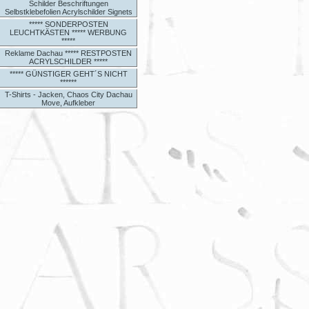
Schilder Beschriftungen
Selbstklebefolien Acrylschilder Signets
***** SONDERPOSTEN
LEUCHTKÄSTEN ***** WERBUNG
*****
Reklame Dachau ***** RESTPOSTEN
ACRYLSCHILDER *****
***** GÜNSTIGER GEHT´S NICHT
******
T-Shirts - Jacken, Chaos City Dachau
Move, Aufkleber