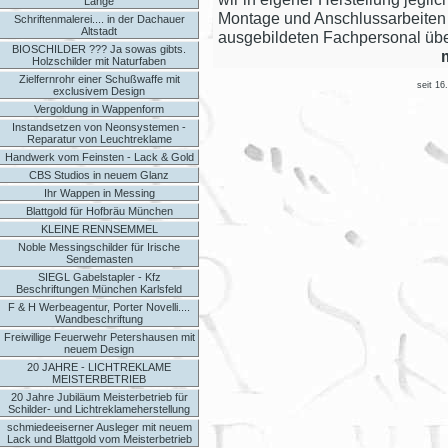
Länge
Montage und Anschlussarbeiten
Schriftenmalerei.... in der Dachauer
Altstadt
ausgebildeten Fachpersonal ü
BIOSCHILDER ??? Ja sowas gibts.
Holzschilder mit Naturfaben
Zielfernrohr einer Schußwaffe mit
seit 16
exclusivem Design
Vergoldung in Wappenform
Instandsetzen von Neonsystemen -
Reparatur von Leuchtreklame
Handwerk vom Feinsten - Lack & Gold
CBS Studios in neuem Glanz
Ihr Wappen in Messing
Blattgold für Hofbräu München
KLEINE RENNSEMMEL
Noble Messingschilder für Irische
Sendemasten
SIEGL Gabelstapler - Kfz
Beschriftungen München Karlsfeld
F & H Werbeagentur, Porter Novelli....
Wandbeschriftung
Freiwillige Feuerwehr Petershausen mit
neuem Design
20 JAHRE - LICHTREKLAME
MEISTERBETRIEB
20 Jahre Jubiläum Meisterbetrieb für
Schilder- und Lichtreklameherstellung
schmiedeeiserner Ausleger mit neuem
Lack und Blattgold vom Meisterbetrieb