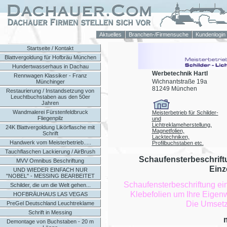
Aktuelles
Branchen-/Firmensuche
Kundenlogin
Startseite / Kontakt
Blattvergoldung für Hofbräu München
Hundertwasserhaus in Dachau
Werbetechnik Hartl
Rennwagen Klassiker - Franz
Wichnantstraße 19a
Münchinger
81249 München
Restaurierung / Instandsetzung von
Leuchtbuchstaben aus den 50er
Jahren
Wandmalerei Fürstenfeldbruck
Meisterbetrieb für Schilder-
Fliegenpilz
und
Lichtreklameherstellung,
24K Blattvergoldung Likörflasche mit
Magnetfolien,
Schrift
Lacktechniken,
Handwerk vom Meisterbetrieb.....
Profilbuchstaben etc.
Tauchflaschen Lackierung / AirBrush
Schaufensterbeschrift
MVV Omnibus Beschriftung
Einz
UND WIEDER EINFACH NUR
"NOBEL" - MESSING BEARBEITET
Schaufensterbeschriftung ei
Schilder, die um die Welt gehen...
Klebefolien um Ihre Eigenw
HOFBRÄUHAUS LAS VEGAS
Die Umsetz
PreGel Deutschland Leuchtreklame
Schrift in Messing
Demontage von Buchstaben - 20 m