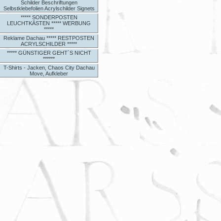
Schilder Beschriftungen
Selbstklebefolien Acrylschilder Signets
***** SONDERPOSTEN
LEUCHTKÄSTEN ***** WERBUNG
*****
Reklame Dachau ***** RESTPOSTEN
ACRYLSCHILDER *****
***** GÜNSTIGER GEHT´S NICHT
******
T-Shirts - Jacken, Chaos City Dachau
Move, Aufkleber