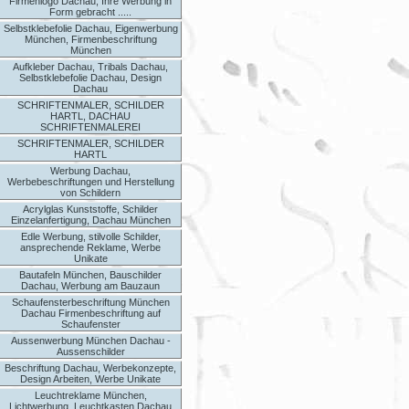
Firmenlogo Dachau, Ihre Werbung in
Form gebracht .....
Selbstklebefolie Dachau, Eigenwerbung
München, Firmenbeschriftung
München
Aufkleber Dachau, Tribals Dachau,
Selbstklebefolie Dachau, Design
Dachau
SCHRIFTENMALER, SCHILDER
HARTL, DACHAU
SCHRIFTENMALEREI
SCHRIFTENMALER, SCHILDER
HARTL
Werbung Dachau,
Werbebeschriftungen und Herstellung
von Schildern
Acrylglas Kunststoffe, Schilder
Einzelanfertigung, Dachau München
Edle Werbung, stilvolle Schilder,
ansprechende Reklame, Werbe
Unikate
Bautafeln München, Bauschilder
Dachau, Werbung am Bauzaun
Schaufensterbeschriftung München
Dachau Firmenbeschriftung auf
Schaufenster
Aussenwerbung München Dachau -
Aussenschilder
Beschriftung Dachau, Werbekonzepte,
Design Arbeiten, Werbe Unikate
Leuchtreklame München,
Lichtwerbung, Leuchtkasten Dachau