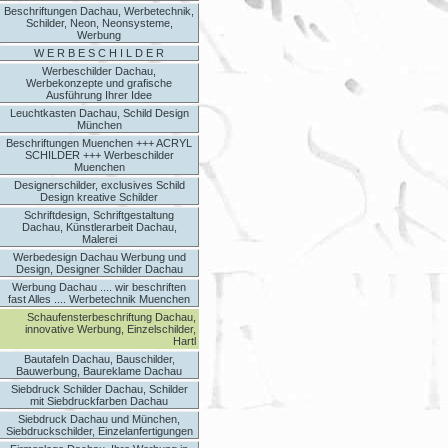
Beschriftungen Dachau, Werbetechnik,
Schilder, Neon, Neonsysteme,
Werbung
W E R B E S C H I L D E R
Werbeschilder Dachau,
Werbekonzepte und grafische
Ausführung Ihrer Idee
Leuchtkasten Dachau, Schild Design
München
Beschriftungen Muenchen +++ ACRYL
SCHILDER +++ Werbeschilder
Muenchen
Designerschilder, exclusives Schild
Design kreative Schilder
Schriftdesign, Schriftgestaltung
Dachau, Künstlerarbeit Dachau,
Malerei
Werbedesign Dachau Werbung und
Design, Designer Schilder Dachau
Werbung Dachau .... wir beschriften
fast Alles .... Werbetechnik Muenchen
Schaufensterbeschriftung Dachau,
innovative Werbung, Einzelschilder,
Hartl
Bautafeln Dachau, Bauschilder,
Bauwerbung, Baureklame Dachau
Siebdruck Schilder Dachau, Schilder
mit Siebdruckfarben Dachau
Siebdruck Dachau und München,
Siebdruckschilder, Einzelanfertigungen