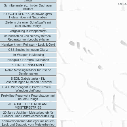
Länge
seit 16
Schriftenmalerei.... in der Dachauer
Altstadt
BIOSCHILDER ??? Ja sowas gibts.
Holzschilder mit Naturfaben
Zielfernrohr einer Schußwaffe mit
exclusivem Design
Vergoldung in Wappenform
Instandsetzen von Neonsystemen -
Reparatur von Leuchtreklame
Handwerk vom Feinsten - Lack & Gold
CBS Studios in neuem Glanz
Ihr Wappen in Messing
Blattgold für Hofbräu München
KLEINE RENNSEMMEL
Noble Messingschilder für Irische
Sendemasten
SIEGL Gabelstapler - Kfz
Beschriftungen München Karlsfeld
F & H Werbeagentur, Porter Novelli....
Wandbeschriftung
Freiwillige Feuerwehr Petershausen mit
neuem Design
20 JAHRE - LICHTREKLAME
MEISTERBETRIEB
20 Jahre Jubiläum Meisterbetrieb für
Schilder- und Lichtreklameherstellung
schmiedeeiserner Ausleger mit neuem
Lack und Blattgold vom Meisterbetrieb