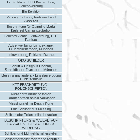
Lichtreklame, LED Buchstaben,
Leuchtwerbung
Bio Schilder
Messing Schilder, traditionell und
klassisch
Beschriftung für Camping Markt
Karlsfeld Campingzubehör
Leuchtreklame, Lichtwerbung, LED
Dachau
Außenwerbung, Lichtreklame,
Leuchtbuchstaben, München
Lichtwerbung, Reklame Dachau
ÖKO SCHILDER
Schrift & Design in Dachau,
Schmidbauer Transporte München
Messing mal anders - Einzelanfertigung
Gürtelschnalle
KFZ BESCHRIFTUNG -
FOLIENSCHRIFTEN
Folienschrift online bestellen -
Folienschriften selber verkleben
Messingtafel mit Beschriftung
Edle Schilder aus Messing
Selbstklebe Folien online bestellen
BESCHRIFTUNG & MALEREI AUF
FASSADEN - GESTALTUNG &
WERBUNG
Schilder und Lichtreklamehersteller
Schilderhersteller Meister beschriftet