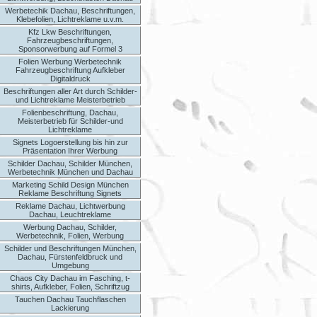
Werbetechik Dachau, Beschriftungen,
Klebefolien, Lichtreklame u.v.m.
Kfz Lkw Beschriftungen,
Fahrzeugbeschriftungen,
Sponsorwerbung auf Formel 3
Folien Werbung Werbetechnik
Fahrzeugbeschriftung Aufkleber
Digitaldruck
Beschriftungen aller Art durch Schilder-
und Lichtreklame Meisterbetrieb
Folienbeschriftung, Dachau,
Meisterbetrieb für Schilder-und
Lichtreklame
Signets Logoerstellung bis hin zur
Präsentation Ihrer Werbung
Schilder Dachau, Schilder München,
Werbetechnik München und Dachau
Marketing Schild Design München
Reklame Beschriftung Signets
Reklame Dachau, Lichtwerbung
Dachau, Leuchtreklame
Werbung Dachau, Schilder,
Werbetechnik, Folien, Werbung
Schilder und Beschriftungen München,
Dachau, Fürstenfeldbruck und
Umgebung
Chaos City Dachau im Fasching, t-
shirts, Aufkleber, Folien, Schriftzug
Tauchen Dachau Tauchflaschen
Lackierung