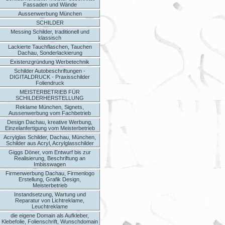
Fassaden und Wände
Aussenwerbung München
SCHILDER
Messing Schilder, traditionell und
klassisch
Lackierte Tauchflaschen, Tauchen
Dachau, Sonderlackierung
Existenzgründung Werbetechnik
Schilder Autobeschriftungen -
DIGITALDRUCK - Praxisschilder
Foliendruck
MEISTERBETRIEB FÜR
SCHILDERHERSTELLUNG
Reklame München, Signets,
Aussenwerbung vom Fachbetrieb
Design Dachau, kreative Werbung,
Einzelanfertigung vom Meisterbetrieb
Acrylglas Schilder, Dachau, München,
Schilder aus Acryl, Acrylglasschilder
Giggs Döner, vom Entwurf bis zur
Realisierung, Beschriftung an
Imbisswagen
Firmenwerbung Dachau, Firmenlogo
Erstellung, Grafik Design,
Meisterbetrieb
Instandsetzung, Wartung und
Reparatur von Lichtreklame,
Leuchtreklame
die eigene Domain als Aufkleber,
Klebefolie, Folienschrift, Wunschdomain