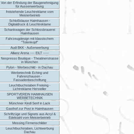
Von der Erfindung der Baugenehmigung
für Aussenwerbung
freistehende Leuchtreklame vom
Meisterbetrieb
Schloßklause Haimhausen -
Digitaldruck & Leuchtreklame
Schankwagen der Schlossbrauerei
Haimhausen
Fahrzeugdesign mit klassischem
"Totenkopf"
Audi BKK - Außenwerbung
Allianz Arena ---- EILT -----
Nespresso Boutique - Theatinerstrasse
in München
Pylon - Werbeschild - in Dachau
Werbetechnik Eching und
Fahrenzhausen -
Fassadenbeschriftung
Leuchtbuchstaben Freising -
Lichtreklame Hersteller
SPORTVEREIN HAIMHAUSEN
WERBETECHNIK
Münchner Kindl Senf in Lack
Gasthof zur Post in Haimhausen
Schriftzüge und Signets aus Acryl &
Edelstahl vom Meisterbetrieb
Messing Firmenschilder
Leuchtbuchstaben, Lichtwerbung
Dachau