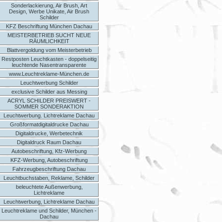
Sonderlackierung, Air Brush, Art
Design, Werbe Unikate, Air Brush
Schilder
KFZ Beschriftung München Dachau
MEISTERBETRIEB SUCHT NEUE
RÄUMLICHKEIT
Blattvergoldung vom Meisterbetrieb
Restposten Leuchtkasten - doppelseitig
leuchtende Nasentransparente
www.Leuchtreklame-München.de
Leuchtwerbung Schilder
exclusive Schilder aus Messing
ACRYL SCHILDER PREISWERT -
SOMMER SONDERAKTION
Leuchtwerbung. Lichtreklame Dachau
Großformatdigitaldrucke Dachau
Digitaldrucke, Werbetechnik
Digitaldruck Raum Dachau
Autobeschriftung, Kfz-Werbung
KFZ-Werbung, Autobeschriftung
Fahrzeugbeschriftung Dachau
Leuchtbuchstaben, Reklame, Schilder
beleuchtete Außenwerbung,
Lichtreklame
Leuchtwerbung, Lichtreklame Dachau
Leuchtreklame und Schilder, München -
Dachau