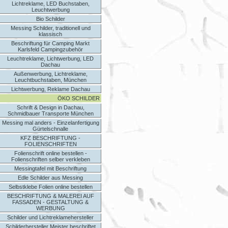
Lichtreklame, LED Buchstaben,
Leuchtwerbung
Bio Schilder
Messing Schilder, traditionell und
klassisch
Beschriftung für Camping Markt
Karlsfeld Campingzubehör
Leuchtreklame, Lichtwerbung, LED
Dachau
Außenwerbung, Lichtreklame,
Leuchtbuchstaben, München
Lichtwerbung, Reklame Dachau
ÖKO SCHILDER
Schrift & Design in Dachau,
Schmidbauer Transporte München
Messing mal anders - Einzelanfertigung
Gürtelschnalle
KFZ BESCHRIFTUNG -
FOLIENSCHRIFTEN
Folienschrift online bestellen -
Folienschriften selber verkleben
Messingtafel mit Beschriftung
Edle Schilder aus Messing
Selbstklebe Folien online bestellen
BESCHRIFTUNG & MALEREI AUF
FASSADEN - GESTALTUNG &
WERBUNG
Schilder und Lichtreklamehersteller
Schilderhersteller Meister beschriftet