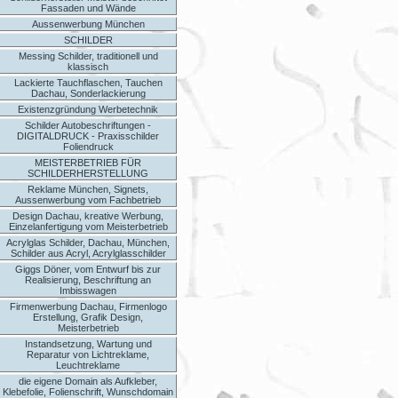
Fassaden und Wände
Aussenwerbung München
SCHILDER
Messing Schilder, traditionell und
klassisch
Lackierte Tauchflaschen, Tauchen
Dachau, Sonderlackierung
Existenzgründung Werbetechnik
Schilder Autobeschriftungen -
DIGITALDRUCK - Praxisschilder
Foliendruck
MEISTERBETRIEB FÜR
SCHILDERHERSTELLUNG
Reklame München, Signets,
Aussenwerbung vom Fachbetrieb
Design Dachau, kreative Werbung,
Einzelanfertigung vom Meisterbetrieb
Acrylglas Schilder, Dachau, München,
Schilder aus Acryl, Acrylglasschilder
Giggs Döner, vom Entwurf bis zur
Realisierung, Beschriftung an
Imbisswagen
Firmenwerbung Dachau, Firmenlogo
Erstellung, Grafik Design,
Meisterbetrieb
Instandsetzung, Wartung und
Reparatur von Lichtreklame,
Leuchtreklame
die eigene Domain als Aufkleber,
Klebefolie, Folienschrift, Wunschdomain