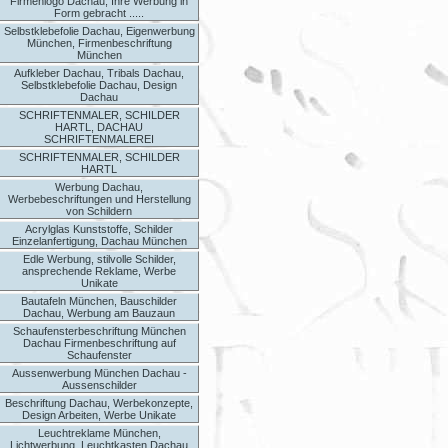
Firmenlogo Dachau, Ihre Werbung in
Form gebracht .....
Selbstklebefolie Dachau, Eigenwerbung
München, Firmenbeschriftung
München
Aufkleber Dachau, Tribals Dachau,
Selbstklebefolie Dachau, Design
Dachau
SCHRIFTENMALER, SCHILDER
HARTL, DACHAU
SCHRIFTENMALEREI
SCHRIFTENMALER, SCHILDER
HARTL
Werbung Dachau,
Werbebeschriftungen und Herstellung
von Schildern
Acrylglas Kunststoffe, Schilder
Einzelanfertigung, Dachau München
Edle Werbung, stilvolle Schilder,
ansprechende Reklame, Werbe
Unikate
Bautafeln München, Bauschilder
Dachau, Werbung am Bauzaun
Schaufensterbeschriftung München
Dachau Firmenbeschriftung auf
Schaufenster
Aussenwerbung München Dachau -
Aussenschilder
Beschriftung Dachau, Werbekonzepte,
Design Arbeiten, Werbe Unikate
Leuchtreklame München,
Lichtwerbung, Leuchtkasten Dachau