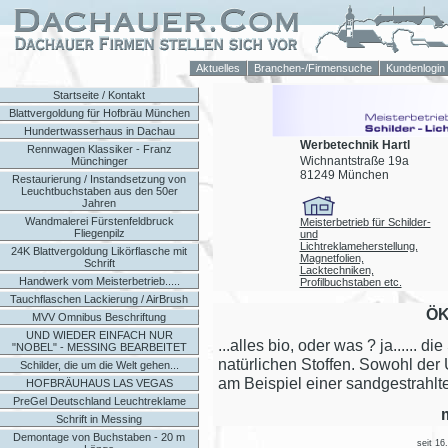
Aktuelles
Branchen-/Firmensuche
Kundenlogin
Startseite / Kontakt
Blattvergoldung für Hofbräu München
Hundertwasserhaus in Dachau
Werbetechnik Hartl
Rennwagen Klassiker - Franz
Wichnantstraße 19a
Münchinger
81249 München
Restaurierung / Instandsetzung von
Leuchtbuchstaben aus den 50er
Jahren
Wandmalerei Fürstenfeldbruck
Meisterbetrieb für Schilder-
Fliegenpilz
und
Lichtreklameherstellung,
24K Blattvergoldung Likörflasche mit
Magnetfolien,
Schrift
Lacktechniken,
Handwerk vom Meisterbetrieb.....
Profilbuchstaben etc.
Tauchflaschen Lackierung / AirBrush
ÖK
MVV Omnibus Beschriftung
UND WIEDER EINFACH NUR
...alles bio, oder was ? ja...... 
"NOBEL" - MESSING BEARBEITET
natürlichen Stoffen. Sowohl der 
Schilder, die um die Welt gehen...
am Beispiel einer sandgestrahlte
HOFBRÄUHAUS LAS VEGAS
PreGel Deutschland Leuchtreklame
Schrift in Messing
Demontage von Buchstaben - 20 m
seit 16