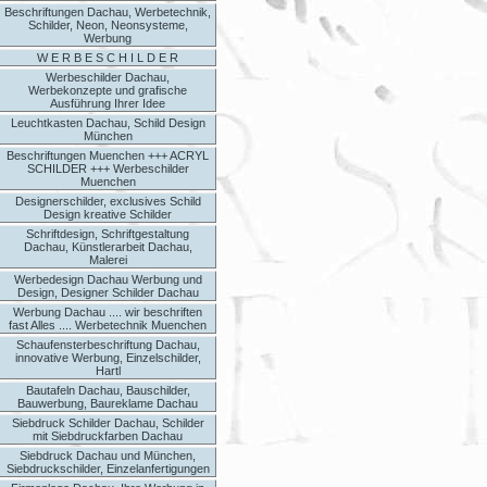
Beschriftungen Dachau, Werbetechnik,
Schilder, Neon, Neonsysteme,
Werbung
W E R B E S C H I L D E R
Werbeschilder Dachau,
Werbekonzepte und grafische
Ausführung Ihrer Idee
Leuchtkasten Dachau, Schild Design
München
Beschriftungen Muenchen +++ ACRYL
SCHILDER +++ Werbeschilder
Muenchen
Designerschilder, exclusives Schild
Design kreative Schilder
Schriftdesign, Schriftgestaltung
Dachau, Künstlerarbeit Dachau,
Malerei
Werbedesign Dachau Werbung und
Design, Designer Schilder Dachau
Werbung Dachau .... wir beschriften
fast Alles .... Werbetechnik Muenchen
Schaufensterbeschriftung Dachau,
innovative Werbung, Einzelschilder,
Hartl
Bautafeln Dachau, Bauschilder,
Bauwerbung, Baureklame Dachau
Siebdruck Schilder Dachau, Schilder
mit Siebdruckfarben Dachau
Siebdruck Dachau und München,
Siebdruckschilder, Einzelanfertigungen