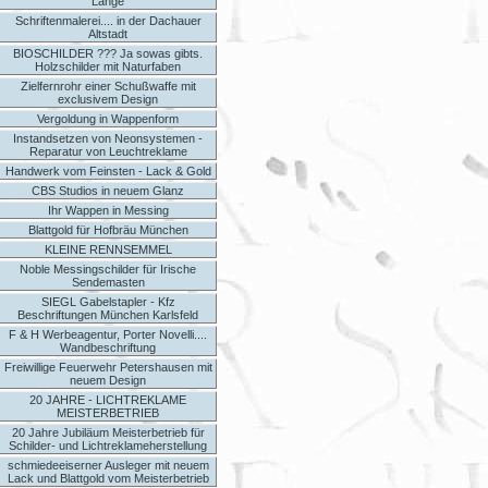
Länge
Schriftenmalerei.... in der Dachauer
Altstadt
BIOSCHILDER ??? Ja sowas gibts.
Holzschilder mit Naturfaben
Zielfernrohr einer Schußwaffe mit
exclusivem Design
Vergoldung in Wappenform
Instandsetzen von Neonsystemen -
Reparatur von Leuchtreklame
Handwerk vom Feinsten - Lack & Gold
CBS Studios in neuem Glanz
Ihr Wappen in Messing
Blattgold für Hofbräu München
KLEINE RENNSEMMEL
Noble Messingschilder für Irische
Sendemasten
SIEGL Gabelstapler - Kfz
Beschriftungen München Karlsfeld
F & H Werbeagentur, Porter Novelli....
Wandbeschriftung
Freiwillige Feuerwehr Petershausen mit
neuem Design
20 JAHRE - LICHTREKLAME
MEISTERBETRIEB
20 Jahre Jubiläum Meisterbetrieb für
Schilder- und Lichtreklameherstellung
schmiedeeiserner Ausleger mit neuem
Lack und Blattgold vom Meisterbetrieb