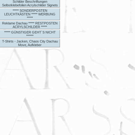
Schilder Beschriftungen
Selbstklebefolien Acrylschilder Signets
***** SONDERPOSTEN
LEUCHTKÄSTEN ***** WERBUNG
*****
Reklame Dachau ***** RESTPOSTEN
ACRYLSCHILDER *****
***** GÜNSTIGER GEHT´S NICHT
******
T-Shirts - Jacken, Chaos City Dachau
Move, Aufkleber