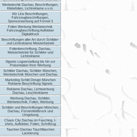
Werbetechik Dachau, Beschriftungen,
Klebefolien, Lichtreklame u.v.m.
Kfz Lkw Beschriftungen,
Fahrzeugbeschriftungen,
Sponsorwerbung auf Formel 3
Folien Werbung Werbetechnik
Fahrzeugbeschriftung Aufkleber
Digitaldruck
Beschriftungen aller Art durch Schilder-
und Lichtreklame Meisterbetrieb
Folienbeschriftung, Dachau,
Meisterbetrieb für Schilder-und
Lichtreklame
Signets Logoerstellung bis hin zur
Präsentation Ihrer Werbung
Schilder Dachau, Schilder München,
Werbetechnik München und Dachau
Marketing Schild Design München
Reklame Beschriftung Signets
Reklame Dachau, Lichtwerbung
Dachau, Leuchtreklame
Werbung Dachau, Schilder,
Werbetechnik, Folien, Werbung
Schilder und Beschriftungen München,
Dachau, Fürstenfeldbruck und
Umgebung
Chaos City Dachau im Fasching, t-
shirts, Aufkleber, Folien, Schriftzug
Tauchen Dachau Tauchflaschen
Lackierung