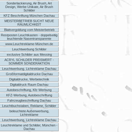
Sonderlackierung, Air Brush, Art
Design, Werbe Unikate, Air Brush
Schilder
KFZ Beschriftung München Dachau
MEISTERBETRIEB SUCHT NEUE
RÄUMLICHKEIT
Blattvergoldung vom Meisterbetrieb
Restposten Leuchtkasten - doppelseitig
leuchtende Nasentransparente
www.Leuchtreklame-München.de
Leuchtwerbung Schilder
exclusive Schilder aus Messing
ACRYL SCHILDER PREISWERT -
SOMMER SONDERAKTION
Leuchtwerbung. Lichtreklame Dachau
Großformatdigitaldrucke Dachau
Digitaldrucke, Werbetechnik
Digitaldruck Raum Dachau
Autobeschriftung, Kfz-Werbung
KFZ-Werbung, Autobeschriftung
Fahrzeugbeschriftung Dachau
Leuchtbuchstaben, Reklame, Schilder
beleuchtete Außenwerbung,
Lichtreklame
Leuchtwerbung, Lichtreklame Dachau
Leuchtreklame und Schilder, München -
Dachau