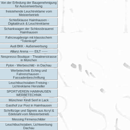
Von der Erfindung der Baugenehmigung
für Aussenwerbung
freistehende Leuchtreklame vom
Meisterbetrieb
Schloßklause Haimhausen -
Digitaldruck & Leuchtreklame
Schankwagen der Schlossbrauerei
Haimhausen
Fahrzeugdesign mit klassischem
"Totenkopf"
Audi BKK - Außenwerbung
Allianz Arena ---- EILT -----
Nespresso Boutique - Theatinerstrasse
in München
Pylon - Werbeschild - in Dachau
Werbetechnik Eching und
Fahrenzhausen -
Fassadenbeschriftung
Leuchtbuchstaben Freising -
Lichtreklame Hersteller
SPORTVEREIN HAIMHAUSEN
WERBETECHNIK
Münchner Kindl Senf in Lack
Gasthof zur Post in Haimhausen
Schriftzüge und Signets aus Acryl &
Edelstahl vom Meisterbetrieb
Messing Firmenschilder
Leuchtbuchstaben, Lichtwerbung
Dachau