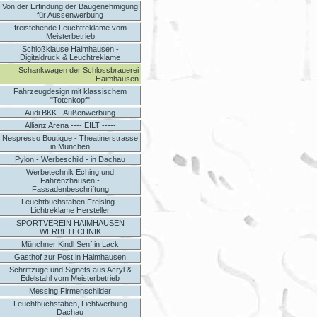
Von der Erfindung der Baugenehmigung
für Aussenwerbung
freistehende Leuchtreklame vom
Meisterbetrieb
Schloßklause Haimhausen -
Digitaldruck & Leuchtreklame
Schankwagen der Schlossbrauerei
Haimhausen
Fahrzeugdesign mit klassischem
"Totenkopf"
Audi BKK - Außenwerbung
Allianz Arena ---- EILT -----
Nespresso Boutique - Theatinerstrasse
in München
Pylon - Werbeschild - in Dachau
Werbetechnik Eching und
Fahrenzhausen -
Fassadenbeschriftung
Leuchtbuchstaben Freising -
Lichtreklame Hersteller
SPORTVEREIN HAIMHAUSEN
WERBETECHNIK
Münchner Kindl Senf in Lack
Gasthof zur Post in Haimhausen
Schriftzüge und Signets aus Acryl &
Edelstahl vom Meisterbetrieb
Messing Firmenschilder
Leuchtbuchstaben, Lichtwerbung
Dachau