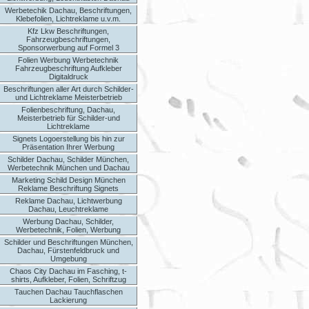
Werbetechik Dachau, Beschriftungen,
Klebefolien, Lichtreklame u.v.m.
Kfz Lkw Beschriftungen,
Fahrzeugbeschriftungen,
Sponsorwerbung auf Formel 3
Folien Werbung Werbetechnik
Fahrzeugbeschriftung Aufkleber
Digitaldruck
Beschriftungen aller Art durch Schilder-
und Lichtreklame Meisterbetrieb
Folienbeschriftung, Dachau,
Meisterbetrieb für Schilder-und
Lichtreklame
Signets Logoerstellung bis hin zur
Präsentation Ihrer Werbung
Schilder Dachau, Schilder München,
Werbetechnik München und Dachau
Marketing Schild Design München
Reklame Beschriftung Signets
Reklame Dachau, Lichtwerbung
Dachau, Leuchtreklame
Werbung Dachau, Schilder,
Werbetechnik, Folien, Werbung
Schilder und Beschriftungen München,
Dachau, Fürstenfeldbruck und
Umgebung
Chaos City Dachau im Fasching, t-
shirts, Aufkleber, Folien, Schriftzug
Tauchen Dachau Tauchflaschen
Lackierung