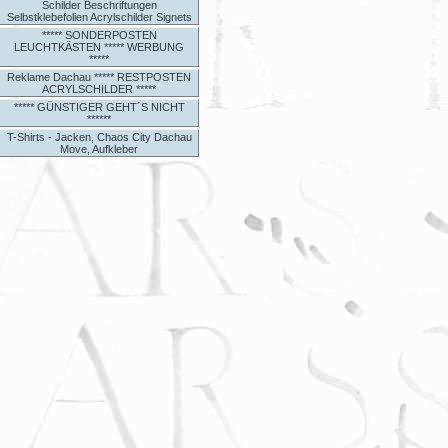
Schilder Beschriftungen
Selbstklebefolien Acrylschilder Signets
***** SONDERPOSTEN
LEUCHTKÄSTEN ***** WERBUNG
*****
Reklame Dachau ***** RESTPOSTEN
ACRYLSCHILDER *****
***** GÜNSTIGER GEHT´S NICHT
******
T-Shirts - Jacken, Chaos City Dachau
Move, Aufkleber