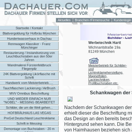
Aktuelles
Branchen-/Firmensuche
Kundenlogin
Startseite / Kontakt
Blattvergoldung für Hofbräu München
Hundertwasserhaus in Dachau
Werbetechnik Hartl
Rennwagen Klassiker - Franz
Wichnantstraße 19a
Münchinger
81249 München
Restaurierung / Instandsetzung von
Leuchtbuchstaben aus den 50er
Jahren
Wandmalerei Fürstenfeldbruck
Meisterbetrieb für Schilder-
Fliegenpilz
und
Lichtreklameherstellung,
24K Blattvergoldung Likörflasche mit
Magnetfolien,
Schrift
Lacktechniken,
Handwerk vom Meisterbetrieb.....
Profilbuchstaben etc.
Tauchflaschen Lackierung / AirBrush
Schankwagen der 
MVV Omnibus Beschriftung
UND WIEDER EINFACH NUR
"NOBEL" - MESSING BEARBEITET
Nachdem der Schankwagen der B
Schilder, die um die Welt gehen...
erhielt dieser die Beschriftung m
HOFBRÄUHAUS LAS VEGAS
das Design an den bereits besch
PreGel Deutschland Leuchtreklame
Hintergrund sehen kann. Die Bes
Schrift in Messing
Demontage von Buchstaben - 20 m
von Haimhausen beziehen sich a