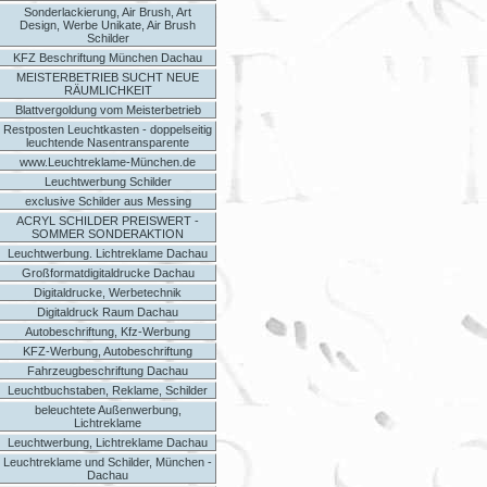
Sonderlackierung, Air Brush, Art
Design, Werbe Unikate, Air Brush
Schilder
KFZ Beschriftung München Dachau
MEISTERBETRIEB SUCHT NEUE
RÄUMLICHKEIT
Blattvergoldung vom Meisterbetrieb
Restposten Leuchtkasten - doppelseitig
leuchtende Nasentransparente
www.Leuchtreklame-München.de
Leuchtwerbung Schilder
exclusive Schilder aus Messing
ACRYL SCHILDER PREISWERT -
SOMMER SONDERAKTION
Leuchtwerbung. Lichtreklame Dachau
Großformatdigitaldrucke Dachau
Digitaldrucke, Werbetechnik
Digitaldruck Raum Dachau
Autobeschriftung, Kfz-Werbung
KFZ-Werbung, Autobeschriftung
Fahrzeugbeschriftung Dachau
Leuchtbuchstaben, Reklame, Schilder
beleuchtete Außenwerbung,
Lichtreklame
Leuchtwerbung, Lichtreklame Dachau
Leuchtreklame und Schilder, München -
Dachau