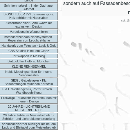
Länge
sondern auch auf Fassadenbesch
Schriftenmalerei.... in der Dachauer
Altstadt
BIOSCHILDER ??? Ja sowas gibts.
Holzschilder mit Naturfaben
seit 16
Zielfernrohr einer Schußwaffe mit
exclusivem Design
Vergoldung in Wappenform
Instandsetzen von Neonsystemen -
Reparatur von Leuchtreklame
Handwerk vom Feinsten - Lack & Gold
CBS Studios in neuem Glanz
Ihr Wappen in Messing
Blattgold für Hofbräu München
KLEINE RENNSEMMEL
Noble Messingschilder für Irische
Sendemasten
SIEGL Gabelstapler - Kfz
Beschriftungen München Karlsfeld
F & H Werbeagentur, Porter Novelli....
Wandbeschriftung
Freiwillige Feuerwehr Petershausen mit
neuem Design
20 JAHRE - LICHTREKLAME
MEISTERBETRIEB
20 Jahre Jubiläum Meisterbetrieb für
Schilder- und Lichtreklameherstellung
schmiedeeiserner Ausleger mit neuem
Lack und Blattgold vom Meisterbetrieb