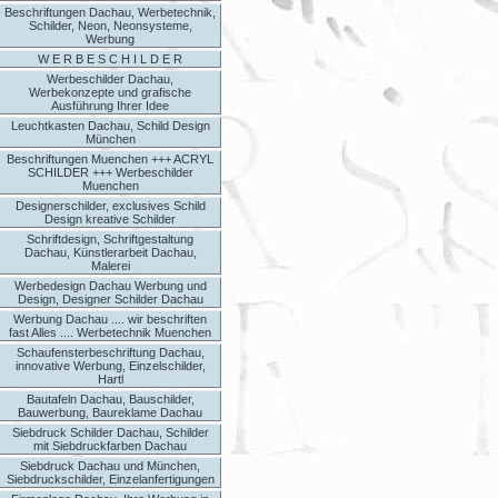
Beschriftungen Dachau, Werbetechnik,
Schilder, Neon, Neonsysteme,
Werbung
W E R B E S C H I L D E R
Werbeschilder Dachau,
Werbekonzepte und grafische
Ausführung Ihrer Idee
Leuchtkasten Dachau, Schild Design
München
Beschriftungen Muenchen +++ ACRYL
SCHILDER +++ Werbeschilder
Muenchen
Designerschilder, exclusives Schild
Design kreative Schilder
Schriftdesign, Schriftgestaltung
Dachau, Künstlerarbeit Dachau,
Malerei
Werbedesign Dachau Werbung und
Design, Designer Schilder Dachau
Werbung Dachau .... wir beschriften
fast Alles .... Werbetechnik Muenchen
Schaufensterbeschriftung Dachau,
innovative Werbung, Einzelschilder,
Hartl
Bautafeln Dachau, Bauschilder,
Bauwerbung, Baureklame Dachau
Siebdruck Schilder Dachau, Schilder
mit Siebdruckfarben Dachau
Siebdruck Dachau und München,
Siebdruckschilder, Einzelanfertigungen