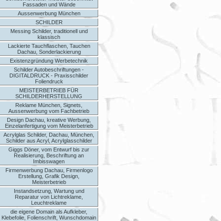
Fassaden und Wände
Aussenwerbung München
SCHILDER
Messing Schilder, traditionell und
klassisch
Lackierte Tauchflaschen, Tauchen
Dachau, Sonderlackierung
Existenzgründung Werbetechnik
Schilder Autobeschriftungen -
DIGITALDRUCK - Praxisschilder
Foliendruck
MEISTERBETRIEB FÜR
SCHILDERHERSTELLUNG
Reklame München, Signets,
Aussenwerbung vom Fachbetrieb
Design Dachau, kreative Werbung,
Einzelanfertigung vom Meisterbetrieb
Acrylglas Schilder, Dachau, München,
Schilder aus Acryl, Acrylglasschilder
Giggs Döner, vom Entwurf bis zur
Realisierung, Beschriftung an
Imbisswagen
Firmenwerbung Dachau, Firmenlogo
Erstellung, Grafik Design,
Meisterbetrieb
Instandsetzung, Wartung und
Reparatur von Lichtreklame,
Leuchtreklame
die eigene Domain als Aufkleber,
Klebefolie, Folienschrift, Wunschdomain