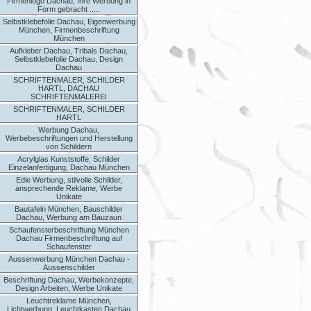
Firmenlogo Dachau, Ihre Werbung in
Form gebracht .....
Selbstklebefolie Dachau, Eigenwerbung
München, Firmenbeschriftung
München
Aufkleber Dachau, Tribals Dachau,
Selbstklebefolie Dachau, Design
Dachau
SCHRIFTENMALER, SCHILDER
HARTL, DACHAU
SCHRIFTENMALEREI
SCHRIFTENMALER, SCHILDER
HARTL
Werbung Dachau,
Werbebeschriftungen und Herstellung
von Schildern
Acrylglas Kunststoffe, Schilder
Einzelanfertigung, Dachau München
Edle Werbung, stilvolle Schilder,
ansprechende Reklame, Werbe
Unikate
Bautafeln München, Bauschilder
Dachau, Werbung am Bauzaun
Schaufensterbeschriftung München
Dachau Firmenbeschriftung auf
Schaufenster
Aussenwerbung München Dachau -
Aussenschilder
Beschriftung Dachau, Werbekonzepte,
Design Arbeiten, Werbe Unikate
Leuchtreklame München,
Lichtwerbung, Leuchtkasten Dachau