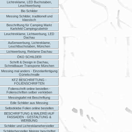
Lichtreklame, LED Buchstaben,
Leuchtwerbung
Bio Schilder
Messing Schilder, traditionell und
klassisch
Beschriftung für Camping Markt
Karlsfeld Campingzubehör
Leuchtreklame, Lichtwerbung, LED
Dachau
Außenwerbung, Lichtreklame,
Leuchtbuchstaben, München
Lichtwerbung, Reklame Dachau
ÖKO SCHILDER
Schrift & Design in Dachau,
Schmidbauer Transporte München
Messing mal anders - Einzelanfertigung
Gürtelschnalle
KFZ BESCHRIFTUNG -
FOLIENSCHRIFTEN
Folienschrift online bestellen -
Folienschriften selber verkleben
Messingtafel mit Beschriftung
Edle Schilder aus Messing
Selbstklebe Folien online bestellen
BESCHRIFTUNG & MALEREI AUF
FASSADEN - GESTALTUNG &
WERBUNG
Schilder und Lichtreklamehersteller
Schilderhersteller Meister beschriftet