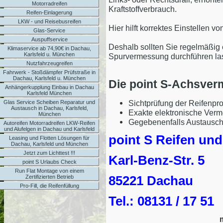
Motorradreifen
Kraftstoffverbrauch.
Reifen-Einlagerung
LKW - und Reisebusreifen
Hier hilft korrektes Einstellen v
Glas-Service
Auspuffservice
Deshalb sollten Sie regelmäßig 
Klimaservice ab 74,90€ in Dachau,
Karlsfeld u. München
Spurvermessung durchführen la
Nutzfahrzeugreifen
Fahrwerk - Stoßdämpfer Prüfstraße in
Dachau, Karlsfeld u. München
Die point S-Achsver
Anhängerkupplung Einbau in Dachau
Karlsfeld München
Sichtprüfung der Reifenpro
Glas Service Scheiben Reparatur und
Austausch in Dachau, Karlsfeld,
Exakte elektronische Verm
München
Gegebenenfalls Austausch
Autoreifen Motorradreifen LKW-Reifen
und Alufelgen in Dachau und Karlsfeld
point S Reifen und
Leasing und Flotten Lösungen für
Dachau, Karlsfeld und München
Jetzt zum Lichttest !!!
Karl-Benz-Str. 5
point S Urlaubs Check
Run Flat Montage von einem
85221 Dachau
Zertifizierten Betrieb
Pro-Fill, die Reifenfüllung
Tel.: 08131 / 17 51