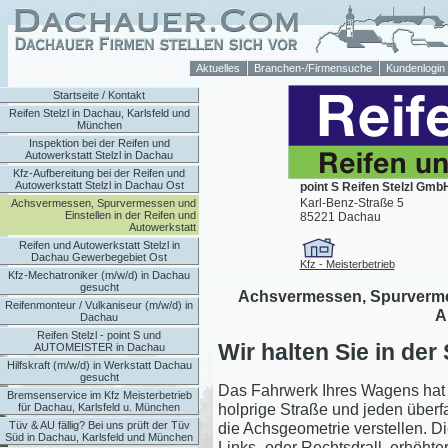
Aktuelles
Branchen-/Firmensuche
Kundenlogin
Startseite / Kontakt
Reifen Stelzl in Dachau, Karlsfeld und
München
Inspektion bei der Reifen und
Autowerkstatt Stelzl in Dachau
Kfz-Aufbereitung bei der Reifen und
Autowerkstatt Stelzl in Dachau Ost
point S Reifen Stelzl Gmb
Karl-Benz-Straße 5
Achsvermessen, Spurvermessen und
Einstellen in der Reifen und
85221 Dachau
Autowerkstatt
Reifen und Autowerkstatt Stelzl in
Dachau Gewerbegebiet Ost
Kfz - Meisterbetrieb
Kfz-Mechatroniker (m/w/d) in Dachau
gesucht
Achsvermessen, Spurvermes
Reifenmonteur / Vulkaniseur (m/w/d) in
A
Dachau
Reifen Stelzl - point S und
Wir halten Sie in der
AUTOMEISTER in Dachau
Hilfskraft (m/w/d) in Werkstatt Dachau
gesucht
Das Fahrwerk Ihres Wagens hat e
Bremsenservice im Kfz Meisterbetrieb
holprige Straße und jeden überf
für Dachau, Karlsfeld u. München
die Achsgeometrie verstellen. Di
Tüv & AU fällig? Bei uns prüft der Tüv
Süd in Dachau, Karlsfeld und München
Links- oder Rechtsdrall, erhöhte