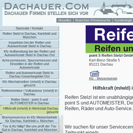
Aktuelles
Branchen-/Firmensuche
Kundenlogin
Startseite / Kontakt
Reifen Stelzl in Dachau, Karlsfeld und
München
Inspektion bei der Reifen und
Autowerkstatt Stelzl in Dachau
Kfz-Aufbereitung bei der Reifen und
Autowerkstatt Stelzl in Dachau Ost
point S Reifen Stelzl Gmb
Karl-Benz-Straße 5
Achsvermessen, Spurvermessen und
Einstellen in der Reifen und
85221 Dachau
Autowerkstatt
Reifen und Autowerkstatt Stelzl in
Dachau Gewerbegebiet Ost
Kfz - Meisterbetrieb
Kfz-Mechatroniker (m/w/d) in Dachau
gesucht
Hilfskraft (m/w/d
Reifenmonteur / Vulkaniseur (m/w/d) in
Dachau
Reifen Stelzl ist ein unabhängi
Reifen Stelzl - point S und
point S und AUTOMEISTER, Deut
AUTOMEISTER in Dachau
Reifen, Räder und Auto-Service.
Hilfskraft (m/w/d) in Werkstatt Dachau
gesucht
Bremsenservice im Kfz Meisterbetrieb
für Dachau, Karlsfeld u. München
Wir suchen für unser Servicece
Tüv & AU fällig? Bei uns prüft der Tüv
Süd in Dachau, Karlsfeld und München
Zeitpunkt eine/n