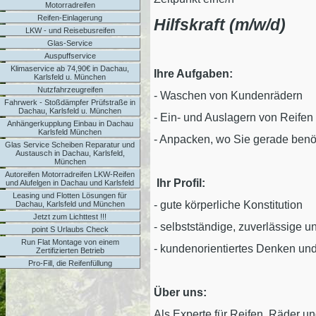
Motorradreifen
Reifen-Einlagerung
Hilfskraft (m/w/d)
LKW - und Reisebusreifen
Glas-Service
Auspuffservice
Klimaservice ab 74,90€ in Dachau,
Ihre Aufgaben:
Karlsfeld u. München
Nutzfahrzeugreifen
- Waschen von Kundenrädern
Fahrwerk - Stoßdämpfer Prüfstraße in
Dachau, Karlsfeld u. München
- Ein- und Auslagern von Reife
Anhängerkupplung Einbau in Dachau
Karlsfeld München
- Anpacken, wo Sie gerade benö
Glas Service Scheiben Reparatur und
Austausch in Dachau, Karlsfeld,
München
Autoreifen Motorradreifen LKW-Reifen
Ihr Profil:
und Alufelgen in Dachau und Karlsfeld
Leasing und Flotten Lösungen für
- gute körperliche Konstitution
Dachau, Karlsfeld und München
Jetzt zum Lichttest !!!
- selbstständige, zuverlässige u
point S Urlaubs Check
Run Flat Montage von einem
- kundenorientiertes Denken un
Zertifizierten Betrieb
Pro-Fill, die Reifenfüllung
Über uns:
Als Experte für Reifen, Räder u