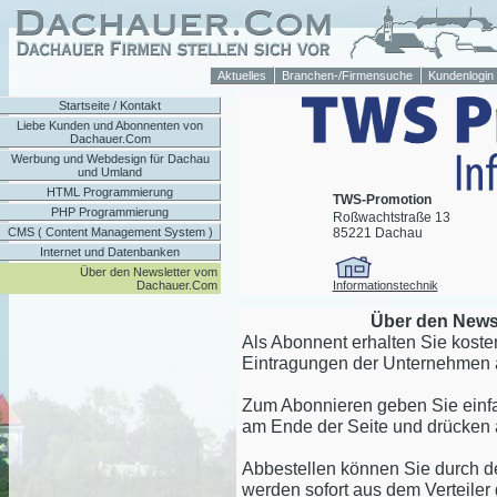
Aktuelles
Branchen-/Firmensuche
Kundenlogin
Startseite / Kontakt
Liebe Kunden und Abonnenten von
Dachauer.Com
Werbung und Webdesign für Dachau
und Umland
HTML Programmierung
TWS-Promotion
PHP Programmierung
Roßwachtstraße 13
85221 Dachau
CMS ( Content Management System )
Internet und Datenbanken
Über den Newsletter vom
Informationstechnik
Dachauer.Com
Über den News
Als Abonnent erhalten Sie koste
Eintragungen der Unternehmen
Zum Abonnieren geben Sie einfa
am Ende der Seite und drücken 
Abbestellen können Sie durch d
werden sofort aus dem Verteiler 